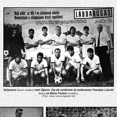
Solymosi
met Újpest. Op de onderste rij ondermeer Fazekas László
(boven midden)
en Bene Ferenc
.
(links)
(midden)
(Foto: www.samsungsport.hu)