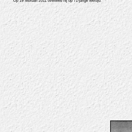
Op 19 februari 2011 overleed hij op 71-jarige leeftijd.