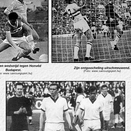
een wedstrijd tegen Honvéd
Zijn ontgoocheling uitschreeuwend.
Budapest.
(Foto: www.samsungsport.hu)
to: www.samsungsport.hu)