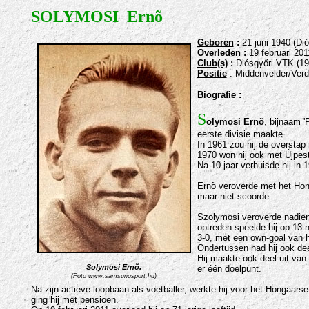
SOLYMOSI Ernõ
Geboren
:
21 juni 1940
(Dió
Overleden
:
19 februari 201
Club(s)
:
Diósgyőri VTK (19
Positie
: Middenvelder/Verd
Biografie
:
S
olymosi Ernõ
, bijnaam 'P
eerste divisie maakte.
In 1961 zou hij de overstap
1970 won hij ook met Újpest
Na 10 jaar verhuisde hij in 
Ernõ veroverde met het Hon
maar niet scoorde.
Szolymosi veroverde nadien 
optreden speelde hij op 13 n
3-0, met een own-goal van h
Ondertussen had hij ook d
Hij maakte ook deel uit van
Solymosi Ernõ.
er één doelpunt.
(Foto www.samsungsport.hu)
Na zijn actieve loopbaan als voetballer, werkte hij voor het Hongaars
ging hij met pensioen.