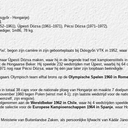
sgyõr - Hongarije)
1
52–1961), Újpesti Dózsa (1961–1971), Pécsi Dózsa (1971–1972).
ediger, 1m86, 78 kg.
ixi', begon zijn carrière in zijn geboorteplaats bij Diósgyőri VTK in 1952, waar h
 naar Újpesti Dózsa maken, waar hij in de legende trad met kampioenstitels i
 de Hongaarse Beker. Hij speelde 232 wedstrijden met Újpest, waarbij hij 64
1971 nog naar Pécsi Dózsa, waar hij één jaar later zijn loopbaan beëindigde.
gaars Olympisch team elftal brons op de
Olympische Spelen 1960
in Rom
in totaal 38 caps voor de nationale ploeg van Hongarije en maakte 7 doelpunten
ovember 1960 tegen Polen (winst met 4-1); zijn laatste wedstrijd voor de nati
emzelf, zijn enigste).
eelgenomen aan de
Wereldbeker 1962 in Chile
, waar hij 4 wedstrijden speeld
 de selectie voor de
Europese Kampioenschappen 1964 in Spanje
, waar Ho
e Ministerie van Buitenlandse Zaken, als persoonlijke lijfwacht van Kádár Já