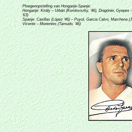
Ploegenopstelling van
Hongarije-Spanje
:
Hongarije: Király – Urbán (Korolovszky, '46), Dragóner, Gyepes – 
'63)
Spanje: Casillas (López '46) – Puyol, Garcia Calvo, Marchena (Ju
Vicente – Morientes (Tamudo, '46)