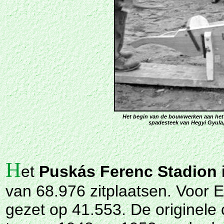
Het begin van de bouwwerken aan het N
spadesteek van Hegyi
Gyula
H
et
Puskás Ferenc Stadion
van 68.976 zitplaatsen. Voor 
gezet op 41.553. De originele