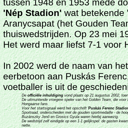
tussen 1948 en 1953 mede door
'Nép Stadion'
wat betekende '
Aranycsapat (het Gouden Team)
thuiswedstrijden. Op 23 mei 1
Het werd maar liefst 7-1 voor 
In 2002 werd de naam van het
eerbetoon aan Puskás Ferenc,
voetballer is uit de geschiede
De
officiële inhuldiging
vond plaats op 21 augustus 2002, toen 
De uitmuntende vroegere speler van het Golden Team, die voor h
Hongaarse fans.
Voor het startsignaal werd het opschrift '
Puskás Ferenc Stadio
Sportraad, onderscheiden met de gouden sportmedaille - de hoog
Buzánszky Jenő en Grosics Gyula waren hierbij aanwezig.
De wedstrijd zelf eindigde op een 1-1 gelijkspel: de ga
sten kwame
nette.