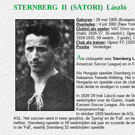
STERNBERG
II (SÁTORI) László
Gebo
ren
:
28 mei 1905 (Budapest
Overleden
:
4 juli 1982 (New Yor
Club(s) als speler
:
VAC (Vivo es A
(Italië, 1926-'27, 16 wedstr.), Újp
1929-1933, 59 wedstr., 3 goals),
Ú
Club als trainer
:
Újpest FC (1937
Positie
:
Verdediger
A
ls clubspeler was
Sternberg L
American Soccer League)
en
in Fr
Als Hongaar speelde Sternberg in I
Italiaanse Tweede Afdeling. Het v
Hongarije en speelde voor de club
club derde te eindigen in zowel d
In 1928-'29 trok László naar de 
wedstrijden voor de Giants, maak
Eastern Soccer League. Als verde
Kampioenschap.
In oktober 1929 beslisten de AS
ASL. Het seizoen werd in twee gesplitst, de 'Spring' en de 'Fall', en
helften. Sternberg speelde in 59 wedstrijden dat jaar en scoorde de enig
in de 'Fall', waarbij Sternberg 32 wedstrijden speelde.