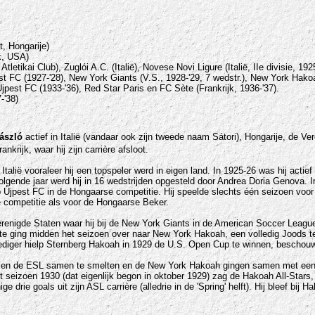
, Hongarije)
k, USA)
tletikai Club), Zuglói A.C. (Italië), Novese Novi
Ligure (Italië, IIe divisie, 192
est FC (1927-'28),
New York Giants
(V.S., 1928-'29, 7 wedstr.),
New York Hako
jpest FC (1933-'36)
,
Red Star Paris
en FC Sète (Frankrijk, 1936-'37).
-'38)
ászló
actief in Italië (vandaar ook zijn tweede naam Sátori), Hongarije, de Ve
ankrijk, waar hij zijn carrière afsloot.
talië vooraleer hij een topspeler werd in eigen land. In 1925-26 was hij actie
olgende jaar werd hij in 16 wedstrijden opgesteld door Andrea Doria
Genova
. 
 Újpest FC in de Hongaarse competitie. Hij speelde slechts één seizoen voor 
e competitie als voor de Hongaarse Beker.
Verenigde Staten waar hij bij de New York Giants in de American Soccer Leagu
te ging midden het seizoen over naar New York Hakoah, een volledig Joods t
diger hielp Sternberg Hakoah in 1929 de U.S. Open Cup te winnen, beschouw
L en de ESL samen te smelten en de New York Hakoah gingen samen met een
 het seizoen 1930 (dat eigenlijk begon in oktober 1929) zag de Hakoah All-Sta
e drie goals uit zijn ASL carrière (alledrie in de 'Spring' helft). Hij bleef bij 