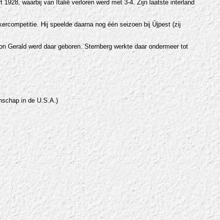
928, waarbij van Italië verloren werd met 3-4. Zijn laatste interland
ercompetitie. Hij speelde daarna nog één seizoen bij Újpest (zij
 zoon Gerald werd daar geboren. Sternberg werkte daar ondermeer tot
schap in de U.S.A.)