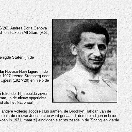
5-'26),
Andrea Doria
Genova
ah
en
Hakoah All-Stars
(V.S.,
renigde Staten (in de
f bij Novese Novi
Ligure
in de
In 1927 keerde Sternberg naar
Újpest (1927-'28) en hielp de
e tekende. Hij speelde zeven
eam, in de nieuw opgerichte
d als het Nationaal
 andere volledig Joodse club samen, de Brooklyn Hakoah van de
rs, zoals de nieuwe Joodse club werd genaamd, derde eindigen in beide
Hakoah in 1931, maar zij eindigden slechts zesde in de 'Spring' en vierde