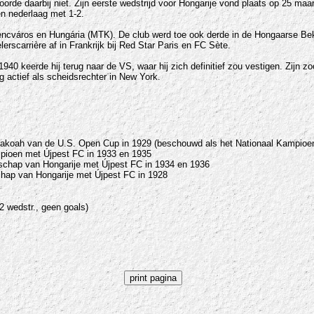
e daarbij niet. Zijn eerste wedstrijd voor Hongarije vond plaats op 25 maart 1
en nederlaag met 1-2.
erencváros en Hungária (MTK). De club werd toe ook derde in de Hongaarse Bek
lerscarrière af in Frankrijk bij Red Star Paris en FC Sète.
1940 keerde hij terug naar de VS, waar hij zich definitief zou vestigen. Zijn
actief als scheidsrechter in New York.
koah van de U.S. Open Cup in 1929 (beschouwd als het Nationaal Kampioen
ioen met Újpest FC in 1933 en 1935
schap van Hongarije
met Újpest FC
in 1934 en 1936
chap van Hongarije met
Újpest FC
in 1928
(2 wedstr., geen goals)