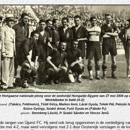
e Hongaarse nationale ploeg voor de wedstrijd Hongarije-Egypte van 27 mei 1934 op 
Wereldbeker in Italië (4-2):
(Takács, Feldmann),
Toldi Géza, Markos Imre, Lázár Gyula, Teleki Pál, Palotás I
taand:
Szücs György, Szabó Antal, Futó Gyula en (Fábián P.);
Sternberg László, P. Szabó Sándor en Vincze Jenõ
.
gehurkt:
de rangen van Újpest FC. Hij werd ook terug opgenomen in de verdediging va
pte met 4-2, maar werd vervolgens met 2-1 door Oostenrijk verslagen in de kwa