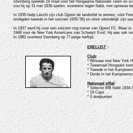
Sternberg speelde 19 maal voor het Hongaarse Nationale Team en scoord
zou hij op 31 mei 1936 spelen, eveneens tegen Italië, met opnieuw e
In 1935 hielp László zijn club Újpest de landstitel te winnen, vóór F
eindigden tweede in het seizoen 1935-'36) en sloot uiteindelijk zijn spe
In 1937 werd hij voor een seizoen nog trainer van Újpest FC. Maar in 
1948 voor de New York Americans van Schwarz Ernõ. Hij was ook nog 
In 1982 overleed Sternberg op 77-jarige leeftijd.
ERELIJST
:
Club
:
*
Winnaar met New York Ha
* Tweemaal Hongaars kamp
* Tweede in het Kampioen
* Derde in het Kampioens
Nationaal elftal
:
* Selectie WB Italië 1934 
* 19 Caps
* 0 doelpunten