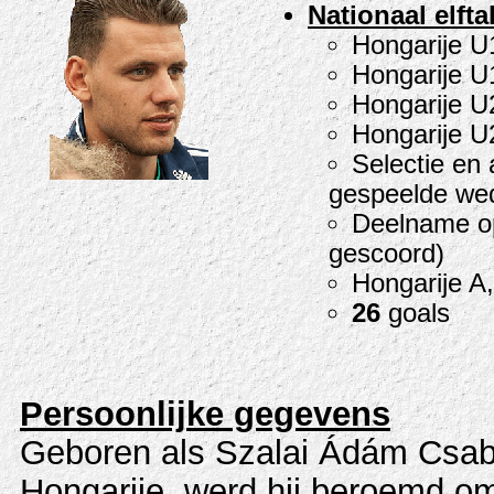
Nationaal elfta
Hongarije U1
Hongarije U1
Hongarije U2
Hongarije U2
Selectie en 
gespeelde wed
Deelname op
gescoord)
Hongarije A,
26
goals
Persoonlijke gegevens
Geboren als Szalai Ádám Csab
Hongarije, werd hij beroemd o