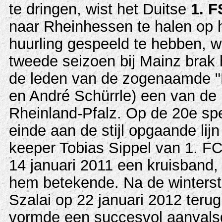
te dringen, wist het Duitse
1. F
naar Rheinhessen te halen op h
huurling gespeeld te hebben, we
tweede seizoen bij Mainz brak h
de leden van de zogenaamde "
en André Schürrle) een van de p
Rheinland-Pfalz. Op de 20e sp
einde aan de stijl opgaande lijn 
keeper Tobias Sippel van 1. FC
14 januari 2011 een kruisband,
hem betekende. Na de winterst
Szalai op 22 januari 2012 teru
vormde een succesvol aanval