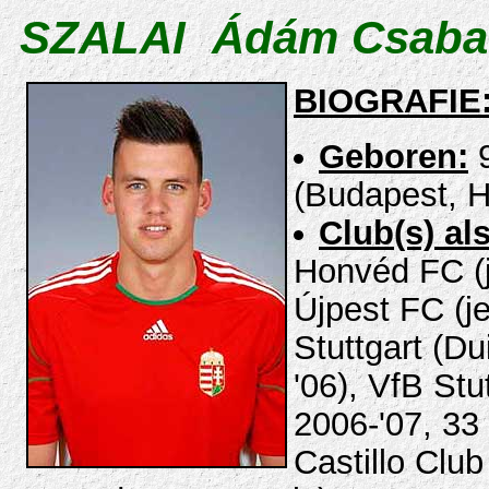
SZALAI Ádám Csaba
BIOGRAFIE
Geboren:
9
(Budapest, H
Club(s) als
Honvéd FC (j
Újpest FC (j
Stuttgart (Du
'06), VfB Stut
2006-'07, 33 
Castillo Club