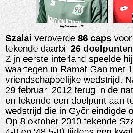
... bij
Hannover 96..
.
.
Szalai
veroverde
86 caps
voor 
tekende daarbij
26 doelpunten
Zijn eerste interland speelde hi
waartegen in Ramat Gan met 1-
vriendschappelijke wedstrijd. N
29 februari 2012 terug in de nat
en tekende een doelpunt aan te
wedstrijd die in Gyõr eindigde o
Op 8 oktober 2010 tekende Szal
4-0 en '48 5-0) tijdens een kwa