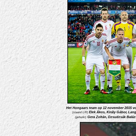
Het Hongaars team op 12 november 2015 vo
Elek Ákos, Király Gábor, La
(staand L/R)
Gera Zoltán, Dzsudzsák Balázs,
(gehurkt)