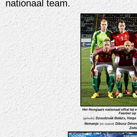
nationaal team.
H
et Hongaars nationaal elftal bij 
Faeröer op 
Dzsudzsák Balázs, Varga 
(gehurkt)
Nemanja
Dibusz Dénes
(en staand)
Zolt