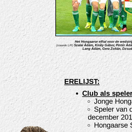
Het Hongaarse elftal voor de wedstrij
Szalai Ádám, Király Gábor, Pintér Á
(staande L/R)
Lang Ádám, Gera Zoltán, Dzsud
ERELIJST:
Club als speler
Jonge Honga
Speler van 
december 20
Hongaarse S