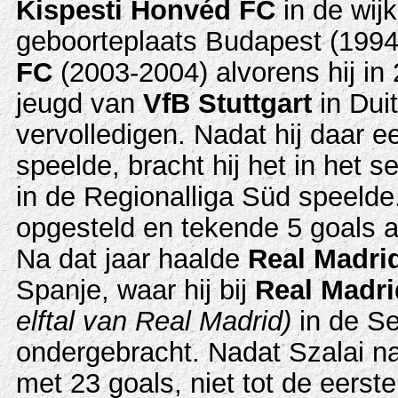
Kispesti Honvéd FC
in de wijk
geboorteplaats Budapest (1994
FC
(2003-2004) alvorens hij in
jeugd van
VfB Stuttgart
in Duit
vervolledigen. Nadat hij daar e
speelde, bracht hij het in het s
in de Regionalliga Süd speelde
opgesteld en tekende 5 goals 
Na dat jaar haalde
Real Madri
Spanje, waar hij bij
Real Madri
elftal van Real Madrid)
in de Se
ondergebracht. Nadat Szalai na
met 23 goals, niet tot de eerst