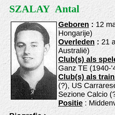
SZALAY Antal
Geboren
:
12 ma
Hongarije)
Overleden
:
21 a
Australië)
Club(s) als spel
Ganz TE (1940-'
Club(s) als train
(?), US Carrarese
Sezione Calcio (
Positie
: Middenv