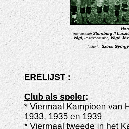
Hong
Sternberg II László
(rechtstaand)
Vági
,
Vágó Józs
(reservedoelman)
Szűcs Gyõrgy,
(gehurkt)
ERELIJST
:
Club als speler
:
* Viermaal Kampioen van H
1933, 1935 en 1939
* Viermaal tweede in het 