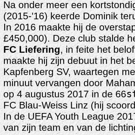
Na onder meer een kortstondig 
(2015-'16) keerde Dominik te
In 2016 maakte hij de oversta
£450,000). Deze club stalde h
FC Liefering
, in feite het bel
maakte hij zijn debuut in het b
Kapfenberg SV, waartegen met
minuut vervangen door Mahama
op 4 augustus 2017 in de 66
s
FC Blau-Weiss Linz (hij scoord
In de UEFA Youth League 2017-
van zijn team en van de lichti