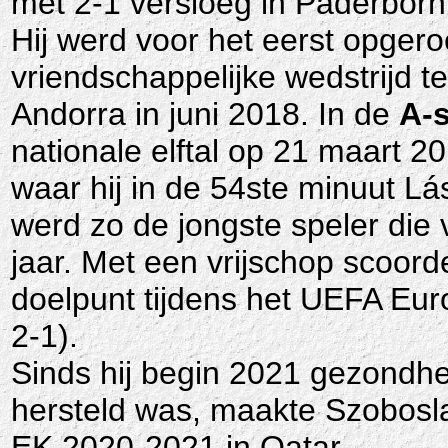
met 2-1 versloeg in Paderborn
Hij werd voor het eerst opger
vriendschappelijke wedstrijd 
Andorra in juni 2018. In de
A-s
nationale elftal op 21 maart 2
waar hij in de 54ste minuut Lás
werd zo de jongste speler die 
jaar. Met een vrijschop scoord
doelpunt tijdens het UEFA Euro
2-1).
Sinds hij begin 2021 gezondhe
hersteld was, maakte Szobosla
EK 2020-2021 in Qatar.