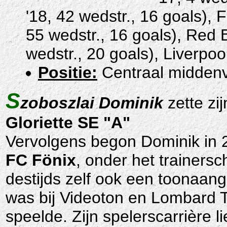
'18, 42 wedstr., 16 goals),
55 wedstr., 16 goals), Red 
wedstr., 20 goals), Liverpo
Positie:
Centraal middenv
S
zoboszlai Dominik
zette zi
Gloriette SE "A"
Vervolgens
begon Dominik in 2
FC Fönix
, onder het trainersc
destijds zelf ook een toonaang
was bij Videoton en Lombard 
speelde. Zijn spelerscarrière l