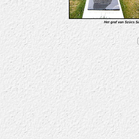
Het graf van Szücs S