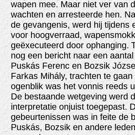
wapen mee. Maar niet ver van de
wachten en arresteerde hen. N
de gevangenis, werd hij tijdens
voor hoogverraad, wapensmokke
geëxecuteerd door ophanging. To
nog een bericht naar een aanta
Puskás Ferenc en Bozsik József,
Farkas Mihály, trachten te gaan
ogenblik was het vonnis reeds u
De bestaande wetgeving werd d
interpretatie onjuist toegepast.
gebeurtenissen was in feite de 
Puskás, Bozsik en andere lede