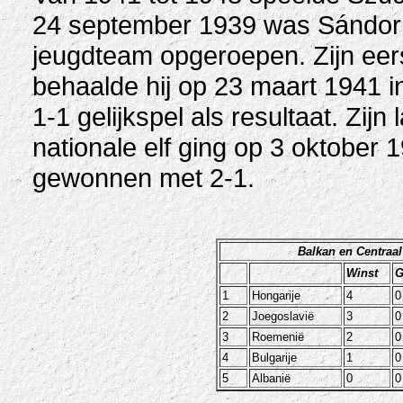
24 september 1939 was Sándor 
jeugdteam opgeroepen. Zijn eer
behaalde hij op 23 maart 1941 i
1-1 gelijkspel als resultaat. Zij
nationale elf ging op 3 oktober 
gewonnen met 2-1.
Balkan en Centraa
Winst
G
1
Hongarije
4
0
2
Joegoslavië
3
0
3
Roemenië
2
0
4
Bulgarije
1
0
5
Albanië
0
0