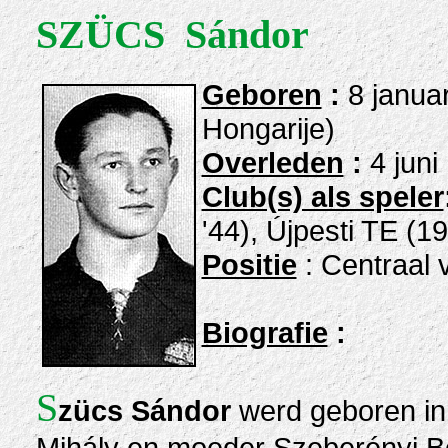
SZÜCS Sándor
Geboren
:
8 janua
Hongarije)
Overleden
:
4 juni
Club(s) als speler
'44), Újpesti TE (1
Positie
: Centraal 
Biografie
:
S
zücs Sándor
werd geboren in
Mihály en moeder Szeberényi B