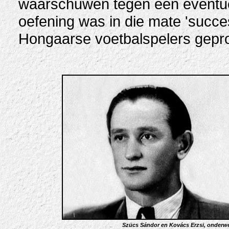
waarschuwen tegen een eventue
oefening was in die mate 'succe
Hongaarse voetbalspelers gepro
Szücs Sándor en Kovács Erzsi, onderwerp