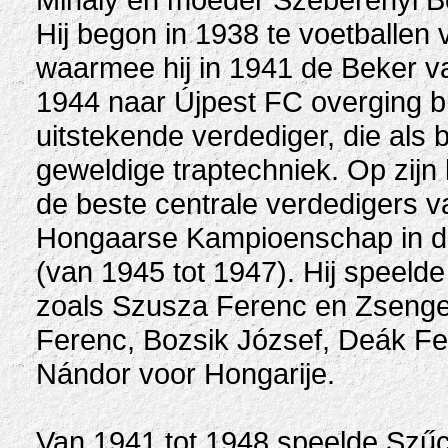
Hij begon in 1938 te voetballen
waarmee hij in 1941 de Beker va
1944 naar Újpest FC overging br
uitstekende verdediger, die als 
geweldige traptechniek. Op zijn 
de beste centrale verdedigers v
Hongaarse Kampioenschap in dr
(van 1945 tot 1947). Hij speeld
zoals Szusza Ferenc en Zsenge
Ferenc, Bozsik József, Deák Fe
Nándor voor Hongarije.
Van 1941 tot 1948 speelde Szűc