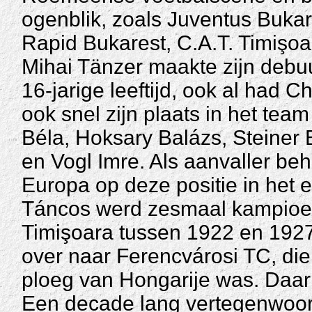
ogenblik, zoals Juventus Buka
Rapid Bukarest, C.A.T. Timişo
Mihai Tänzer maakte zijn debuut
16-jarige leeftijd, ook al had C
ook snel zijn plaats in het tea
Béla, Hoksary Balázs, Steiner
en Vogl Imre. Als aanvaller beho
Europa op deze positie in het el
Táncos werd zesmaal kampioe
Timişoara tussen 1922 en 1927.
over naar Ferencvárosi TC, die
ploeg van Hongarije was. Daar
Een decade lang vertegenwoordi