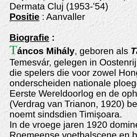
Dermata Cluj (1953-'54)
Positie
: Aanvaller
Biografie
:
T
áncos Mihály
, geboren als
T
Temesvár, gelegen in Oostenrij
die spelers die voor zowel Hon
onderscheiden nationale ploeg
Eerste Wereldoorlog en de op
(Verdrag van Trianon, 1920) b
noemt sindsdien Timișoara.
In de vroege jaren 1920 domin
Roemeense voetbalscene en be