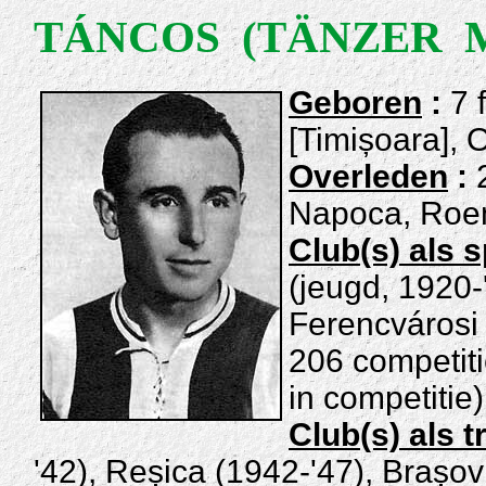
TÁNCOS (TÄNZER Mi
Geboren
:
7 
[Timișoara], 
Overleden
:
Napoca, Roe
Club(s) als s
(jeugd, 1920-
Ferencvárosi
206 competiti
in competitie
Club(s) als t
'42), Reșica (1942-'47), Brașo