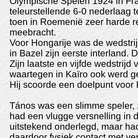
Olympische Spelen 1924 in Fran
teleurstellende 6-0 nederlaag
toen in Roemenië zeer harde re
meebracht.
Voor Hongarije was de wedstrij
in Bazel zijn eerste interland.
Zijn laatste en vijfde wedstrij
waartegen in Kaïro ook werd ge
Hij scoorde een doelpunt voor
Tános was een slimme speler, z
had een vlugge versnelling in 
uitstekend onderlegd, maar ha
daardoor fysiek contact met v