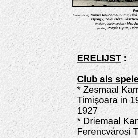
Fe
trainer Rauchmaul Emil, Bíró 
(bovenste rij)
György, Toldi Géza, Jászber
Magda I
(midden, alleen spelers)
Polgár Gyula, Háda
(onder)
ERELIJST
:
Club als spel
* Zesmaal Kam
Timişoara in 1
1927
* Driemaal Ka
Ferencvárosi 