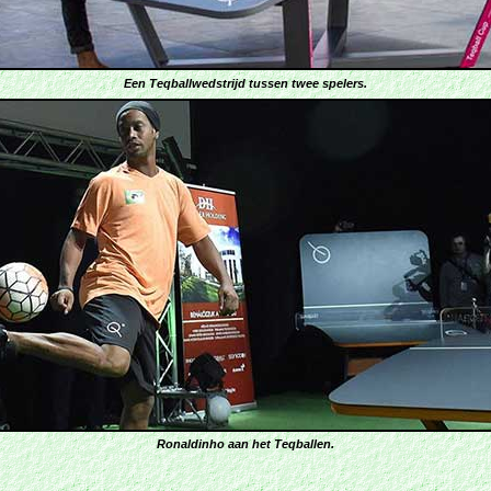
Een Teqballwedstrijd tussen twee spelers.
Ronaldinho aan het Teqballen.