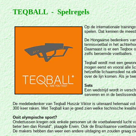
TEQBALL - Spelregels
Op de internationale training
spelen. Dat kennen de meest
De Hongaarse bedenkers van 
tennisvoetbal in het achterh
Daarnaast is er een Teqbox o
zelfs beroemde voetballers.
Teqball wordt met een gewone 
mogen eerst en vooral alle l
hetzelfde lichaamsdeel na el
over de lijn komen. Als je t
Sets
Een wedstrijd wordt in versch
serveren en in de beslissend
De medebedenker van Teqball Huszár Viktor is uiteraard helemaal vol va
300 keer raken. Met Teqball kan je goed zien welke technische kwalitei
Ooit olympische sport?
Ondertussen kregen ook enkele personen uit de voetbalwereld lucht van
beter ben dan Ronald", plaagde Erwin. Ook de Braziliaanse voetbalste
De makers hebben dan weer een andere uitdaging en zouden graag zie