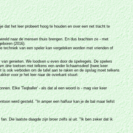
e dat het leer probeert hoog te houden en over een net tracht te
r wereld naar de mensen thuis brengen. En dus brachten ze - met
geboren (2016).
e techniek van een speler kan vergeleken worden met vrienden of
er van genieten. We loodsen u even door de spelregels. De spelers
um drie toetsen met telkens een ander lichaamsdeel (twee keer
t is ook verboden om de tafel aan te raken en de opslag moet telkens
ker voor je het leer naar de overkant stuurt.
nnen. Elke 'Teqballer' - als dat al een woord is - mag vier keer
ntoon werd gesteld. "In amper een halfuur kan je de bal maar liefst
 Die laatste daagde zijn broer zelfs al uit. "Ik ben zeker dat ik