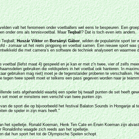
svelden valt het fenomeen onder voetballers wel eens te bespeuren. Een groepj
en onder ons als tennisvoetbal. Maar
Teqbal
l? Dat is toch even iets anders.
Teqball,
Huszár
Viktor
en
Borsányi
Gábor
, wilden de populairste sport te
oofd - zomaar uit het niets pingpong en voetbal samen. Een nieuwe sport was 
ntwikkeld die met camera’s en software de techniek analyseert en waarmee d
voetbal (liefst maat 4) gespeeld en je kan er met z'n twee, vier of zelfs me
ichaamsdelen gebruiken die veldspelers in het voetbal ook hanteren. In maxim
kaar gebruiken mag niet) moet je de tegenstander proberen te verschalken. He
wee tegen twee speelt moet er telkens een pass gegeven worden naar je teammak
illende sets afgehandeld waarbij een speler bij twaalf punten de set heeft gewo
e set moet er minstens een verschil van twee punten zijn.
n de sport die op bijvoorbeeld het festival Balaton Sounds in Hongarije al te
ten de speler in zijn mars heeft."
 het spelletje. Ronald Koeman, Henk Ten Cate en Erwin Koeman zijn alvast fan.
r Ronaldinho waagde zich reeds aan het spelletje.
n dat hun sport het tot de Olympische Spelen schopt.