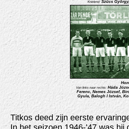
Szűcs Gyõrgy, 
Knielend:
Hong
Háda Józse
Van links naar rechts:
Ferenc, Nemes József, Bir
Gyula, Balogh I István, Ko
Titkos deed zijn eerste ervaringe
In het seizoen 1946-'47 was hij 