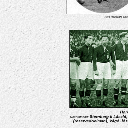
(Foto Hongaars Sp
Hong
Sternberg II László,
Rechtstaand:
(reservedoelman), Vágó Józ