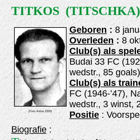
TITKOS (TITSCHKA)
Geboren
:
8 janu
Overleden
:
8 ok
Club(s) als spel
Budai 33 FC (192
wedstr., 85 goals
Club(s) als train
FC (1946-'47), N
wedstr., 3 winst, 
Positie
: Voorspel
(Foto Aréna 2000)
Biografie
: