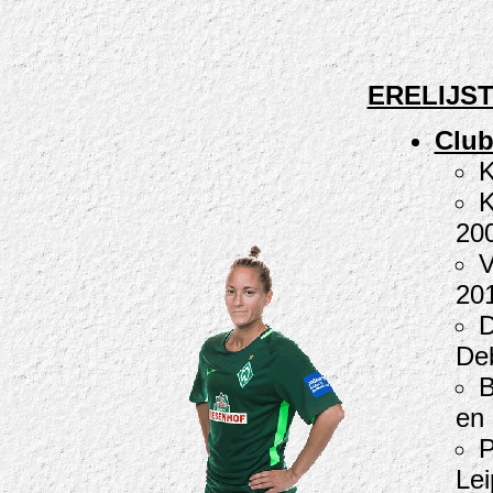
ERELIJST
Club
K
K
20
V
20
D
De
B
en
P
Lei