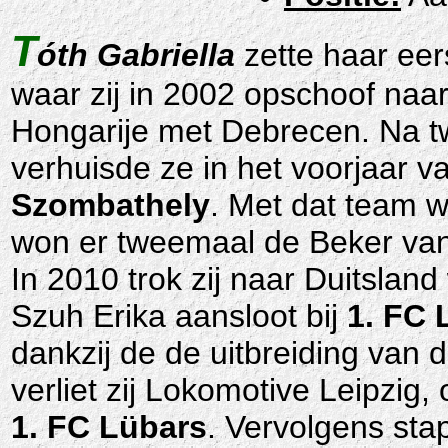
T
óth Gabriella
zette haar eer
waar zij in 2002 opschoof naa
Hongarije met Debrecen. Na tw
verhuisde ze in het voorjaar v
Szombathely
. Met dat team 
won er tweemaal de Beker van
In 2010 trok zij naar Duitslan
Szuh Erika aansloot bij
1. FC 
dankzij de de uitbreiding van 
verliet zij Lokomotive Leipzig
1. FC Lübars
. Vervolgens sta