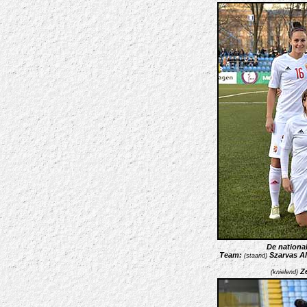
De national
Team:
Szarvas Al
(staand)
Z
(knielend)