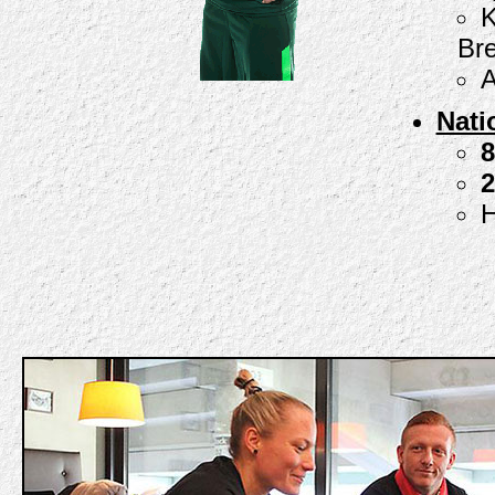
K
Br
A
Natio
8
2
H