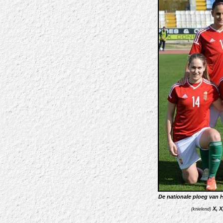
De nationale ploeg van 
X, X
(knielend)