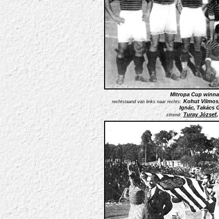
Mitropa Cup winna
Kohut Vilmos,
rechtstaand van links naar rechts:
Ignác, Takács 
Turay József
,
zittend: