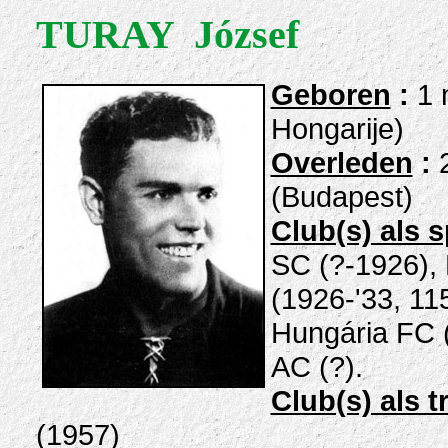
TURAY József
Geboren
:
1 
Hongarije)
Overleden
:
(Budapest)
Club(s) als s
SC (?-1926),
(1926-'33, 115
Hungária FC (
AC (?).
Club(s) als t
(1957)