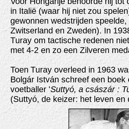
Voor Hongarije behoorde hij tot
in Italië (waar hij niet zou spele
gewonnen wedstrijden speelde, 
Zwitserland en Zweden). In 1938
Turay om tactische redenen niet 
met 4-2 en zo een Zilveren meda
Toen Turay overleed in 1963 was 
Bolgár István schreef een boek
voetballer '
Suttyó, a császár : T
(Suttyó, de keizer: het leven en