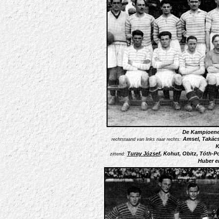
De Kampioene
Amsel, Takács
rechtstaand van links naar rechts:
K
Turay József
, Kohut, Obitz, Tóth-Po
zittend:
Huber e