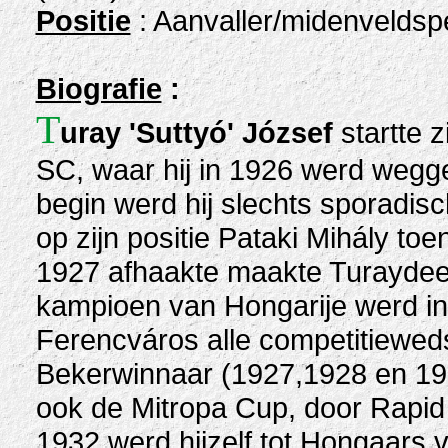
Positie
: Aanvaller/midenveldsp
Biografie
:
T
uray 'Suttyó' József
startte z
SC, waar hij in 1926 werd wegg
begin werd hij slechts sporadisc
op zijn positie Pataki Mihály t
1927 afhaakte maakte Turaydeel 
kampioen van Hongarije werd in
Ferencváros alle competitieweds
Bekerwinnaar (1927,1928 en 193
ook de Mitropa Cup, door Rapid W
1932 werd hijzelf tot Hongaars v