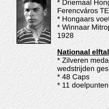
* Driemaal Hon
Ferencváros TE
* Hongaars voet
* Winnaar Mitr
1928
Nationaal elftal
* Zilveren meda
wedstrijden ges
* 48 Caps
* 11 doelpunten