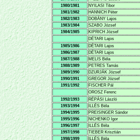
1980/1981
NYILASI Tibor
1981/1982
HANNICH Péter
1982/1983
DOBÁNY Lajos
1983/1984
SZABO József
1984/1985
KIPRICH József
DÉTARI Lajos
1985/1986
DÉTARI Lajos
1986/1987
DÉTARI Lajos
1987/1988
MELIS Béla
1988/1989
PETRES Tamás
1989/1990
DZURJÁK József
1990/1991
GREGOR József
1991/1992
FISCHER Pál
OROSZ Ferenc
1992/1993
RÉPÁSI László
1993/1994
ILLÉS Béla
1994/1995
PREISINGER Sándor
1995/1996
NICHENKO Igor
1996/1997
ILLÉS Béla
1997/1998
TIEBER Krisztián
1998/1999
ILLÉS Béla