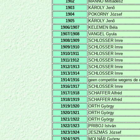
1902
MANNO Miltiadesz
1903
KÁROLY Jenõ
1904
POKORNY József
1905
KÁROLY Jenõ
1906/1907
KELEMEN Béla
1907/1908
VANGEL Gyula
1908/1909
SCHLOSSER Imre
1909/1910
SCHLOSSER Imre
1910/1911
SCHLOSSER Imre
1911/1912
SCHLOSSER Imre
1912/1913
SCHLOSSER Imre
1913/1914
SCHLOSSER Imre
1914/1916
geen competitie wegens de 
1916/1917
SCHLOSSER Imre
1917/1918
SCHAFFER Alfréd
1918/1919
SCHAFFER Alfréd
1919/1920
ORTH György
1920/1921
ORTH György
1921/1922
ORTH György
1922/1923
PRIBOJ István
1923/1924
JESZMÁS József
1924/1925
MOLNÁR György