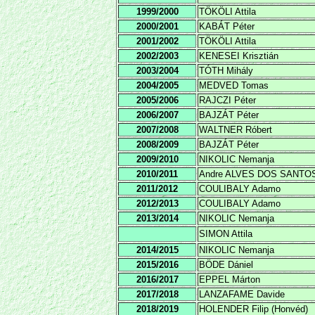
1999/2000
TÖKÖLI Attila
2000/2001
KABÁT Péter
2001/2002
TÖKÖLI Attila
2002/2003
KENESEI Krisztián
2003/2004
TÓTH Mihály
2004/2005
MEDVED Tomas
2005/2006
RAJCZI Péter
2006/2007
BAJZÁT Péter
2007/2008
WALTNER Róbert
2008/2009
BAJZÁT Péter
2009/2010
NIKOLIC Nemanja
2010/2011
Andre ALVES DOS SANTO
2011/2012
COULIBALY Adamo
2012/2013
COULIBALY Adamo
2013/2014
NIKOLIC Nemanja
SIMON Attila
2014/2015
NIKOLIC Nemanja
2015/2016
BÖDE Dániel
2016/2017
EPPEL Márton
2017/2018
LANZAFAME Davide
2018/2019
HOLENDER Filip (Honvéd)