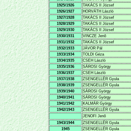
1925/1926
TAKÁCS II József
1926/1927
HORVÁTH László
1927/1928
TAKÁCS II József
1928/1929
TAKÁCS II József
1929/1930
TAKÁCS II József
1930/1931
VINCZE Jenõ
1931/1932
TAKÁCS II József
1932/1933
JÁVOR Pál
1933/1934
TOLDI Géza
1934/1935
CSEH László
1935/1936
SÁROSI György
1936/1937
CSEH László
1937/1938
ZSENGELLÉR Gyula
1938/1939
ZSENGELLÉR Gyula
1939/1940
SÁROSI György
1940/1941
SÁROSI György
1941/1942
KALMÁR György
1942/1943
ZSENGELLÉR Gyula
JENOFI Jenõ
1943/1944
ZSENGELLÉR Gyula
1945
ZSENGELLÉR Gyula