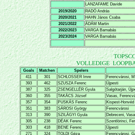
LANZAFAME Davide
2019/2020
RADÓ András
2020/2021
HAHN János Csaba
2021/2022
ÁDÁM Martin
2022/2023
VARGA Barnabás
2023/2024
VARGA Barnabás
TOPSCO
VOLLEDIGE LOOPBA
Goals
Matchen
Spelers
411
301
SCHLOSSER Imre
Ferencvárosi, M
393
462
SZUSZA Ferenc
Újpesti
387
325
ZSENGELLÉR Gyula
Salgótarján, Újp
360
355
TAKÁCS József
Vasas, Ferencvá
357
354
PUSKÁS Ferenc
Kispest-Honvéd
351
383
SÁROSI György
Ferencvárosi
313
390
SZILÁGYI Gyula
Debreceni, Vas
305
238
DÉAK Ferenc
Szentlörinci, Fe
303
418
BENE Ferenc
Újpesti
271
324
TOLDI Géza
Ferencvárosi, 