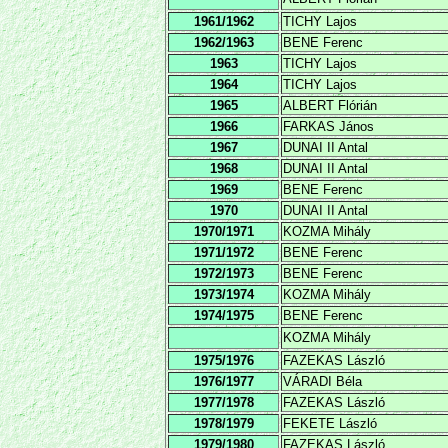
1961/1962
TICHY Lajos
1962/1963
BENE Ferenc
1963
TICHY Lajos
1964
TICHY Lajos
1965
ALBERT Flórián
1966
FARKAS János
1967
DUNAI II Antal
1968
DUNAI II Antal
1969
BENE Ferenc
1970
DUNAI II Antal
1970/1971
KOZMA Mihály
1971/1972
BENE Ferenc
1972/1973
BENE Ferenc
1973/1974
KOZMA Mihály
1974/1975
BENE Ferenc
KOZMA Mihály
1975/1976
FAZEKAS László
1976/1977
VÁRADI Béla
1977/1978
FAZEKAS László
1978/1979
FEKETE László
1979/1980
FAZEKAS László