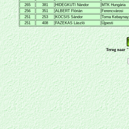
265
381
HIDEGKUTI Nándor
MTK Hungária
256
351
ALBERT Flórián
Ferencvárosi
251
253
KOCSIS Sándor
Torna Kebaynay,
251
408
FAZEKAS László
Újpesti
Terug naar "