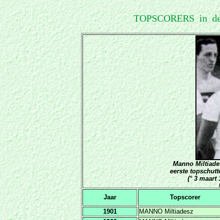
T
OPSCORERS in 
Manno Miltiade
eerste topschutt
(° 3 maart 
Jaar
Topscorer
1901
MANNO Miltiadesz