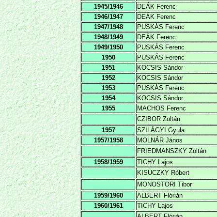
1945/1946
DEÁK Ferenc
1946/1947
DEÁK Ferenc
1947/1948
PUSKÁS Ferenc
1948/1949
DEÁK Ferenc
1949/1950
PUSKÁS Ferenc
1950
PUSKÁS Ferenc
1951
KOCSIS Sándor
1952
KOCSIS Sándor
1953
PUSKÁS Ferenc
1954
KOCSIS Sándor
1955
MACHOS Ferenc
CZIBOR Zoltán
1957
SZILÁGYI Gyula
1957/1958
MOLNÁR János
FRIEDMANSZKY Zoltán
1958/1959
TICHY Lajos
KISUCZKY Róbert
MONOSTORI Tibor
1959/1960
ALBERT Flórián
1960/1961
TICHY Lajos
ALBERT Flórián