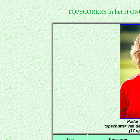
T
OPSCORERS in het
H ON
Pádár 
topschutter van d
(17 o
Jaar
Topscorer