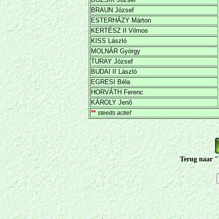
BRAUN József
ESTERHÁZY Márton
KERTÉSZ II Vilmos
KISS László
MOLNÁR György
TURAY József
BUDAI II László
EGRESI Béla
HORVÁTH Ferenc
KÁROLY Jenõ
**
steeds actief
Terug naar "