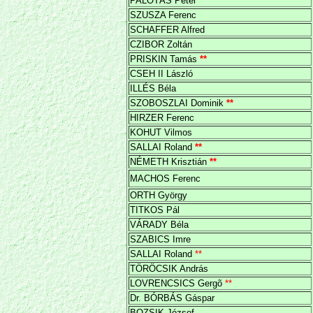
PALOTÁS Péter
SZUSZA Ferenc
SCHAFFER Alfred
CZIBOR Zoltán
PRISKIN Tamás
**
CSEH II László
ILLÉS Béla
SZOBOSZLAI Dominik
**
HIRZER Ferenc
KOHUT Vilmos
SALLAI Roland
**
NÉMETH Krisztián
**
MACHOS Ferenc
ORTH György
TITKOS Pál
VÁRADY Béla
SZABICS Imre
SALLAI Roland
**
TÖRÖCSIK András
LOVRENCSICS Gergõ
**
Dr. BÓRBÁS Gáspar
BOZSIK József