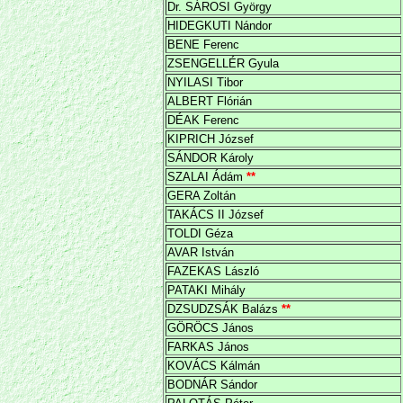
Dr. SÁROSI György
HIDEGKUTI Nándor
BENE Ferenc
ZSENGELLÉR Gyula
NYILASI Tibor
ALBERT Flórián
DÉAK Ferenc
KIPRICH József
SÁNDOR Károly
SZALAI Ádám
**
GERA Zoltán
TAKÁCS II József
TOLDI Géza
AVAR István
FAZEKAS László
PATAKI Mihály
DZSUDZSÁK Balázs
**
GÖRÖCS János
FARKAS János
KOVÁCS Kálmán
BODNÁR Sándor