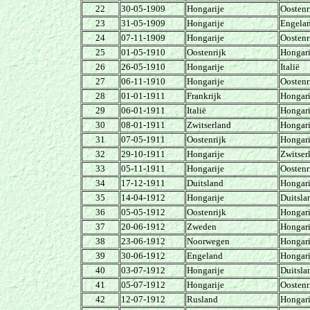
22
30-05-1909
Hongarije
Oostenr
23
31-05-1909
Hongarije
Engela
24
07-11-1909
Hongarije
Oostenr
25
01-05-1910
Oostenrijk
Hongari
26
26-05-1910
Hongarije
Italië
27
06-11-1910
Hongarije
Oostenr
28
01-01-1911
Frankrijk
Hongari
29
06-01-1911
Italië
Hongari
30
08-01-1911
Zwitserland
Hongari
31
07-05-1911
Oostenrijk
Hongari
32
29-10-1911
Hongarije
Zwitser
33
05-11-1911
Hongarije
Oostenr
34
17-12-1911
Duitsland
Hongari
35
14-04-1912
Hongarije
Duitsla
36
05-05-1912
Oostenrijk
Hongari
37
20-06-1912
Zweden
Hongari
38
23-06-1912
Noorwegen
Hongari
39
30-06-1912
Engeland
Hongari
40
03-07-1912
Hongarije
Duitsla
41
05-07-1912
Hongarije
Oostenr
42
12-07-1912
Rusland
Hongari