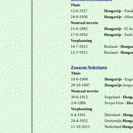
Thuis
12-6-1927
Hongarije
- Frank
24-9-1950
Hongarije
- Alba
Neutraal terrein
15-6-1982
Hongarije
- El S
17-6-1954
Hongarije
- Zuid
Verplaatsing
14-7-1912
Rusland -
Hongar
12-7-1912
Rusland -
Hongar
Zwaarste Nederlagen
Thuis
10-6-1908
Hongarije
- Enge
29-10-1997
Hongarije
-Joego
Neutraal
terrein
30-6-1912
Engeland -
Honga
2-6-1986
Sovjet-Unie -
Hon
Verplaatsing
6-4-1941
Duitsland -
Honga
24-4-1932
Oostenrijk-
Honga
11-10-2013
Nederland-
Honga