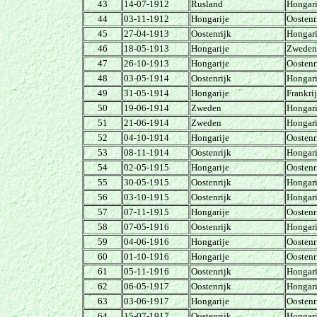
43
14-07-1912
Rusland
Hongari
44
03-11-1912
Hongarije
Oostenr
45
27-04-1913
Oostenrijk
Hongari
46
18-05-1913
Hongarije
Zweden
47
26-10-1913
Hongarije
Oostenr
48
03-05-1914
Oostenrijk
Hongari
49
31-05-1914
Hongarije
Frankri
50
19-06-1914
Zweden
Hongari
51
21-06-1914
Zweden
Hongari
52
04-10-1914
Hongarije
Oostenr
53
08-11-1914
Oostenrijk
Hongari
54
02-05-1915
Hongarije
Oostenr
55
30-05-1915
Oostenrijk
Hongari
56
03-10-1915
Oostenrijk
Hongari
57
07-11-1915
Hongarije
Oostenr
58
07-05-1916
Oostenrijk
Hongari
59
04-06-1916
Hongarije
Oostenr
60
01-10-1916
Hongarije
Oostenr
61
05-11-1916
Oostenrijk
Hongari
62
06-05-1917
Oostenrijk
Hongari
63
03-06-1917
Hongarije
Oostenr
64
15-07-1917
Oostenrijk
Hongari