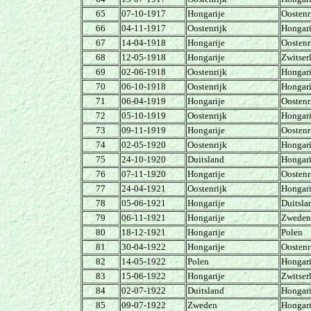
65
07-10-1917
Hongarije
Oostenr
66
04-11-1917
Oostenrijk
Hongari
67
14-04-1918
Hongarije
Oostenr
68
12-05-1918
Hongarije
Zwitser
69
02-06-1918
Oostenrijk
Hongari
70
06-10-1918
Oostenrijk
Hongari
71
06-04-1919
Hongarije
Oostenr
72
05-10-1919
Oostenrijk
Hongari
73
09-11-1919
Hongarije
Oostenr
74
02-05-1920
Oostenrijk
Hongari
75
24-10-1920
Duitsland
Hongari
76
07-11-1920
Hongarije
Oostenr
77
24-04-1921
Oostenrijk
Hongari
78
05-06-1921
Hongarije
Duitsla
79
06-11-1921
Hongarije
Zweden
80
18-12-1921
Hongarije
Polen
81
30-04-1922
Hongarije
Oostenr
82
14-05-1922
Polen
Hongari
83
15-06-1922
Hongarije
Zwitser
84
02-07-1922
Duitsland
Hongari
85
09-07-1922
Zweden
Hongari