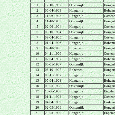
1
12-10-1902
Oostenrijk
Hongari
2
05-04-1903
Hongarije
Bohem
3
11-06-1903
Hongarije
Oostenr
4
11-10-1903
Oostenrijk
Hongari
5
02-06-1904
Hongarije
Oostenr
6
09-10-1904
Oostenrijk
Hongari
7
09-04-1905
Hongarije
Oostenr
8
01-04-1906
Hongarije
Bohem
9
07-10-1906
Bohemen
Hongari
10
04-11-1906
Hongarije
Oostenr
11
07-04-1907
Hongarije
Bohem
12
05-05-1907
Oostenrijk
Hongari
13
06-10-1907
Bohemen
Hongari
14
03-11-1907
Hongarije
Oostenr
15
05-04-1908
Hongarije
Bohem
16
03-05-1908
Oostenrijk
Hongari
17
10-06-1908
Hongarije
Engela
18
01-11-1908
Hongarije
Oostenr
19
04-04-1909
Hongarije
Duitsla
20
02-05-1909
Oostenrijk
Hongari
21
29-05-1909
Hongarije
Engela