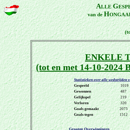
A
G
LLE
ESP
H
van de
ONGAA
(t
ENKELE 
(tot en met 14-10-2024
B
Statistieken over alle wedstrijden 
Gespeeld
1019
Gewonnen
487
Gelijkspel
219
Verloren
320
Goals gemaakt
2075
Goals tegen
1512
Grootste Overwinningen