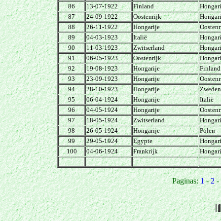
86
13-07-1922
Finland
Hongari
87
24-09-1922
Oostenrijk
Hongari
88
26-11-1922
Hongarije
Oostenr
89
04-03-1923
Italië
Hongari
90
11-03-1923
Zwitserland
Hongari
91
06-05-1923
Oostenrijk
Hongari
92
19-08-1923
Hongarije
Finland
93
23-09-1923
Hongarije
Oostenr
94
28-10-1923
Hongarije
Zweden
95
06-04-1924
Hongarije
Italië
96
04-05-1924
Hongarije
Oostenr
97
18-05-1924
Zwitserland
Hongari
98
26-05-1924
Hongarije
Polen
99
29-05-1924
Egypte
Hongari
100
04-06-1924
Frankrijk
Hongari
Paginas:
1
-
2
-