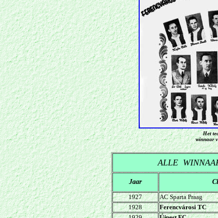
Het te
winnaar v
ALLE WINNAA
Jaar
C
1927
AC Sparta Praag
1928
Ferencvárosi TC
1929
Újpest FC