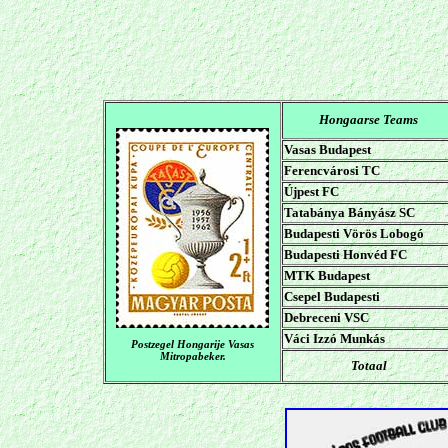
Hongaarse Teams
Vasas Budapest
Ferencvárosi TC
Újpest FC
Tatabánya Bányász SC
Budapesti Vörös Lobogó
Budapesti Honvéd FC
MTK Budapest
Csepel Budapesti
Debreceni VSC
Váci
Izzó
Munkás
Postzegel Hongarije Vasas
Mitropabeker.
Totaal