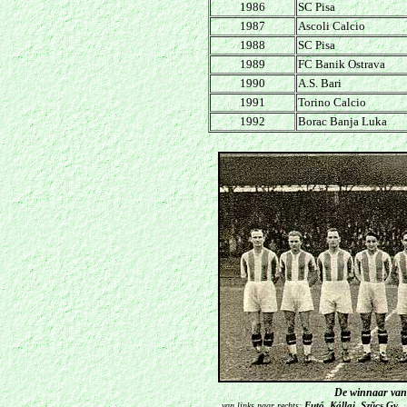
1986
SC Pisa
1987
Ascoli Calcio
1988
SC Pisa
1989
FC Banik Ostrava
1990
A.S. Bari
1991
Torino Calcio
1992
Borac Banja Luka
De winnaar van
Futó, Kállai, Szũcs Gy., 
van links naar rechts: