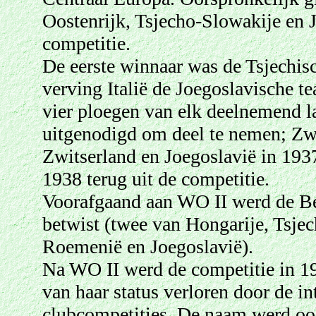
Oostenrijk, Tsjecho-Slowakije en J
competitie.
De eerste winnaar
was de Tsjechis
verving Italië de Joegoslavische t
vier ploegen van elk deelnemend 
uitgenodigd om deel te nemen; Zw
Zwitserland en Joegoslavië in 1937
1938 terug uit de competitie.
Voorafgaand aan WO II werd de Bek
betwist (twee van Hongarije, Tsjec
Roemenië en Joegoslavië).
Na WO II werd de competitie in 195
van haar status verloren door de i
clubcompetities. De naam werd ook