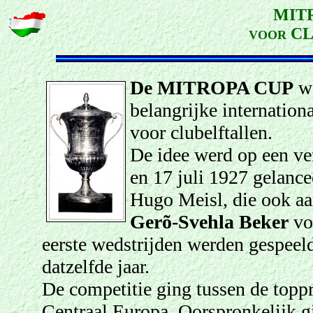
MIT
CL
VOOR
De MITROPA CUP
wa
belangrijke internation
voor clubelftallen.
De idee werd op een ve
en 17 juli 1927 gelance
Hugo Meisl,
die ook aa
Gerõ-Svehla Beker
vo
eerste wedstrijden werden gespeel
datzelfde jaar.
De competitie ging tussen de topp
Centraal Europa. Oorspronkelijk g