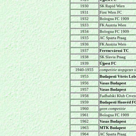
1930
SK Rapid Wien
1931
First Wien FC
1932
Bologna FC 1909
1933
FK Austria Wien
1934
Bologna FC 1909
1935
AC Sparta Praag
1936
FK Austria Wien
1937
Ferencvárosi TC
1938
SK Slavia Praag
1939
Újpest FC
1940-1955
competitie stopgezet 
1955
Budapesti Vörös Lo
1956
Vasas Budapest
1957
Vasas Budapest
1958
Fudbalski Klub Crven
1959
Budapesti Honvéd F
1960
geen competitie
1961
Bologna FC 1909
1962
Vasas Budapest
1963
MTK Budapest
1964
AC Sparta Praag