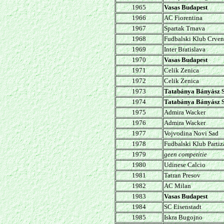
1965
Vasas Budapest
1966
AC Fiorentina
1967
Spartak Trnava
1968
Fudbalski Klub Crven
1969
Inter Bratislava
1970
Vasas Budapest
1971
Celik Zenica
1972
Celik Zenica
1973
Tatabánya Bányász 
1974
Tatabánya Bányász 
1975
Admira Wacker
1976
Admira Wacker
1977
Vojvodina Novi Sad
1978
Fudbalski Klub Partiz
1979
geen competitie
1980
Udinese Calcio
1981
Tatran Presov
1982
AC Milan
1983
Vasas Budapest
1984
SC Eisenstadt
1985
Iskra Bugojno