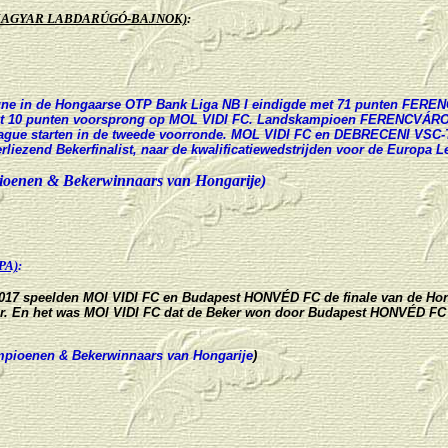
MAGYAR LABDARÚGÓ-BAJNOK)
:
gne in de Hongaarse OTP Bank Liga NB I eindigde met 71 punten FEREN
t 10 punten voorsprong op MOL VIDI FC. Landskampioen FERENCVÁROS
gue starten in de tweede voorronde. MOL VIDI FC en DEBRECENI VSC
liezend Bekerfinalist, naar de kwalificatiewedstrijden voor de Europa L
oenen & Bekerwinnaars van Hongarije)
PA)
:
017 speelden MOl VIDI FC en
Budapest HONVÉD FC d
e finale van de Ho
r. En het was
MOl VIDI FC d
at de Beker won door
Budapest HONVÉD F
pioenen & Bekerwinnaars van Hongarije
)