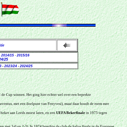
tie
-
2014/15
-
2015/16
4/25
3
-
2023/24
-
2024/25
l de Cup winnen. Het ging hier echter wel over een beperkte
Juventus, met een doelpunt van Fenyvesi), maar daar houdt de roem mee
 beker aan Leeds moest laten, en een
UEFA Bekerfinale
in 1975 tegen
n met 3-0 en 2-3). In 1974 bereikte de club de halve finale in de Europese