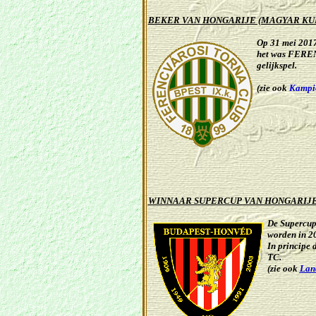
BEKER VAN HONGARIJE (MAGYAR KU
Op 31 mei 201
het was FERENC
gelijkspel.
(zie ook
Kampio
WINNAAR SUPERCUP VAN HONGARIJE
De Supercup
worden in 2
In principe
TC.
(zie ook
Lan