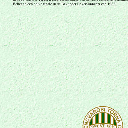
Beker en een halve finale in de Beker der Bekerwinnaars van 1982.