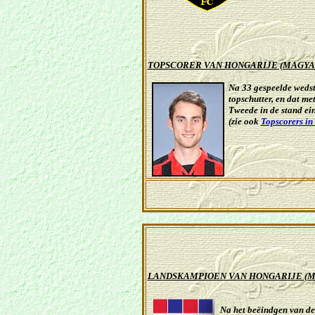
TOPSCORER VAN HONGARIJE (MAGYA
Na 33 gespeelde weds
topschutter, en dat
met
Tweede in de stand
ei
(zie ook
Topscorers in
LANDSKAMPIOEN VAN HONGARIJE (
Na het beëindgen van d