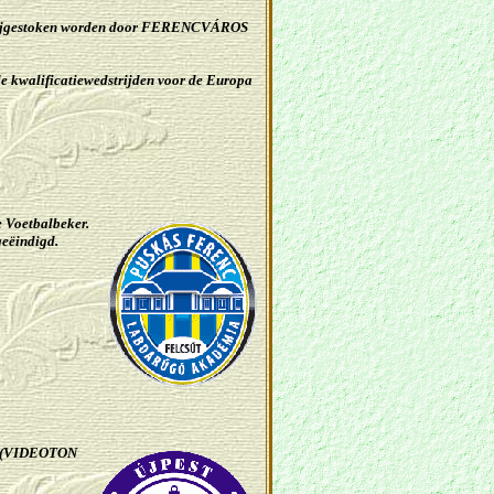
orbijgestoken worden door FERENCVÁROS
de kwalificatiewedstrijden voor de Europa
Voetbalbeker.
geëindigd.
je (VIDEOTON