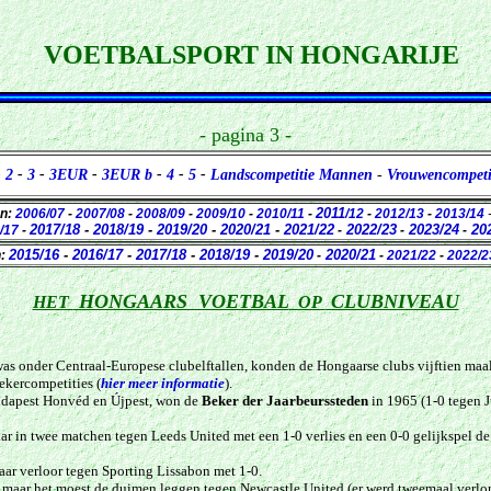
VOETBALSPORT IN HONGARIJE
- pagina 3 -
-
2
-
3
-
3EUR
-
3EUR b
-
4
-
5
-
Landscompetitie Mannen
-
Vrouwencompeti
2011
en:
2006/07
-
2007/08
-
2008/09
-
2009/10
-
2010/11
-
/12
-
2012/13
-
2013/14
2017/18
-
2018/19
-
2019/20
-
2020/21
-
2021/22
2022/23
2023/24
202
/17
-
-
-
-
2015/16
-
2016/17
-
2017/18
-
2018/19
-
2019/20
2020/21
n:
-
-
2021/22
-
2022/2
HONGAARS VOETBAL
CLUBNIVEAU
HET
OP
was onder Centraal-Europese clubelftallen, konden de Hongaarse clubs vijftien maa
ekercompetities (
hier meer informatie
).
Budapest Honvéd en Újpest, won de
Beker der Jaarbeurssteden
in 1965 (1-0 tegen 
ar in twee matchen tegen Leeds United met een 1-0 verlies en een 0-0 gelijkspel de
ar verloor tegen Sporting Lissabon met 1-0.
, maar het moest de duimen leggen tegen Newcastle United (er werd tweemaal verlore