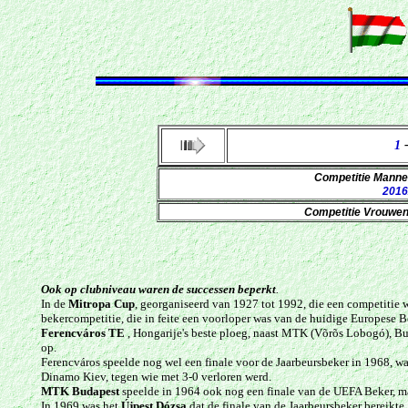
1
Competitie Mann
2016
Competitie Vrouwe
Ook op clubniveau waren de successen beperkt
.
In de
Mitropa Cup
, georganiseerd van 1927 tot 1992, die een competitie 
bekercompetitie, die in feite een voorloper was van de huidige Europese B
Ferencváros TE
, Hongarije's beste ploeg, naast MTK (Võrõs Lobogó), 
op.
Ferencváros speelde nog wel een finale voor de Jaarbeursbeker in 1968, wa
Dinamo Kiev, tegen wie met 3-0 verloren werd.
MTK Budapest
speelde in 1964 ook nog een finale van de UEFA Beker, ma
In 1969 was het
Újpest Dózsa
dat de finale van de Jaarbeursbeker bereikte