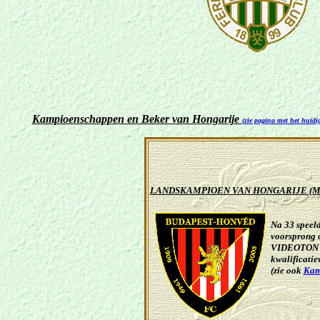
Kampioenschappen
en Beker van Hongarije
(
zie pagina met het huidig
LANDSKAMPIOEN VAN HONGARIJE (
Na 33 speel
voorspron
VIDEOTON
kwalificatie
(zie ook
Kam