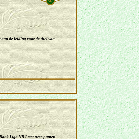
)
aan de leiding voor de titel van
ank Liga NB I met twee punten