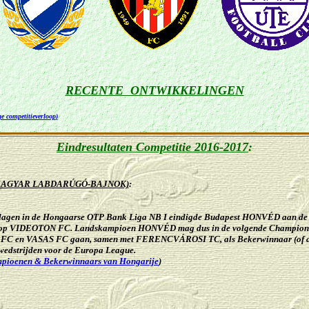
RECENTE ONTWIKKELINGEN
e competitieverloop
)
Eindresultaten Competitie 2016-2017
:
MAGYAR LABDARÚGÓ-BAJNOK)
:
dagen in de
Hongaarse OTP Bank Liga NB I eindigde
Budapest
HONVÉD aan de le
g op VIDEOTON FC. Landskampioen HONVÉD
mag dus in de volgende Champions
 FC
en VASAS FC gaan, samen met
FERENCVÁROSI TC
, als Bekerwinnaar (of a
wedstrijden voor de Europa League.
pioenen & Bekerwinnaars van Hongarije
)