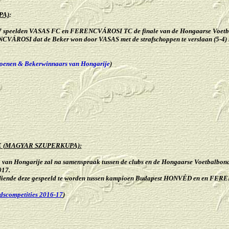
PA)
:
7 speelden VASAS FC en FERENCVÁROSI TC de finale van de Hongaarse Voetba
VÁROSI dat de Beker won door VASAS met de strafschoppen te verslaan (5-4) 
enen & Bekerwinnaars van Hongarije
)
 (
MAGYAR
SZUPERKUPA)
:
 van Hongarije zal na samenspraak tussen de clubs en de Hongaarse Voetbalbond
017.
 diende deze gespeeld te worden tussen kampioen Budapest HONVÉD en en F
dscompetities 2016-17
)