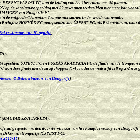
e,
FERENCVÁROSI TC,
aan de leiding van het klassement met 68 punten
.
N op de voorlaatste speeldag met 20 gewonnen wedstrijden niet meer kon vo
KAMPIOEN van Hongarije is!
in de volgende Champions League ook starten in de tweede voorronde.
 Budapest HONVÉD FC gaan, samen met
ÚJPEST FC
, als Bekerwinnaar, naar 
ekerwinnaars van Hongarije
)
PA)
:
18 speelden ÚJPEST FC en PUSKÁS AKADÉMIA FC de finale van de Hongaarse 
won deze finale met de strafschoppen (5-4), nadat de wedstrijd zelf op 2-2 was 
ioenen & Bekerwinnaars van Hongarije
)
 (
MAGYAR
SZUPERKUPA)
:
ije zal gespeeld worden door de winnaar van het Kampioenschap van Hongari
de Beker van Hongarije (ÚJPEST FC).
es 2017-18
)