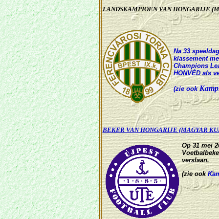
LANDSKAMPIOEN VAN HONGARIJE (
Na 33 speelda
klassement me
Champions Lea
HONVÉD als ver
Kampi
(
zie ook
B
EKER VAN HONGARIJE (MAGYAR KU
Op 31 mei 2
Voetbalbeke
verslaan.
(
zie ook
Kam