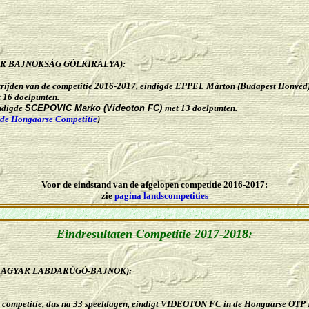
R BAJNOKSÁG GÓLKIRÁLYA)
:
trijden
van de competitie
2016-2017, eindigde EPPEL Márton (
Budapest
Honvéd
 16 doelpunten
.
ndigde
SCEPOVIC Marko (Videoton FC)
met 13 doelpunten
.
 de Hongaarse Competitie
)
Voor de eindstand van de afgelopen competitie 2016-2017:
zie
pagina landscompetities
Eindresultaten Competitie 2017-2018
:
MAGYAR LABDARÚGÓ-BAJNOK)
:
e competitie, dus na 33 speeldagen, eindigt VIDEOTON FC in de
Hongaarse OTP B