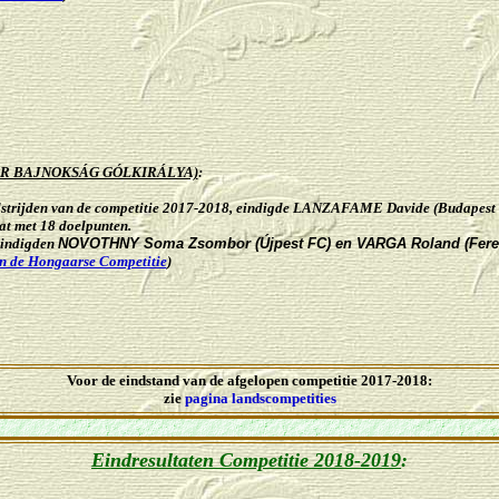
R BAJNOKSÁG GÓLKIRÁLYA)
:
strijden
van de competitie
2017-2018, eindigde LANZAFAME Davide (Budapest
dat
met 18 doelpunten
.
indigden
NOVOTHNY Soma Zsombor (Újpest FC) en VARGA Roland (Fere
in de Hongaarse Competitie
)
Voor de eindstand van de afgelopen competitie 2017-2018:
zie
pagina landscompetities
Eindresultaten Competitie 2018-2019
: