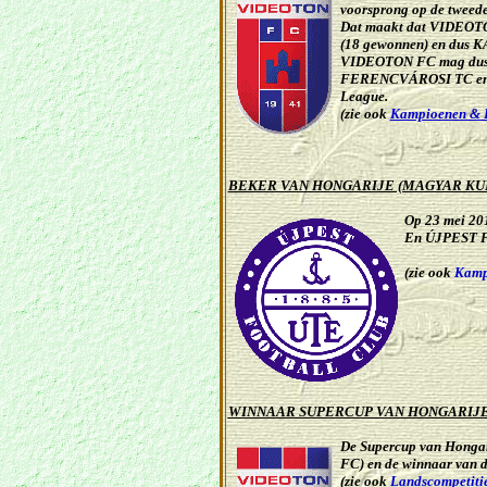
voorsprong
op de tweed
Dat maakt dat VIDEOTO
(18 gewonnen) en dus 
VIDEOTON FC
mag dus 
FERENCVÁROSI TC
en
League.
(zie ook
Kampioenen & B
BEKER VAN HONGARIJE (MAGYAR KU
Op 23 mei 20
En ÚJPEST FC 
(zie ook
Kamp
WINNAAR SUPERCUP VAN HONGARIJE
De Supercup van Hongar
FC) en de winnaar van 
(zie ook
Landscompetiti