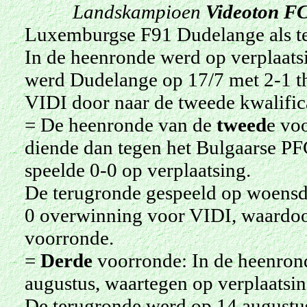
Landskampioen
Videoton FC
Luxemb
urgse
F91
Dudelange als t
In de heenronde werd op verplaatsi
werd Dudelange op 17/7 met 2-1 t
VIDI door naar de tweede kwalific
= De heenronde van de
tweed
e vo
diende dan tegen het Bulgaarse PF
speelde 0-0 op verplaatsing.
De terugronde gespeeld op woensda
0 overwinning voor VIDI, waardoo
voorronde.
=
Derde
voorronde: In de heenro
augustus, waartegen op verplaatsin
De terugronde werd op 14 augustus