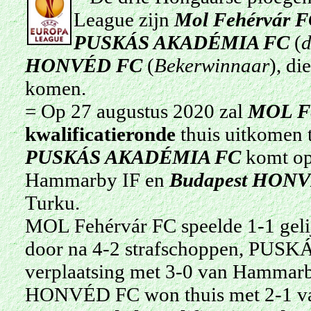
League zijn
Mol Fehérvár 
PUSKÁS AKADÉMIA FC
(
d
HONVÉD FC
(
Bekerwinnaar
), di
komen
.
= Op 27 augustus 2020 zal
MOL Fe
kwalificatieronde
thuis uitkomen 
PUSKÁS AKADÉMIA FC
komt op 
Hammarby IF en
Budapest HON
Turku.
MOL Fehérvár FC speelde 1-1 geli
door na 4-2 strafschoppen, PUS
verplaatsing met 3-0 van Hammarby
HONVÉD FC won thuis met 2-1 van