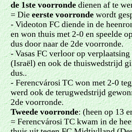
de 1ste voorronde
dienen af te we
= Die
eerste voorronde
wordt gesp
- Videoton FC diende in de heenro
en won thuis met 2-0 en speelde op 
dus door naar de 2de voorronde.
- Vasas FC verloor op verplaatsing
(Israël) en ook de thuiswedstrijd g
dus..
- Ferencvárosi TC won met 2-0 teg
werd ook de terugwedstrijd gewonn
2de voorronde.
Tweede voorronde
: (heen op 13 e
= Ferencvárosi TC kwam in de hee
thuis uit tegen FC Midtjylland (De