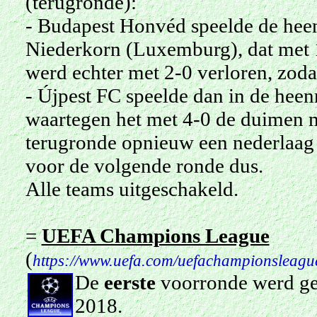
(terugronde):
- Budapest Honvéd speelde de heen
Niederkorn (Luxemburg), dat met 1
werd echter met 2-0 verloren, zoda
- Újpest FC speelde dan in de heen
waartegen het met 4-0 de duimen m
terugronde opnieuw een nederlaag 
voor de volgende ronde dus.
Alle teams uitgeschakeld.
=
UEFA Champions League
(
https://www.uefa.com/uefachampionsleag
De
eerste
voorronde werd ges
2018.