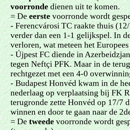
voorronde
dienen uit te komen
.
= De
eerste
voorronde wordt gespee
- Ferencvárosi TC raakte thuis (12
verder dan een 1-1 gelijkspel. In 
verloren, wat meteen het Europees
- Újpest FC diende in Azerbeidzjan 
tegen Neftçi PFK. Maar in de teru
rechtgezet met een 4-0 overwinning
- Budapest Honvéd kwam in de heen
nederlaag op verplaatsing bij FK 
terugronde zette Honvéd op 17/7 de 
winnen en door te gaan naar de 2d
= De
tweede
voorronde wordt gespe