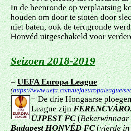
In de heenronde op verplaatsing k
houden om door te stoten door slec
niet baten, ook de terugronde werd 
Honvéd uitgeschakeld voor verde
Seizoen 2018-2019
=
UEFA Europa League
(
https://www.uefa.com/uefaeuropaleague/s
= De drie Hongaarse ploegen
League zijn
FERENCVÁROS
ÚJPEST FC
(
Bekerwinnaar e
Budapest HONVÉD FC
(
vierde in