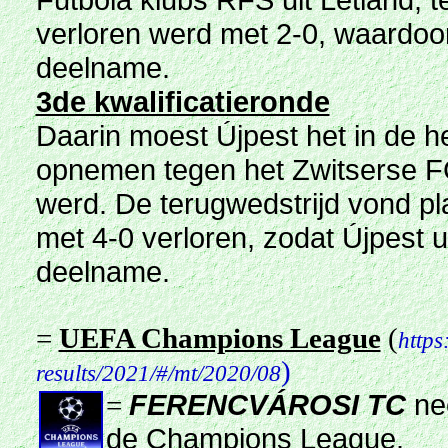
verloren werd met 2-0, waardoor
deelname.
3de kwalificatieronde
Daarin moest Újpest het in de h
opnemen tegen het Zwitserse FC
werd. De terugwedstrijd vond pl
met 4-0 verloren, zodat Újpest 
deelname.
=
UEFA Champions League
(
https
)
results/2021/#/mt/2020/08
FERENCVÁROSI TC
nee
=
de Champions League.