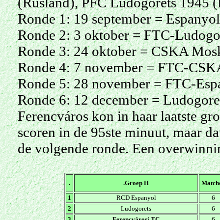
(Rusland), PFC Ludogorets 1945 (
Ronde 1: 19 september = Espanyol
Ronde 2: 3 oktober = FTC-Ludogore
Ronde 3: 24 oktober = CSKA Mos
Ronde 4: 7 november = FTC-CSK
Ronde 5: 28 november = FTC-Esp
Ronde 6: 12 december
= Ludogore
Ferencváros kon in haar laatste gr
scoren in de 95ste minuut, maar da
de volgende ronde. Een overwinni
.
.
Groep H
Match
1
RCD Espanyol
6
2
Ludogorets
6
3
Ferencvárosi TC
6