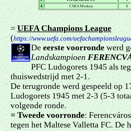
4
CSKA Moskou
6
=
UEFA Champions League
(
https://www.uefa.com/uefachampionsleagu
De
eerste
voorronde
werd ge
Landskampioen
FERENCVÁ
PFC Ludogorets 1945 als teg
thuiswedstrijd met 2-1.
De terugronde werd gespeeld op 1
Ludogorets 1945 met 2-3 (5-3 tota
volgende ronde.
= Tweede voorronde
: Ferencváros
tegen het Maltese Valletta FC. De