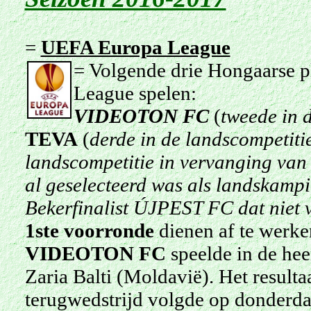
=
UEFA Europa League
= Volgende drie Hongaarse 
League spelen:
VIDEOTON FC
(
tweede in 
TEVA
(
derde in de landscompetiti
landscompetitie
in vervanging va
al geselecteerd was als landskampi
Bekerfinalist ÚJPEST FC dat niet 
1ste voorronde
dienen af te werke
VIDEOTON FC
speelde in de hee
Zaria Balti (Moldavië). Het result
terugwedstrijd volgde op donderdag