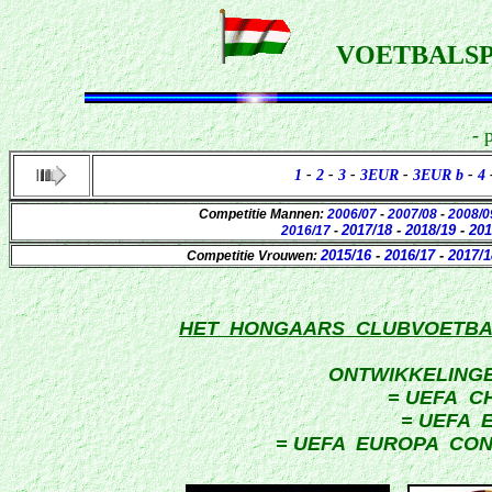
VOETBALSP
- 
1
-
2
-
3
-
3EUR
-
3EUR b
-
4
Competitie Mannen:
2006/07
-
2007/08
-
2008/0
2017/18
-
2018/19
-
201
2016/17
-
2015/16
-
2016/17
-
2017/1
Competitie Vrouwen:
HET HONGAARS CLUBVOETBAL
ONTWIKKELINGE
= UEFA 
= UEFA 
= UEFA EUROPA CONF