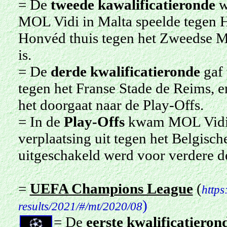
= De
tweede kawalificatieronde
w
MOL Vidi in Malta speelde tegen H
Honvéd thuis tegen het Zweedse M
is.
= De
derde kwalificatieronde
gaf 
tegen het Franse Stade de Reims, 
het doorgaat naar de Play-Offs.
= In de
Play-Offs
kwam MOL Vidi v
verplaatsing uit tegen het Belgisc
uitgeschakeld werd voor verdere 
=
UEFA Champions League
(
https
)
results/2021/#/mt/2020/08
= De
eerste
kwalificatieron