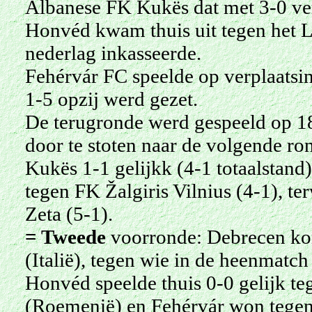
Albanese FK Kukës dat met 3-0 ve
Honvéd kwam thuis uit tegen het L
nederlag inkasseerde.
Fehérvár FC speelde op verplaatsi
1-5 opzij werd gezet.
De terugronde werd gespeeld op 18
door te stoten naar de volgende ro
Kukës 1-1 gelijkk (4-1 totaalstand
tegen FK Žalgiris Vilnius (4-1), te
Zeta (5-1).
= Tweede
voorronde: Debrecen kom
(Italië), tegen wie in de heenmatch
Honvéd speelde thuis 0-0 gelijk te
(Roemenië) en Fehérvár won tegen 