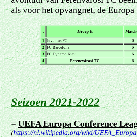
als voor het opvangnet, de Europa
.
.
Groep H
Match
1
Juventus FC
6
2
FC Barcelona
6
3
FC Dynamo Kiev
6
4
Ferencvárosi TC
6
Seizoen 2021-2022
=
UEFA Europa Conference Lea
(
https://nl.wikipedia.org/wiki/UEFA_Euro