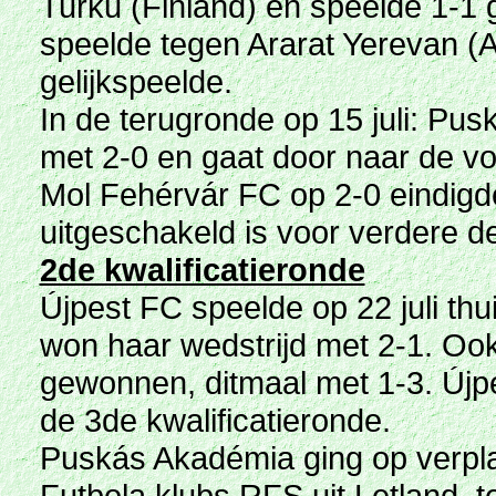
Turku (Finland) en speelde 1-1 g
speelde tegen Ararat Yerevan (
gelijkspeelde.
In de terugronde op 15 juli: Pu
met 2-0 en gaat door naar de vo
Mol Fehérvár FC op 2-0 eindig
uitgeschakeld is voor verdere 
2de kwalificatieronde
Újpest FC speelde op 22 juli th
won haar wedstrijd met 2-1. Ook
gewonnen, ditmaal met 1-3. Újp
de 3de kwalificatieronde.
Puskás Akadémia ging op verpla
Futbola klubs RFS uit Letland, te