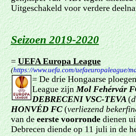
Uitgeschakeld voor verdere deeln
Seizoen 2019-2020
=
UEFA Europa League
(
https://www.uefa.com/uefaeuropaleague/ma
= De drie Hongaarse ploegen
League zijn
Mol Fehérvár 
DEBRECENI VSC-TEVA
(
d
HONVÉD FC
(
verliezend bekerfin
van de
eerste voorronde
dienen ui
Debrecen diende op 11 juli in de h