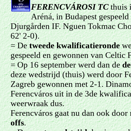
FERENCVÁROSI TC
thuis 
Aréná, in Budapest gespeeld
Djurgården IF. Nguen Tokmac Chol
62' 2-0).
= De
tweede
kwalificatieronde
wer
gespeeld en gewonnen van Celtic F
= Op 16 september werd dan de
de
deze wedstrijd (thuis) werd door 
Zagreb gewonnen met 2-1. Dinamo 
Ferencváros uit in de 3de kwalifi
weerwraak dus.
Ferencváros gaat nu dan ook door
offs
.