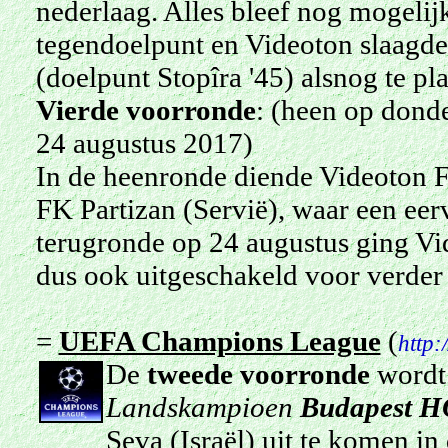
nederlaag. Alles bleef nog mogelij
tegendoelpunt en Videoton slaagde
(doelpunt Stopîra '45) alsnog te p
Vierde voorronde
: (heen op dond
24 augustus 2017)
In de heenronde diende Videoton F
FK Partizan (Servië), waar een eer
terugronde op 24 augustus ging Vid
dus ook uitgeschakeld voor verder
=
UEFA Champions League
(
http:
De
tweede voorronde
wordt 
Landskampioen
Budapest 
Seva (Israël) uit te komen in