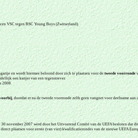
recen VSC tegen BSC Young Boys (Zwitserland).
arije en wordt hiermee beloond door zich te plaatsen voor de
tweede voorronde
v
ellijk een kanjer van een tegenstrever.
s 2008.
voorbij
, doordat er na de tweede voorronde zelfs geen vangnet voor deelname aan d
Op 30 november 2007 werd door het Uitvoerend Comité van de UEFA besloten dat di
 nu direct plaatsen voor eerste (van vier) kwalificatierondes van de nieuwe UEFA 