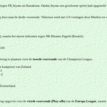
egen FK Atyrau uit Kazakstan. Omdat Atyrau een geschorste speler had opgesteld w
g door naar de derde voorronde. Videoton werd met 2-0 verslagen door Maribor en 
e), waarin het moest uitkomen tegen NK Dinamo Zagreb (Kroatië).
eld.
terug te plaatsen voor de
tweede voorronde
van de Champions League.
de kampioen van Estland.
-1
3-2
Zwitserland.
rug opgevist voor de
vierde voorronde (Play-offs)
van de
Europa League
, waarin