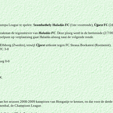
uropa League te spelen:
Szombathely Haladás FC
(1ste voorronde),
Újpest FC
(2d
azakstan de tegenstrever van
Haladás FC
. Deze ploeg werd in de heenronde (2/7/09
elpunt op verplaatsing gaat Haladás alsnog naar de volgende ronde.
Elfsborg (Zweden), terwijl
Újpest
uitkomt tegen FC Steaua Boekarest (Roemenië).
 FC 3-0
.
org 0-0
K.
an het seizoen 2008-2009 kampioen van Hongarije te kronen, en dat voor de derde m
nenbal, de Champions League.