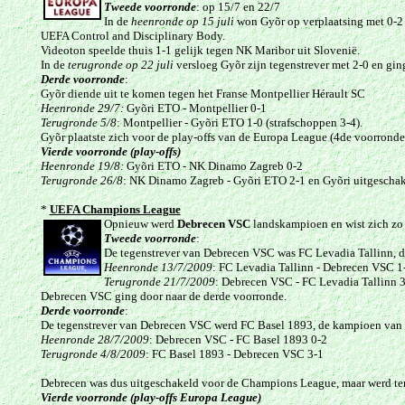
Tweede voorronde
: op 15/7 en 22/7
In de
heenronde op 15 juli
won Gyõr op verplaatsing met 0-2 t
UEFA Control and Disciplinary Body.
Videoton speelde thuis 1-1 gelijk tegen NK Maribor uit Slovenië.
In de
terugronde op 22 juli
versloeg Gyõr zijn tegenstrever met 2-0 en gin
Derde voorronde
:
Gyõr diende uit te komen tegen het Franse Montpellier Hérault SC
Heenronde 29/7:
Gyõri ETO - Montpellier 0-1
Terugronde 5/8
: Montpellier - Gyõri ETO 1-0 (strafschoppen 3-4).
Gyõr plaatste zich voor de play-offs van de Europa League (4de voorrond
Vierde voorronde (play-offs)
Heenronde 19/8:
Gyõri ETO - NK Dinamo Zagreb 0-2
Terugronde 26/8
: NK Dinamo Zagreb - Gyõri ETO 2-1 en Gyõri uitgeschak
*
UEFA Champions League
Opnieuw werd
Debrecen VSC
landskampioen en wist zich zo 
Tweede voorronde
:
De tegenstrever van Debrecen VSC was FC Levadia Tallinn, 
Heenronde
13/7/2009
: FC Levadia Tallinn - Debrecen VSC 1
Terugronde 21/7/2009
: Debrecen VSC - FC Levadia Tallinn 
Debrecen VSC ging door naar de derde voorronde.
Derde voorronde
:
De tegenstrever van Debrecen VSC werd FC Basel 1893, de kampioen van 
Heenronde
28/7/2009
: Debrecen VSC - FC Basel 1893 0-2
Terugronde 4/8/2009
: FC Basel 1893 - Debrecen VSC
3-1
Debrecen was dus uitgeschakeld voor de Champions League, maar werd te
Vierde voorronde (play-offs Europa League)