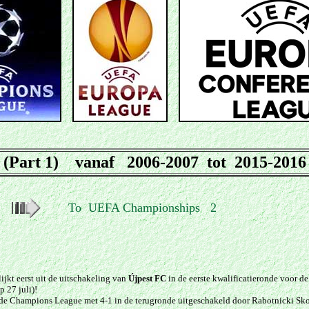
(Part 1) vanaf 2006-2007 tot 2015-2016
To UEFA Championships 2
ijkt eerst uit de uitschakeling
van
Újpest FC
in de eerste kwalificatieronde voor 
p 27 juli)
!
e Champions League met 4-1 in de terugronde uitgeschakeld door Rabotnicki Skopj