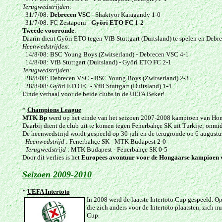
Terugwedstrijden
:
31/7/08:
Debrecen VSC
- Shaktyor Karagandy 1-0
31/7/08: FC Zestaponi -
Gyõri ETO FC
1-2
Tweede voorronde
:
Daarin dient Gyõri ETO tegen VfB Stuttgart (Duitsland) te spelen en Deb
Heenwedstrijden
:
14/8/08: BSC Young Boys (Zwitserland) - Debrecen VSC 4-1
14/8/08: VfB Stuttgart (Duitsland) - Gyõri ETO FC 2-1
Terugwedstrijden
:
28/8/08: Debrecen VSC - BSC Young Boys (Zwitserland) 2-3
28/8/08: Gyõri ETO FC - VfB Stuttgart (Duitsland) 1-4
Einde verhaal voor de beide clubs in de UEFA Beker!
*
Champions League
MTK Bp
werd op het einde van het seizoen 2007-2008 kampioen van Hong
Daarbij dient de club uit te komen tegen Fenerbahçe SK uit Turkije; onmidd
De heenwedstrijd wordt gespeeld op 30 juli en de terugronde op 6 augustu
Heenwedstrijd
: Fenerbahçe SK - MTK Budapest 2-0
Terugwedstrijd
: MTK Budapest - Fenerbahçe SK 0-5
Door dit verlies is het
Europees avontuur voor de Hongaarse kampioen 
Seizoen 2009-2010
*
UEFA Intertoto
In 2008 werd de laatste Intertoto Cup gespeeld. 
die zich anders voor de Intertoto plaatsten, zich
Cup.