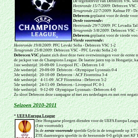
De tegenstrever van Debrecen VSC wor
Heenronde
15/7/2009
: Debrecen VSC 
Terugronde 22/7/2009
: Kalmar FF - D
Debrecen
geplaatst voor de derde voor
Derde voorronde
:
Heenronde
29/7/2009
: FC Levadia Tal
Terugronde
5/8/2009
: Debrecen VSC -
Debrecen
geplaatst voor de vierde voo
Vierde voorronde
:
Heenronde
19/8/2009
: PFC Levski Sofia - Debrecen VSC 1-2
Terugronde
25/8/2009
: Debrecen VSC - PFC Levski Sofia 2-0
Debrecen VSC
plaatst zich door deze twee overwinningen voor de eerste m
de jackpot van de Champions League. De laatste jaren top in Hongarije, ka
1ste wedstrijd: 16-09-09 Liverpool FC - Debrecen 1-0
2de wedstrijd: 29-09-09 Debrecen - Olympique Lyonnais 0-4
3de wedstrijd: 20-10-09 Debrecen - ACF Fiorentina 3-4
4de wedstrijd: 4-11-09 ACF Fiorentina - Debrecen 5-2
5de wedstrijd: 24-11-09 Debrecen - Liverpool FC 0-1
6de wedstrijd: 9-12-09 Olympique Lyonnais - Debrecen 4-0
Zo sloot Debrecen deze campagne af met zes nederlagen en met een negati
Seizoen 2010-2011
*
UEFA Europa League
Drie Hongaarse ploegen dienden voor de UEFA Europa Leagu
(1ste voorronde).
In de
eerste voorronde
speelde Gyõr in de terugronde op 1/7/1
ZTE daarentegen speelde in de heenronde 0-0 gelijk met KF Ti