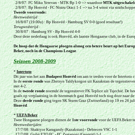
2/8/07:
FC Mika Yerevan
-
MTK Bp
1-0 --> waardoor
MTK uitgeschakel
2/8/07:
Bp Honvéd
-
FC Nistru Otaci
1-1
-->
na
5-4 winst via
strafsch
opp
Tweede voorronde:
Heenwedstrijd
:
16/8/07 (19.00u) : Bp Honvéd - Hamburg SV 0-0 (goed resultaat!)
Terugwedstrijd
:
30/8/07 : Hamburg SV
- Bp Honvéd 4-0
Door deze nederlaag is ook Honvéd, als laatste Hongaarse club, in de E
De hoop dat de Hongaarse ploegen alsnog een betere beurt op het Europ
Beker, noch in de Champions League
.
Seizoen 2008-2009
*
Intertoto
Dit jaar was het aan
Budapest
Honvéd
om aan te treden voor de Intertoto 
In de
eerste ronde
was Zhetsyn Taldykorgon uit Kazakstan de tegenstrever
met 4-2.
In de
tweede ronde
noemde de tegenstrever FK Teplice uit Tsjechië. De he
goals op verplaatsing in de heenmatch gaat Honvéd toch nog door naar de
Deze
derde ronde
ging tegen SK Sturm Graz (Zwitserland) op 19 en 26 juli
Honvéd
.
*
UEFA Beker
Twee Hongaarse ploegen dienen de
1ste voorronde
voor de UEFA Beker te
Heenwedstrijden
:
17/7/08: Shaktyor Karagandy (Kazakstan) - Debrecen VSC 1-1
17/7/08: Gyõri ETO FC - FC Zestaponi (Georgië) 1-1