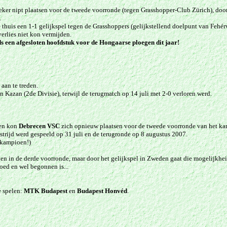
ker nipt plaatsen voor de tweede voorronde (tegen Grasshopper-Club Zürich), door
.
huis een 1-1 gelijkspel tegen de Grasshoppers (gelijkstellend doelpunt van Fehérv
erlies niet kon vermijden.
s een afgesloten hoofdstuk voor de Hongaarse ploegen dit jaar!
aan te treden.
 Kazan (2de Divisie), terwijl de terugmatch op 14 juli met 2-0
verloren
werd
.
den kon
Debrecen VSC
zich opnieuw plaatsen voor de tweede voorronde van het k
rijd werd gespeeld op 31 juli en de terugronde op 8 augustus 2007.
 kampioen!)
n in de derde voorronde, maar door het gelijkspel in Zweden gaat die mogelijkheid
goed en wel begonnen is...
 spelen:
MTK Budapest
en
Budapest Honvéd
.