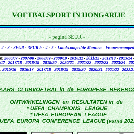
VOETBALSPORT IN HONGARIJE
- pagina 3EUR -
-
2
-
3
-
3EUR
-
3EUR b
-
4
-
5
-
Landscompetitie Mannen
-
Vrouwencompeti
2011
en:
2006/07
-
2007/08
-
2008/09
-
2009/10
-
2010/11
-
/12
-
2012/13
-
2013/14
2017/18
-
2018/19
-
2019/20
-
2020/21
-
2021/22
2022/23
2023/24
202
/17
-
-
-
-
2015/16
-
2016/17
-
2017/18
-
2018/19
-
2019/20
2020/21
n:
-
-
2021/22
-
2022/2
AARS CLUBVOETBAL in de EUROPESE BEKERCO
ONTWIKKELINGEN en RESULTATEN in de
* UEFA CHAMPIONS LEAGUE
* UEFA EUROPEAN LEAGUE
 UEFA EUROPA CONFERENCE LEAGUE (vanaf 202