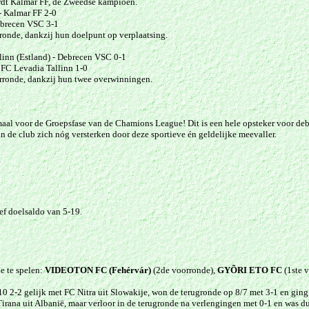
dt Kalmar FF, de Zweedse kampioen.
- Kalmar FF 2-0
ebrecen VSC 3-1
ronde, dankzij hun doelpunt op verplaatsing.
linn (Estland) - Debrecen VSC 0-1
 FC Levadia Tallinn 1-0
rronde, dankzij hun twee overwinningen.
aal voor de Groepsfase van de Chamions League! Dit is een hele opsteker voor deb
n de club zich nóg versterken door deze sportieve én geldelijke meevaller.
ef doelsaldo van 5-19.
e te spelen:
VIDEOTON FC (Fehérvár)
(2de voorronde),
GYÕRI ETO FC
(1ste 
0 2-2 gelijk met FC Nitra uit Slowakije, won de terugronde op 8/7 met 3-1 en ging
rana uit Albanië, maar verloor in de terugronde na verlengingen met 0-1 en was du