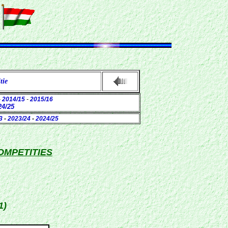
tie
-
2014/15
-
2015/16
4/25
3
-
2023/24
-
2024/25
MPETITIES
1)