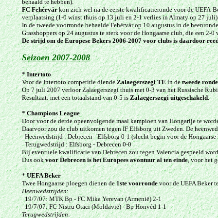
behaald te hebben).
FC Fehérvár
kon zich wel na de eerste kwalificatieronde voor de UEFA-Be
verplaatsing (1-0 winst thuis op 13 juli en 2-1 verlies in Almaty op 27 juli)
In de tweede voorronde behaalde Fehérvár op 10 augustus in de heenronde t
Grasshoppers op 24 augustus te sterk voor de Hongaarse club, die een 2-0 v
De strijd om de Europese Bekers 2006-2007 voor clubs is daardoor reed
Seizoen 2007-2008
*
Intertoto
Voor de Intertoto competitie diende
Zalaegerszegi TE
in de
tweede ronde
Op 7 juli 2007 verloor
Zalaegerszegi
thuis met 0-3 van het Russische Rubin
Resultaat: met een totaalstand van 0-5 is
Zalaegerszegi
uitgeschakeld
.
*
Champions League
Door voor de derde opeenvolgende maal kampioen van Hongarije te wor
Daarvoor zou de club uitkomen tegen IF Elfsborg uit Zweden. De heenwedst
Heenwedstrijd : Debrecen - Elfsborg 0-1 (slecht begin voor de Hongaarse
Terugwedstrijd : Elfsborg - Debrecen 0-0
Bij eventuele kwalificatie van Debrecen zou tegen Valencia gespeeld worde
Dus ook
voor Debrecen is het Europees avontuur al ten einde
, voor het 
*
UEFA Beker
Twee Hongaarse ploegen dienen de
1ste voorronde
voor de UEFA Beker te
Heenwedstrijden
:
19/7/07: MTK Bp - FC Mika Yerevan (Armenië) 2-1
19/7/07: FC Nistru Otaci (Moldavië) - Bp Honvéd 1-1
Terugwedstrijden
: