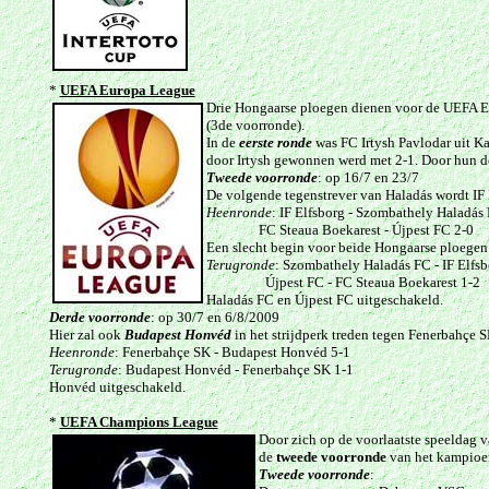
*
UEFA Europa League
Drie Hongaarse ploegen dienen voor de UEFA E
(3de voorronde).
In de
eerste ronde
was FC Irtysh Pavlodar uit K
door Irtysh gewonnen werd met 2-1. Door hun do
Tweede voorronde
: op 16/7 en 23/7
De volgende tegenstrever van Haladás wordt IF 
Heenronde
: IF Elfsborg - Szombathely Haladás
FC Steaua Boekarest - Újpest FC 2-0
Een slecht begin voor beide Hongaarse ploegen
Terugronde
: Szombathely Haladás FC - IF Elfsb
Újpest FC - FC Steaua Boekarest 1-2
Haladás FC en Újpest FC uitgeschakeld.
Derde voorronde
: op 30/7 en 6/8/2009
Hier zal ook
Budapest Honvéd
in het strijdperk treden tegen Fenerbahçe S
Heenronde
: Fenerbahçe SK - Budapest Honvéd 5-1
Terugronde
: Budapest Honvéd - Fenerbahçe SK 1-1
Honvéd uitgeschakeld.
*
UEFA Champions League
Door zich op de voorlaatste speeldag v
de
tweede voorronde
van het kampioe
Tweede voorronde
: