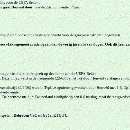
d
is voor de UEFA Beker...
en
gaat Honvéd door
naar de 2de voorronde. Prima.
uropese Kampioenschappen uitgeschakeld vóór de groepswedstrijden begonnen.
ees vlak tegemoet zouden gaan dan de vorig jaren, is vervlogen.
Ook dit jaar za
competitie, die uitzicht geeft op deelname aan de UEFA-Beker.
. Deze ploeg werd in de heenronde (22/6/08) met 1-2 door Honvéd verslagen en o
enwedstrijd (5/7/08) werd in Teplice opnieuw gewonnen door Honvéd met 1-3. Op 12 
 derde ronde.
. De heenwedstrijd in Zwitserland eindigde op een 0-0 uitslag, maar de terugwedstr
 spelen:
Debrecen VSC
en
Gyõri ETO FC
.