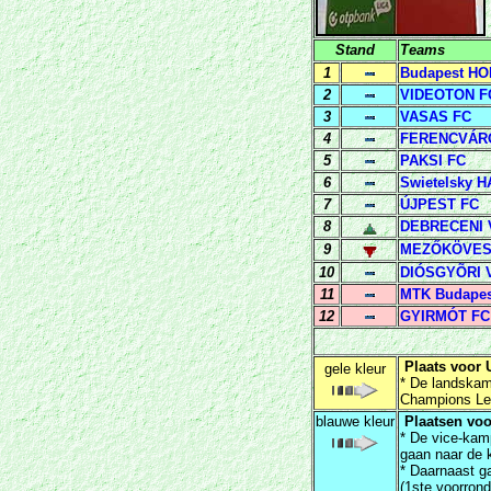
Stand
Teams
1
Budapest H
2
VIDEOTON F
3
VASAS FC
4
FERENCVÁRO
5
PAKSI FC
6
Swietelsky 
7
ÚJPEST FC
8
DEBRECENI
9
MEZŐKÖVES
10
DIÓSGYÕRI 
11
MTK Budapes
12
GYIRMÓT FC
Plaats voor 
gele kleur
* De landska
Champions Le
blauwe kleur
P
laatsen vo
* De vice-kam
gaan naar de 
* Daarnaast g
(1ste voorron