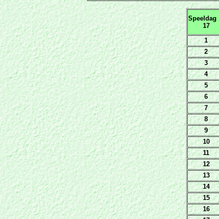
Speeldag 
17
1
2
3
4
5
6
7
8
9
10
11
12
13
14
15
16