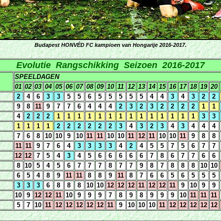
Budapest HONVÉD FC kampioen van Hongarije 2016-2017.
Evolutie Rangschikking Seizoen 2016-2017
SPEELDAGEN
01
02
03
04
05
06
07
08
09
10
11
12
13
14
15
16
17
18
19
20
2
4
6
3
3
5
5
6
5
5
5
5
5
4
4
3
4
3
2
2
9
8
11
9
7
7
6
4
4
4
2
3
2
3
2
2
2
2
1
1
4
2
2
2
1
1
1
1
1
1
1
1
1
1
1
1
1
1
3
3
1
1
1
1
2
2
2
2
2
2
3
4
3
2
3
4
3
4
4
4
7
6
8
10
10
9
10
11
11
10
10
11
12
11
10
10
11
9
8
8
11
11
9
7
6
4
3
3
3
3
4
2
4
5
5
7
5
6
7
7
12
12
7
5
4
3
4
5
6
6
6
6
6
7
8
6
7
7
6
6
8
10
5
4
5
6
7
7
7
8
7
7
9
8
7
8
8
8
10
10
6
5
4
8
9
11
11
8
8
9
11
8
7
6
6
5
6
5
5
5
3
3
3
6
8
8
8
10
10
12
12
12
11
12
12
11
9
10
9
9
10
9
12
12
11
10
9
9
9
7
8
9
8
9
9
9
10
11
11
11
5
7
10
11
12
12
12
12
12
11
9
10
10
10
11
12
12
12
12
12