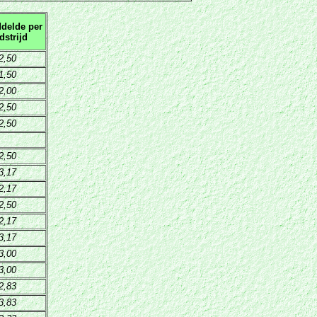
delde per
dstrijd
2,50
1,50
2,00
2,50
2,50
2,50
3,17
2,17
2,50
2,17
3,17
3,00
3,00
2,83
3,83