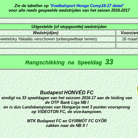
Zie de tabellen op
'Voetbalsport Honga Comp16-17 detail'
voor alle reeds gespeelde wedstrijden van het seioen 2016-2017
Uitgestelde (of stopgezette) wedstrijden
Wedstrijd(en)
Voorzien
wietelsky Haladás verschoven (onbespeelbaar terrein)
16 maart
33
Rangschikking na Speeldag
Budapest HONVÉD FC
eindigt na 33 speeldagen van het seizoen 2016-17 aan de leiding van
de OTP Bank Liga NB I
en is dus Landskampioen van Hongarije met 3 punten voorsprong
op VIDEOTON FC, de vice-kampioen.
MTK Budapest FC en GYIRMÓT FC GYŐR
zakken naar de NB II !