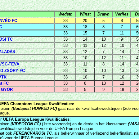
Wedstr.
Winst
Drawn
Verlies
D
ONVÉD FC
33
20
5
8
5
C
33
18
8
7
6
33
15
7
11
5
SI TC
33
14
10
9
5
33
11
12
10
4
HALADÁS
33
12
7
14
33
10
12
11
4
VSC-TEVA
33
11
8
14
4
D ZSÓRY FC
33
10
10
13
3
VTK
33
10
7
16
3
t FC
33
8
13
12
2
 GYŐR
33
5
9
19
2
UEFA Champions League Kwalificaties:
mpioen
(Budapest HONVÉD FC)
gaat naar de kwalificatiewedstrijden (2de vo
ague.
or UEFA Europa League Kwalificaties
:
pioen
(VIDEOTON FC)
(1ste voorronde) en de derde in het klassement
(VAS
kwalificatiewedstrijden voor de UEFA Europa League.
aat ook
FERENCVÁROSI TC,
als bekerwinnaar of verliezend bekerfinalist, na
de) voor de UEFA Europa League.