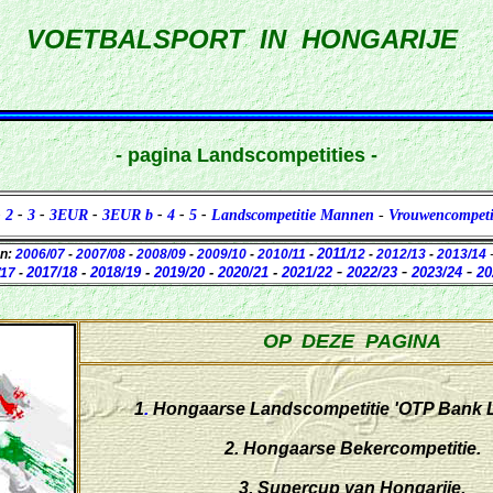
VOETBALSPORT IN HONGARIJE
- pagina Landscompetities -
-
2
-
3
-
3EUR
-
3EUR b
-
4
-
5
-
Landscompetitie Mannen
-
Vrouwencompeti
2011
en:
2006/07
-
2007/08
-
2008/09
-
2009/10
-
2010/11
-
/12
-
2012/13
-
2013/14
-
-
-
2017/18
-
2018/19
-
2019/20
-
2020/21
-
2021/22
2022/23
2023/24
20
/17
-
OP DEZE PAGINA
1
.
Hongaarse Landscompetitie 'OTP Bank Li
2.
Hongaarse Bekercompetitie.
3.
Supercup van Hongarije.