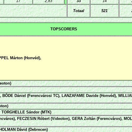
17
2,83
33
14
Totaal
521
TOPSCORERS
PEL Márton (Honvéd),
eoton)
,
BÖDE Dániel (Ferencvárosi TC),
LANZAFAME Davide (Honvéd)
,
WILLIA
ton)
,
TORGHELLE Sándor (MTK)
cváros),
FECZESIN Róbert (Videoton), GERA Zoltán (Ferencváros)
, MO
 HOLMAN Dávid (Debrecen)