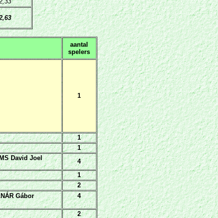
2,33
2,63
aantal
spelers
1
1
1
MS David Joel
4
1
2
LNÁR Gábor
4
2