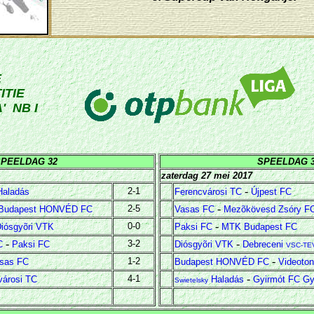
E
ITIE
' NB I
PEELDAG 32
SPEELDAG 
zaterdag 27 mei 2017
-
2-1
Haladás
Ferencvárosi TC
Újpest FC
-
2-5
Budapest HONVÉD FC
Vasas FC
Mezõkövesd Zsóry F
-
0-0
iósgyõri VTK
Paksi FC
MTK Budapest FC
-
-
3-2
C
Paksi FC
Diósgyõri VTK
Debreceni
VSC-TE
-
1-2
sas FC
Budapest HONVÉD FC
Videoto
-
4-1
városi TC
Haladás
Gyirmót FC Gy
Swietelsky