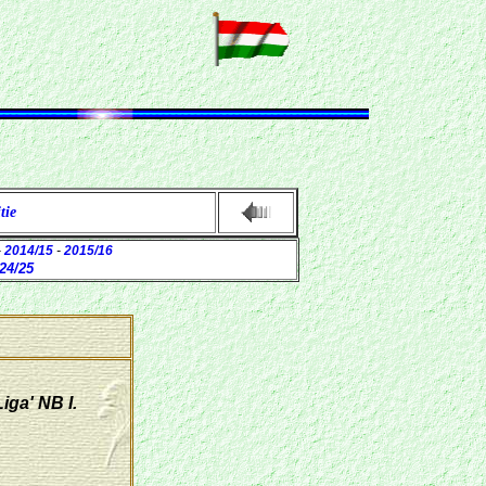
tie
-
2014/15
-
2015/16
24/25
ga' NB I.