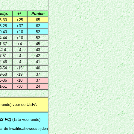
oelp.
+/-
Punten
5-30
+25
65
5-28
+37
62
0-40
+10
52
4-44
+10
52
1-37
+4
45
42-4
-4
43
7-51
-4
42
2-46
-4
41
9-54
-15
40
9-58
-19
37
6-36
-10
37
1-51
-30
24
orronde) voor de UEFA
AS FC)
(1ste voorronde)
ar de kwalificatiewedstrijden