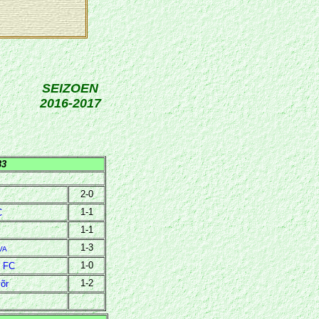
SEIZOEN
2016-2017
33
2-0
1-1
C
1-1
1-3
VA
1-0
n FC
1-2
õr