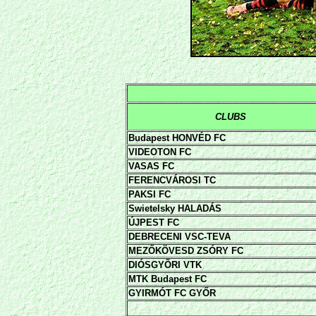
CLUBS
Budapest HONVÉD FC
VIDEOTON FC
VASAS FC
FERENCVÁROSI TC
PAKSI FC
Swietelsky HALADÁS
ÚJPEST FC
DEBRECENI
VSC-TEVA
MEZŐKÖVESD ZSÓRY FC
DIÓSGYÕRI VTK
MTK Budapest FC
GYIRMÓT FC GYŐR