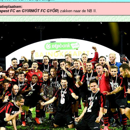
tieplaatsen:
apest FC en GYIRMÓT FC GYŐR
) zakken naar de NB II.