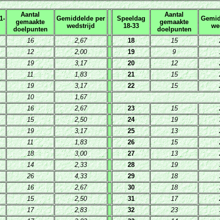
Aantal
Aantal
1-
Gemiddelde per
Speeldag
Gemid
gemaakte
gemaakte
wedstrijd
18-33
we
doelpunten
doelpunten
16
2,67
18
15
12
2,00
19
9
19
3,17
20
12
11
1,83
21
15
19
3,17
22
15
10
1,67
16
2,67
23
15
15
2,50
24
19
19
3,17
25
13
11
1,83
26
15
18
3,00
27
13
14
2,33
28
19
26
4,33
29
18
16
2,67
30
18
15
2,50
31
17
17
2,83
32
23