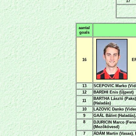
17
aantal
goals
16
EP
13
SCEPOVIC Marko (Vid
12
BARDHI Enis (Újpest)
BARTHA László (Paks)
11
(Haladás)
10
LAZOVIC Danko (Video
9
GAÁL Bálint (Haladás)
8
DJURICIN Marco (Feren
(Mezőkövesd)
7
ÁDÁM Martin (Vasas),