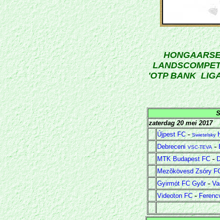
HONGAARS
LANDSCOMPET
'OTP BANK LIGA
S
zaterdag 20 mei 2017
-
Újpest FC
Swietelsky
-
Debreceni
VSC-TEVA
-
MTK Budapest FC
D
Mezõkövesd Zsóry F
-
Gyirmót FC Gyõr
Va
-
Videoton FC
Ferenc