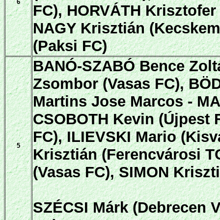
6
FC), HORVÁTH Krisztofer
NAGY Krisztián (Kecskem
(Paksi FC)
BANÓ-SZABÓ Bence Zoltá
Zsombor (Vasas FC), BÖD
Martins Jose Marcos - M
CSOBOTH Kevin (Újpest F
FC), ILIEVSKI Mario (Kis
5
Krisztián (Ferencváros
(Vasas FC), SIMON Kriszti
SZÉCSI Márk (Debrecen V