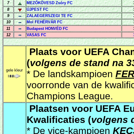
7
MEZŐKÖVESD Zsóry FC
8
ÚJPEST FC
9
ZALAEGERSZEGI
TE FC
10
Mol FEHÉRVÁR FC
11
Budapest HONVÉD FC
12
VASAS FC
Plaats voor UEFA Cham
(
volgens de stand na 3
gele kleur
* De landskampioen
FER
voorronde van de kwalifi
Champions League.
P
laatsen voor UEFA E
Kwalificaties (
volgens 
* De vice-kampioen
KEC