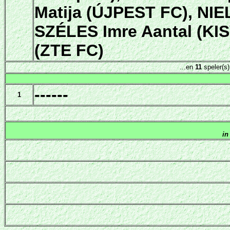
Matija (ÚJPEST FC), NI
SZÉLES Imre Aantal (
(ZTE FC)
...en
11
speler(s
------
1
in