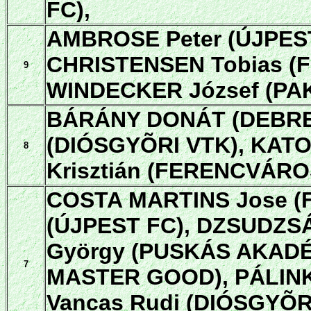
FC),
AMBROSE Peter (ÚJPEST
CHRISTENSEN Tobias (F
9
WINDECKER József (PAK
BÁRÁNY DONÁT (DEBREC
(DIÓSGYÕRI VTK), KATO
8
Krisztián (FERENCVÁROS
COSTA MARTINS Jose (
(ÚJPEST FC), DZSUDZS
György (PUSKÁS AKADÉ
7
MASTER GOOD), PÁLINK
Vancas Rudi (DIÓSGYÕR