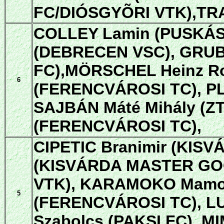
FC/DIÓSGYÕRI VTK),TR
COLLEY Lamin (PUSKÁS
(DEBRECEN VSC), GRU
FC),MÖRSCHEL Heinz Ro
6
(FERENCVÁROSI TC), P
SAJBÁN Máté Mihály (ZT
(FERENCVÁROSI TC),
CIPETIC Branimir (KIS
(KISVÁRDA MASTER GOO
VTK), KARAMOKO Mamo
5
(FERENCVÁROSI TC), LU
Szabolcs (PAKSI FC), M