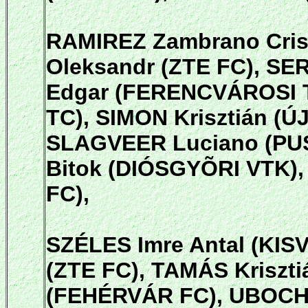
RAMIREZ Zambrano Cri
Oleksandr (ZTE FC), S
Edgar (FERENCVÁROSI T
TC), SIMON Krisztián (Ú
SLAGVEER Luciano (PU
Bitok (DIÓSGYÕRI VTK)
FC),
SZÉLES Imre Antal (KI
(ZTE FC), TAMÁS Kriszt
(FEHÉRVÁR FC), UBOCHI