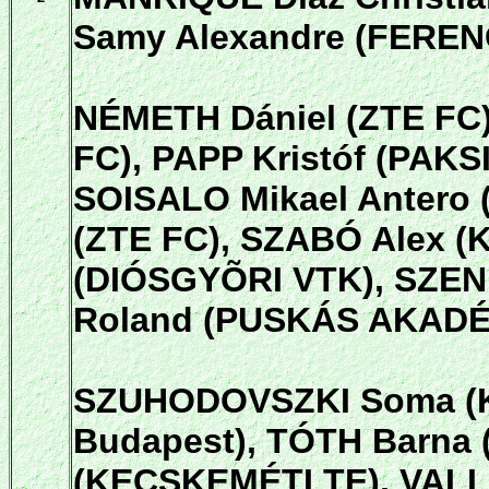
Samy Alexandre (FEREN
NÉMETH Dániel (ZTE FC
FC), PAPP Kristóf (PAK
SOISALO Mikael Antero
(ZTE FC), SZABÓ Alex 
(DIÓSGYÕRI VTK), SZE
Roland (PUSKÁS AKADÉ
SZUHODOVSZKI Soma (K
Budapest), TÓTH Barna
(KECSKEMÉTI TE), VALL