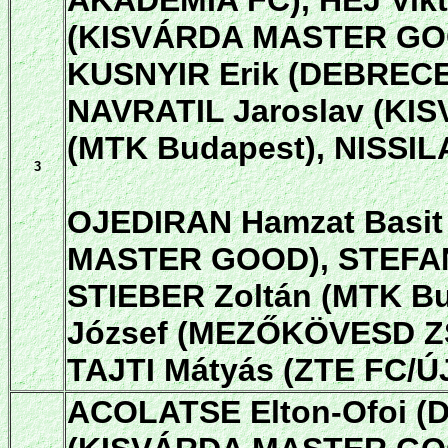
AKADÉMIA FC), HEJ Vikt
(KISVÁRDA MASTER GOO
KUSNYIR Erik (DEBRECE
NAVRATIL Jaroslav (K
(MTK Budapest),
NISSIL
3
OJEDIRAN Hamzat Basit
MASTER GOOD), STEFANE
STIEBER Zoltán (MTK Bu
József (MEZŐKÖVESD Z
TAJTI Mátyás (ZTE FC/Ú
ACOLATSE Elton-Ofoi (