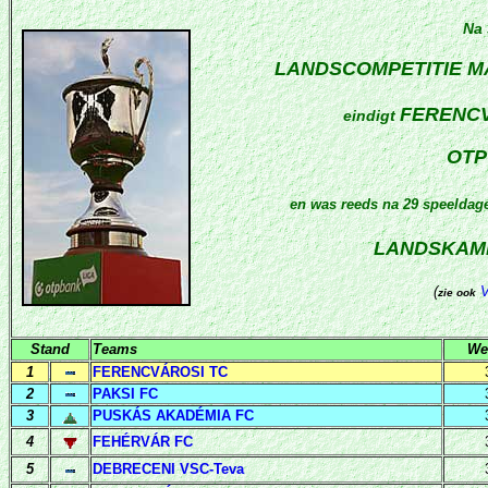
Na
LANDSCOMPETITIE
M
FERENC
eindigt
OTP
en was reeds na 29 speelda
LANDSKAMP
(
zie ook
Stand
Teams
We
1
FERENCVÁROSI TC
2
PAKSI FC
3
PUSKÁS AKADÉMIA FC
4
FEHÉRVÁR FC
5
DEBRECENI VSC-Teva