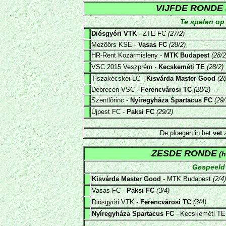
VIJFDE RONDE
Te spelen op 
Diósgyóri VTK
- ZTE FC
(27/2)
Mezõörs KSE -
Vasas FC
(28/2)
HR-Rent Kozármisleny -
MTK Budapest
(28/2
VSC 2015 Veszprém -
Kecskeméti TE
(28/2)
Tiszakécskei LC -
Kisvárda Master Good
(28
Debrecen VSC -
Ferencvárosi TC
(28/2)
Szentlõrinc -
Nyíregyháza Spartacus FC
(29/
Újpest FC -
Paksi FC
(29/2)
De ploegen in het
vet
z
ZESDE RONDE
(h
G
espeeld 
Kisvárda Master Good
- MTK Budapest
(
2/4
)
Vasas FC -
Paksi FC
(
3/4
)
Diósgyóri VTK -
Ferencvárosi TC
(
3/4
)
Nyíregyháza Spartacus FC
- Kecskeméti T