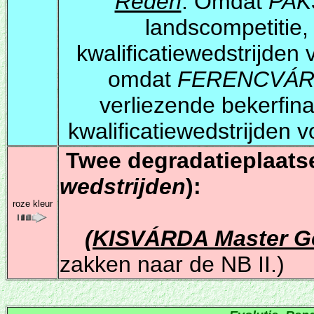
Reden
: Omdat
PAK
landscompetitie,
kwalificatiewedstrijde
omdat
FERENCVÁR
verliezende bekerfina
kwalificatiewedstrijden
Twee degradatieplaats
wedstrijden
):
roze kleur
(
KISVÁRDA Master 
zakken naar de NB II.)