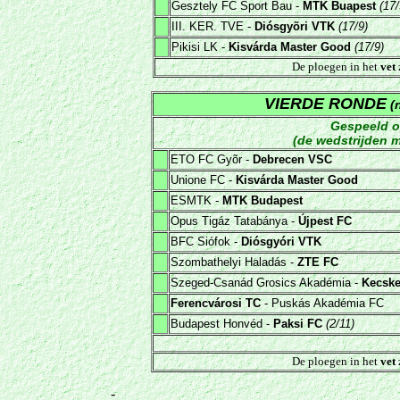
Gesztely FC Sport Bau -
MTK Buapest
(17/
III. KER. TVE -
Diósgyõri VTK
(17/9)
Pikisi LK -
Kisvárda Master Good
(17/9)
De ploegen in het
vet
VIERDE RONDE
(n
Gespeeld o
(de wedstrijden m
ETO FC Gyõr -
Debrecen VSC
Unione FC -
Kisvárda Master Good
ESMTK -
MTK Budapest
Opus Tigáz Tatabánya -
Újpest FC
BFC Siófok -
Diósgyóri VTK
Szombathelyi Haladás -
ZTE FC
Szeged-Csanád Grosics Akadémia -
Kecske
Ferencvárosi TC
- Puskás Akadémia FC
Budapest Honvéd -
Paksi FC
(2/11)
De ploegen in het
vet
-