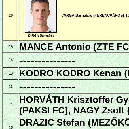
20
VARGA Barnabás (FERENCVÁROSI TC
VARGA Barnabás
MANCE Antonio (ZTE FC
15
---------------
14
KODRO KODRO Kenan (
13
---------------
12
HORVÁTH Krisztoffer G
11
(PAKSI FC), NAGY Zsol
DRAZIC Stefan (MEZŐKÖ
10