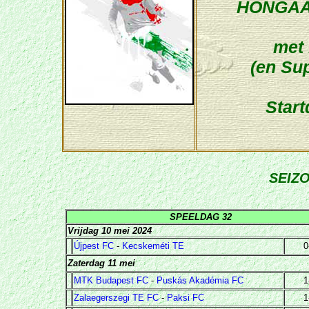
HONGAA
met
(en Sup
Start
SEIZ
SPEELDAG 32
Vrijdag 10 mei 2024
Újpest FC
-
Kecskeméti TE
0
Zaterdag 11 mei
MTK Budapest FC
-
Puskás Akadémia FC
1
Zalaegerszegi TE FC
-
Paksi FC
1