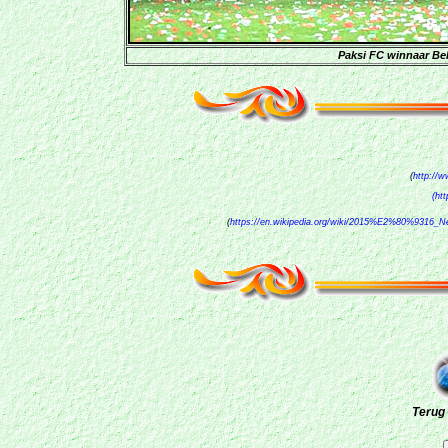
Paksi FC winnaar Be
(
http://
(ht
(
https://en.wikipedia.org/wiki/2015%E2%80%9316_
Terug