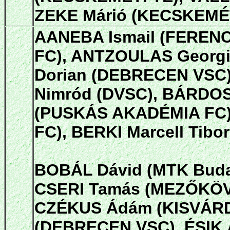
ZEKE Márió (KECSKEMÉT
AANEBA Ismail (FEREN
FC), ANTZOULAS Georgi
Dorian (DEBRECEN VSC)
Nimród (DVSC), BÁRDOS
(PUSKÁS AKADÉMIA FC)
FC), BERKI Marcell Tibo
BOBÁL Dávid (MTK Buda
CSERI Tamás (MEZŐKÖVE
CZÉKUS Ádám (KISVÁR
(DEBRECEN VSC), ÉSIK