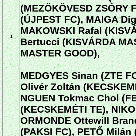
(MEZŐKÖVESD ZSÓRY FC
(ÚJPEST FC), MAIGA Di
MAKOWSKI Rafal (KISV
1
Bertucci (KISVÁRDA MA
MASTER GOOD),
MEDGYES Sinan (ZTE FC
Olivér Zoltán (KECSKEM
NGUEN Tokmac Chol (F
(KECSKEMÉTI TE), NIK
ORMONDE Ottewill Bran
(PAKSI FC), PETŐ Milán