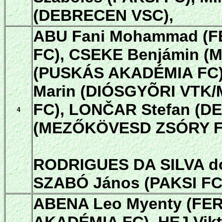
(DEBRECEN VSC),
ABU Fani Mohammad (F
FC), CSEKE Benjámin 
(PUSKÁS AKADÉMIA FC),
Marin (DIÓSGYÕRI VTK/
FC), LONČAR Stefan (
4
(MEZŐKÖVESD ZSÓRY FC
RODRIGUES DA SILVA dos
SZABÓ János (PAKSI FC
ABENA Leo Myenty (FE