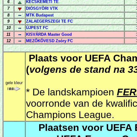
6
KECSKEMÉTI TE
7
DIÓSGYÕRI VTK
8
MTK Budapest
9
ZALAEGERSZEGI
TE FC
10
ÚJPEST FC
11
KISVÁRDA Master Good
12
MEZŐKÖVESD Zsóry FC
Plaats voor UEFA Cham
(
volgens de stand na 3
gele kleur
* De landskampioen
FER
voorronde van de kwalifi
Champions League.
P
laatsen voor UEFA 