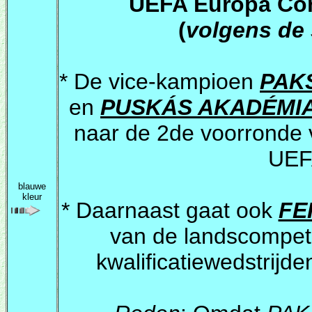
UEFA Europa Con
(
volgens de 
* De vice-kampioen
PAKS
en
PUSKÁS AKADÉMIA
naar de 2de voorronde v
UEF
blauwe
kleur
* Daarnaast gaat ook
FE
van de landscompeti
kwalificatiewedstrij