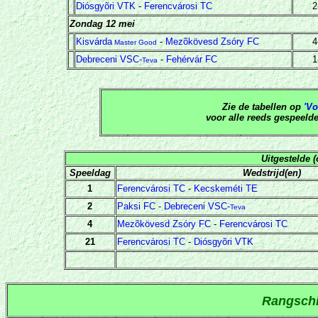
Diósgyõri VTK
-
Ferencvárosi TC
2
Zondag 12 mei
Kisvárda
-
Mezõkövesd Zsóry FC
4
Master Good
Debreceni VSC-
-
Fehérvár FC
1
Teva
Zie de tabellen op
'Vo
voor alle reeds gespeeld
Uitgestelde (
Speeldag
Wedstrijd(en)
1
Ferencvárosi TC
-
Kecskeméti TE
2
Paksi FC
-
Debreceni VSC-
Teva
4
Mezõkövesd Zsóry FC
-
Ferencvárosi TC
21
Ferencvárosi TC
-
Diósgyõri VTK
Rangsch