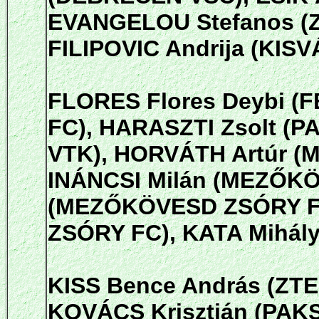
EVANGELOU Stefanos (Z
FILIPOVIC Andrija (KI
FLORES Flores Deybi (
FC), HARASZTI Zsolt (
VTK), HORVÁTH Artúr (M
INÁNCSI Milán (MEZŐKÖ
(MEZŐKÖVESD ZSÓRY FC
ZSÓRY FC), KATA Mihály
KISS Bence András (ZT
KOVÁCS Krisztián (PAKS