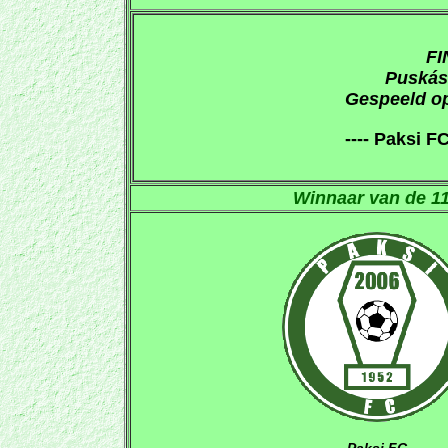
FI
Puskás
Gespeeld op
---- Paksi F
Winnaar van de 1