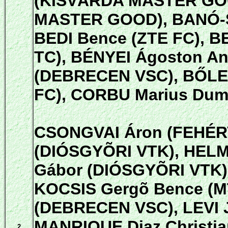
(KISVÁRDA MASTER GOO
MASTER GOOD), BANÓ-S
BEDI Bence (ZTE FC),
TC), BÉNYEI Ágoston A
(DEBRECEN VSC), BŐLE
FC), CORBU Marius Dum
CSONGVAI Áron (FEHÉRV
(DIÓSGYÕRI VTK), HELM
Gábor (DIÓSGYÕRI VTK)
KOCSIS Gergõ Bence (MT
(DEBRECEN VSC), LEVI 
MANRIQUE Diaz Christ
2