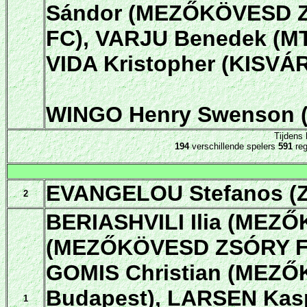
Sándor (MEZŐKÖVESD Z
FC), VARJU Benedek (M
VIDA Kristopher (KISV
WINGO Henry Swenson 
Tijdens
194
verschillende spelers
591
reg
EVANGELOU Stefanos (Z
2
BERIASHVILI Ilia (MEZ
(MEZŐKÖVESD ZSÓRY FC
GOMIS Christian (MEZŐ
Budapest), LARSEN Ka
1