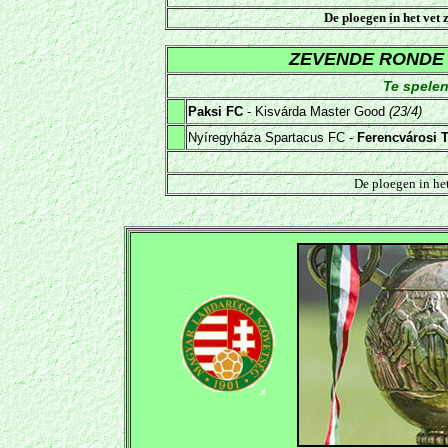
De ploegen in het
vet
z
ZEVENDE RONDE
Te spelen
Paksi FC
- Kisvárda Master Good
(
23/4
)
Nyíregyháza Spartacus FC -
Ferencvárosi 
De ploegen in he