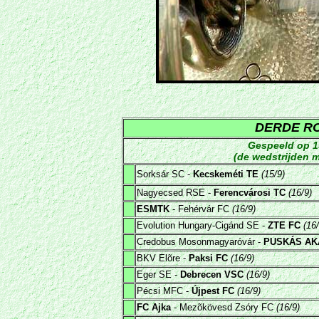
DERDE R
Gespeeld
op 1
(de wedstrijden m
Sorksár SC -
Kecskeméti TE
(15/9)
Nagyecsed RSE -
Ferencvárosi TC
(16/9)
ESMTK
- Fehérvár FC
(16/9)
Evolution Hungary-Cigánd SE -
ZTE FC
(16/
Credobus Mosonmagyaróvár -
PUSKÁS AK
BKV Elõre -
Paksi FC
(16/9)
Eger SE -
Debrecen VSC
(16/9)
Pécsi MFC -
Újpest FC
(16/9)
FC Ajka
- Mezõkövesd Zsóry FC
(16/9)