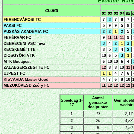
Evolutie Ran
CLUBS
01
02
03
04
05
FERENCVÁROSI TC
7
3
7
9
7
PAKSI FC
5
9
9
5
8
PUSKÁS AKADÉMIA FC
2
2
1
2
5
FEHÉRVÁR FC
9
11
11
11
9
DEBRECENI VSC-Teva
3
4
2
1
3
KECSKEMÉTI TE
8
5
3
4
2
DIÓSGYÕRI VTK
10
6
5
3
1
MTK Budapest
6
10
10
6
4
ZALAEGERSZEGI TE FC
12
8
8
10
11
ÚJPEST FC
1
1
4
7
6
KISVÁRDA Master Good
4
7
6
8
10
MEZŐKÖVESD Zsóry FC
11
12
12
12
12
Aantal
Speeldag 1-
Gemiddeld
gemaakte
17
wedstri
doelpunten
1
13
2,17
2
29
4,83
3
9
1,50