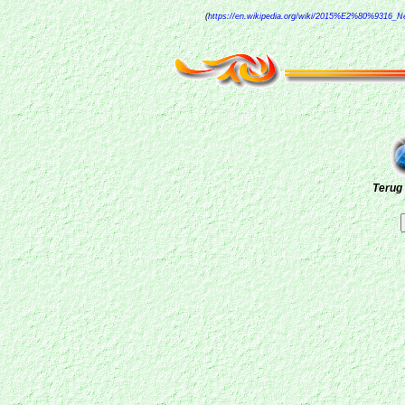
(
https://en.wikipedia.org/wiki/2015%E2%80%9316_
Terug