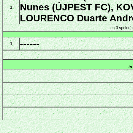
Nunes (ÚJPEST FC), KO
1
LOURENCO Duarte André
...en 0 speler
------
1
in