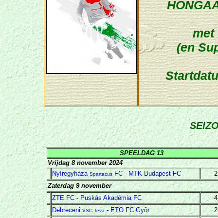
HONGAA
met
(en Sup
Startdatu
SEIZ
SPEELDAG 13
Vrijdag 8 november 2024
Nyíregyháza
FC
-
MTK Budapest FC
2
Spartacus
Zaterdag 9 november
ZTE FC
-
Puskás Akadémia FC
4
Debreceni
-
ETO FC Gyõr
2
VSC-Teva