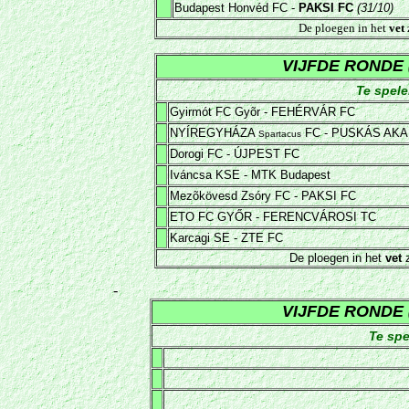
Budapest Honvéd FC -
PAKSI FC
(31/10)
De ploegen in het
vet
VIJFDE RONDE
Te spel
Gyirmót FC Gyõr - FEHÉRVÁR FC
NYÍREGYHÁZA
FC - PUSKÁS AKA
Spartacus
Dorogi FC - ÚJPEST FC
Iváncsa KSE - MTK Budapest
Mezõkövesd Zsóry FC - PAKSI FC
ETO FC GYŐR - FERENCVÁROSI TC
Karcagi SE - ZTE FC
De ploegen in het
vet
z
-
VIJFDE RONDE
Te sp