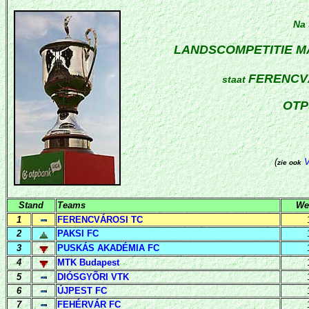
Na
LANDSCOMPETITIE
M
FERENCV
staat
OTP
(
zie ook
Stand
Teams
We
1
FERENCVÁROSI TC
2
PAKSI FC
3
PUSKÁS AKADÉMIA FC
4
MTK Budapest
5
DIÓSGYÕRI VTK
6
ÚJPEST FC
7
FEHÉRVÁR FC