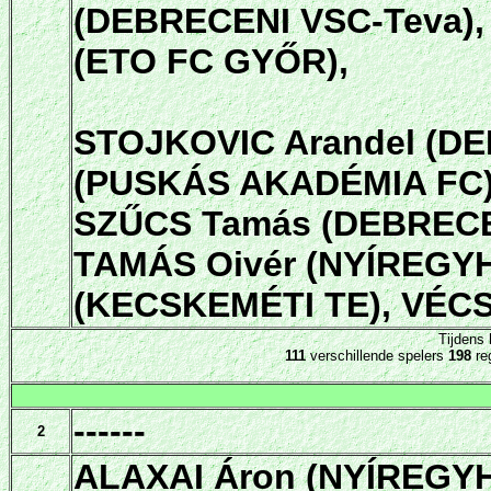
(DEBRECENI VSC-Teva), 
(ETO FC GYŐR),
STOJKOVIC Arandel (DE
(PUSKÁS AKADÉMIA FC)
SZŰCS Tamás (DEBRECEN
TAMÁS Oivér (NYÍREGYH
(KECSKEMÉTI TE), VÉCSE
Tijdens
111
verschillende spelers
198
re
------
2
ALAXAI Áron (NYÍREGYH