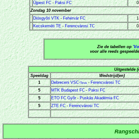
Újpest FC
-
Paksi FC
0
Zondag 10 november
Diósgyõri VTK
-
Fehérvár FC
1
Kecskeméti TE
-
Ferencvárosi TC
0
Zie de tabellen op
'Vo
voor alle reeds gespeeld
Uitgestelde (
Speeldag
Wedstrijd(en)
1
Debreceni VSC-
-
Ferencvárosi TC
Teva
5
MTK Budapest FC
-
Paksi FC
5
ETO FC Gyõr
-
Puskás Akadémia FC
5
ZTE FC
-
Ferencvárosi TC
Rangsch