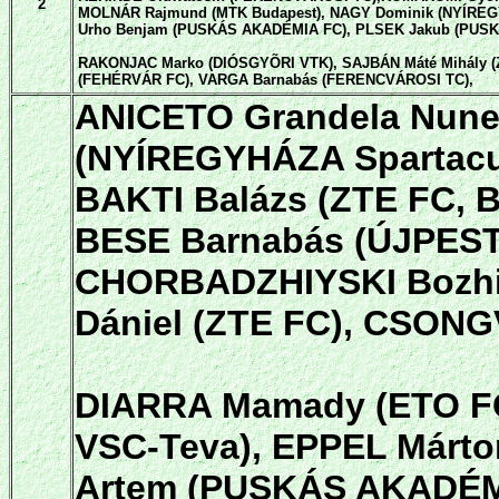
2
MOLNÁR Rajmund (MTK Budapest), NAGY Dominik (NYÍREG
Urho Benjam (PUSKÁS AKADÉMIA FC), PLSEK Jakub (PUS
RAKONJAC Marko (DIÓSGYÕRI VTK), SAJBÁN Máté Mihály (
(FEHÉRVÁR FC), VARGA Barnabás (FERENCVÁROSI TC),
ANICETO Grandela Nune
(NYÍREGYHÁZA Spartacu
BAKTI Balázs (ZTE FC, 
BESE Barnabás (ÚJPEST
CHORBADZHIYSKI Bozhi
Dániel (ZTE FC), CSONG
DIARRA Mamady (ETO F
VSC-Teva), EPPEL Márt
Artem (PUSKÁS AKADÉM