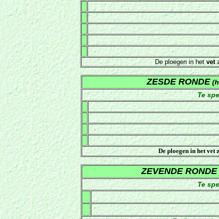
De ploegen in het
vet
z
ZESDE RONDE
(h
Te sp
De ploegen in het
vet
z
ZEVENDE RONDE
Te sp