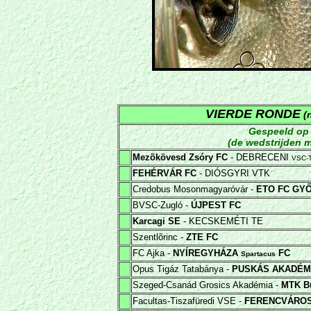
VIERDE RONDE
(n
Gespeeld o
(de wedstrijden m
Mezõkövesd Zsóry FC
- DEBRECENI
VSC-
FEHÉRVÁR FC
- DIÓSGYRI VTK
Credobus Mosonmagyaróvár -
ETO FC GY
BVSC-Zugló -
ÚJPEST FC
Karcagi SE
- KECSKEMÉTI TE
Szentlõrinc -
ZTE FC
FC Ajka -
NYÍREGYHÁZA
FC
Spartacus
Opus Tigáz Tatabánya -
PUSKÁS AKADÉM
Szeged-Csanád Grosics Akadémia -
MTK B
Facultas-Tiszafüredi VSE -
FERENCVÁROS