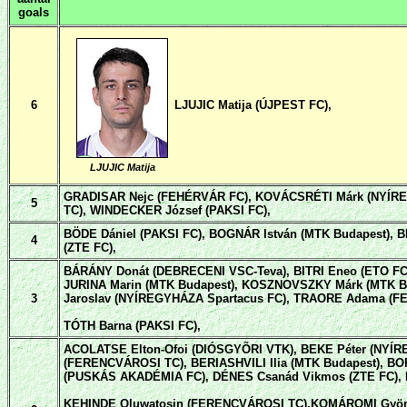
goals
6
LJUJIC Matija (ÚJPEST FC),
LJUJIC Matija
GRADISAR Nejc (FEHÉRVÁR FC),
KOVÁCSRÉTI Márk (NYÍRE
5
TC), WINDECKER József (PAKSI FC),
BÖDE Dániel (PAKSI FC), BOGNÁR István (MTK Budapest),
B
4
(ZTE FC),
BÁRÁNY Donát (DEBRECENI VSC-Teva), BITRI Eneo (ETO F
JURINA Marin (MTK Budapest), KOSZNOVSZKY Márk (MTK Bu
3
Jaroslav (NYÍREGYHÁZA Spartacus FC), TRAORE Adama (F
TÓTH Barna (PAKSI FC),
ACOLATSE Elton-Ofoi (DIÓSGYÕRI VTK), BEKE Péter (NYÍR
(FERENCVÁROSI TC),
BERIASHVILI Ilia (MTK Budapest),
BOR
(PUSKÁS AKADÉMIA FC), DÉNES Csanád Vikmos (ZTE FC),
KEHINDE Oluwatosin (FERENCVÁROSI TC),KOMÁROMI Györg