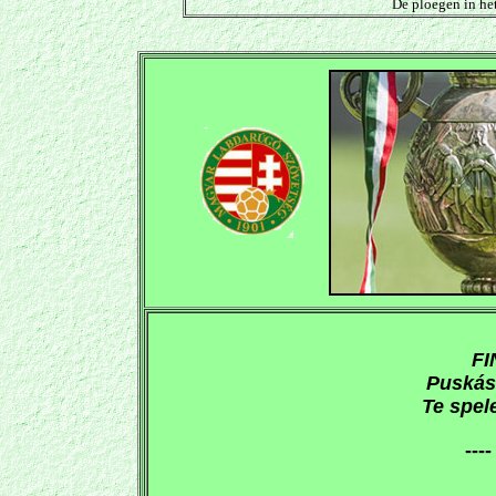
De ploegen in he
FI
Puskás
Te spel
---