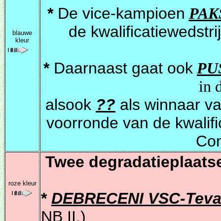
*
De vice-kampioen
PAK
de kwalificatiewedst
blauwe
kleur
*
Daarnaast gaat ook
PU
in 
alsook
??
als winnaar va
voorronde van de kwalif
Con
Twee degradatieplaats
roze kleur
*
DEBRECENI VSC-Tev
NB II.)