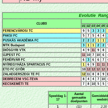
Evolutie Ran
CLUBS
01
02
03
04
05
FERENCVÁROSI TC
9
5
3
3
3
PAKSI FC
5
7
5
4
4
PUSKÁS AKADÉMIA FC
2
2
2
1
1
MTK Budapest
3
1
1
2
2
DIÓSGYRI VTK
4
9
11
9
8
ÚJPEST FC
11
10
7
10
6
FEHÉRVÁR FC
6
3
6
6
7
NYÍREGYHÁZA SPARTACUS FC
1
6
9
11
11
ETO FC GYŐR
10
12
12
12
12
ZALAEGERSZEGI TE FC
12
11
8
8
9
DEBRECENI VSC-TEVA
8
4
4
7
10
KECSKEMÉTI TE
7
8
10
5
5
Aantal
Speeldag 1-
Gemiddeld
gemaakte
17
wedstri
doelpunten
1
(11)
2,20