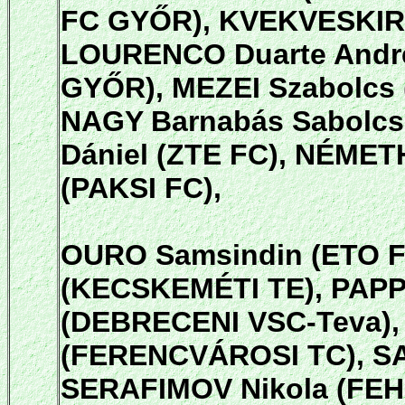
FC GYŐR), KVEKVESKIRI
LOURENCO Duarte André
GYŐR), MEZEI Szabolcs 
NAGY Barnabás Sabolcs
Dániel (ZTE FC), NÉMETH
(PAKSI FC),
OURO Samsindin (ETO F
(KECSKEMÉTI TE), PAPP 
(DEBRECENI VSC-Teva),
(FERENCVÁROSI TC), SA
SERAFIMOV Nikola (FEH