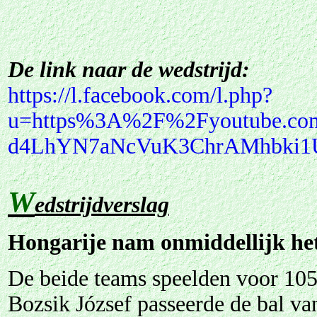
De link naar de wedstrijd:
https://l.facebook.com/l.php?
u=https%3A%2F%2Fyoutube.c
d4LhYN7aNcVuK3ChrAMhbki1U
W
edstrijdverslag
Hongarije nam onmiddellijk het
De beide teams speelden voor 105
Bozsik József passeerde de bal va