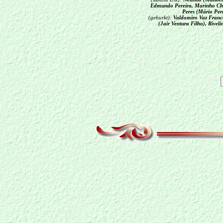
Edmundo Pereira, Marinho Ch
Peres (Mário Pere
(gehurkt):
Valdomiro Vaz Franco
(Jair Ventura Filho), Rivel