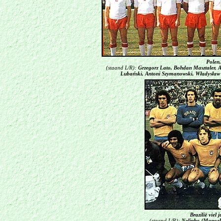
Polen
(staand L/R):
Grzegorz Lato, Bohdan Masztaler, 
Lubański, Antoni Szymanowski, Władysław
Brazilië viel 
(staand L/R):
Nelinho (Manoel 