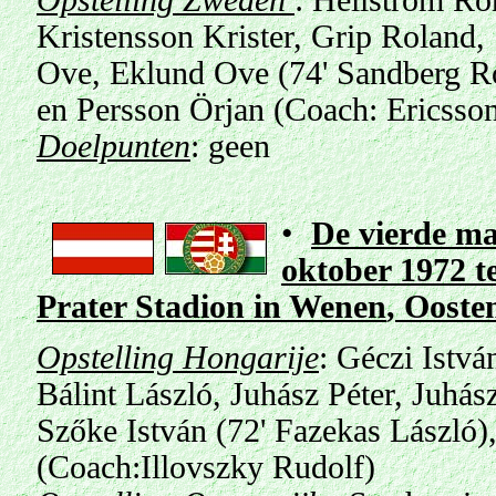
Opstelling Zweden
: Hellström Ro
Kristensson Krister, Grip Roland
Ove, Eklund Ove (74' Sandberg Ro
en Persson Örjan (Coach: Ericsso
Doelpunten
: geen
•
De vierde ma
oktober 1972 te
Prater Stadion
in
Wenen
, Ooste
Opstelling Hongarije
: Géczi Istvá
Bálint László, Juhász Péter, Juhás
Szőke István (72' Fazekas László
(Coach:Illovszky Rudolf)