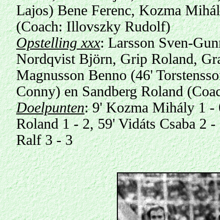
Lajos) Bene Ferenc, Kozma Mihál
(Coach: Illovszky Rudolf)
Opstelling xxx
:
Larsson Sven-Gunna
Nordqvist Björn, Grip Roland, Gr
Magnusson Benno (46' Torstensso
Conny) en Sandberg Roland
(Coac
Doelpunten
:
9' Kozma Mihály 1 - 0
Roland 1 - 2, 59' Vidáts Csaba 2 -
Ralf 3 - 3