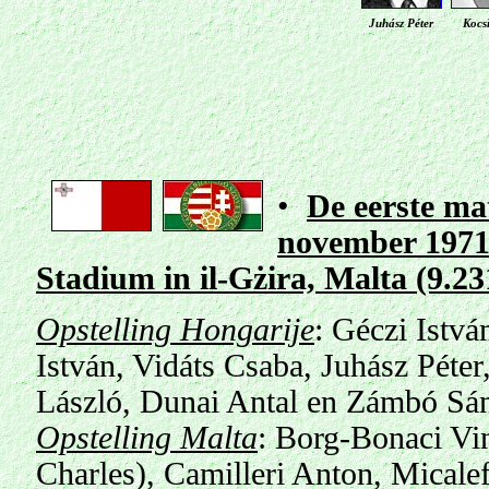
Juhász Péter
Kocsi
•
De eerste ma
november 1971 
Stadium in il-Gżira, Malta
(9.23
Opstelling Hongarije
:
Géczi Istvá
István, Vidáts Csaba, Juhász Péte
László, Dunai Antal en Zámbó S
Opstelling Malta
: Borg-Bonaci Vin
Charles), Camilleri Anton, Mical