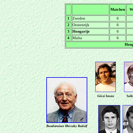
.
.
Matchen
W
1
Zweden
6
2
Oostenrijk
6
3
Hongarije
6
4
Malta
6
Hong
Géczi István
Szők
Bondstrainer
Illovszky Rudolf