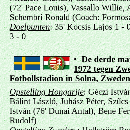
(72' Pace Louis), Vassallo Willie
Schembri Ronald (Coach: Formos
Doelpunten
: 35' Kocsis Lajos 1 - 
3 - 0
•
De derde mat
1972 tegen Zwe
Fotbollstadion
in
Solna, Zweden
Opstelling Hongarije
: Géczi Istvá
Bálint László, Juhász Péter, Szűc
István (76' Dunai Antal), Bene F
Rudolf)