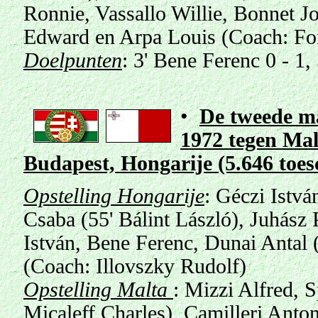
Ronnie, Vassallo Willie, Bonnet J
Edward en Arpa Louis (Coach: Fo
Doelpunten
: 3' Bene Ferenc 0 - 1,
•
De tweede ma
1972 tegen Mal
Budapest, Hongarije
(5.646 toe
Opstelling Hongarije
: Géczi Istvá
Csaba (55' Bálint László), Juhász 
István, Bene Ferenc, Dunai Antal
(Coach: Illovszky Rudolf)
Opstelling Malta
: Mizzi Alfred, S
Micaleff Charles), Camilleri Anto