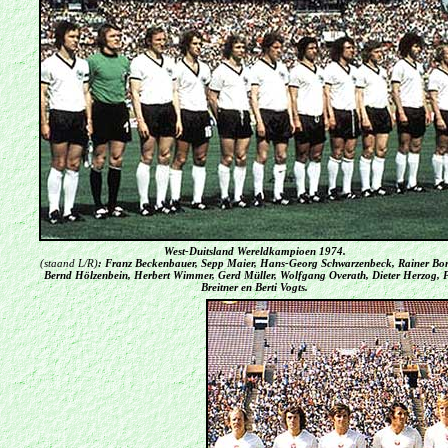
West-Duitsland Were
ldkampioen 1974
.
(staand L/R)
:
Franz Beckenbauer, Sepp Maier, Hans-Georg Schwarzenbeck, Rainer Bo
Bernd Hölzenbein, Herbert Wimmer, Gerd Müller, Wolfgang Overath, Dieter Herzog, 
Breitner en Berti Vogts.