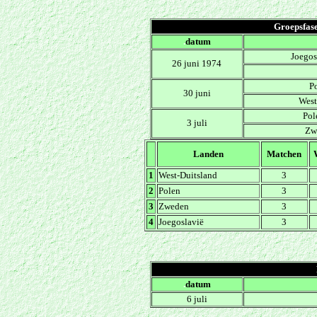
Groepsfase
.
datum
Joegos
26 juni 1974
P
30 juni
West
Pol
3 juli
Zw
Landen
Matchen
1
West-Duitsland
3
2
Polen
3
3
Zweden
3
4
Joegoslavië
3
.
datum
6 juli