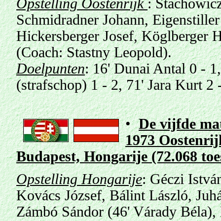
Opstelling Oostenrijk
: Stachowic
Schmidradner Johann, Eigenstiller
Hickersberger Josef, Köglberger H
(Coach: Stastny Leopold).
Doelpunten
: 16' Dunai Antal 0 - 1
(strafschop) 1 - 2, 71' Jara Kurt 2 
•
De vijfde mat
1973 Oostenrij
Budapest, Hongarije (72.068 to
Opstelling Hongarije
: Géczi Istvá
Kovács József, Bálint László, Juhá
Zámbó Sándor (46' Várady Béla), 