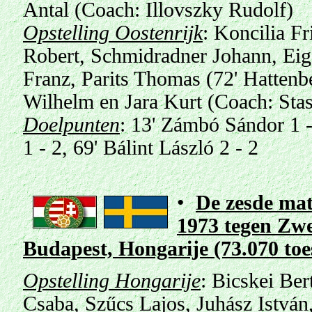
Antal (Coach: Illovszky Rudolf)
Opstelling Oostenrijk
: Koncilia F
Robert, Schmidradner Johann, Eige
Franz, Parits Thomas (72' Hattenb
Wilhelm en Jara Kurt (Coach: Sta
Doelpunten
:
13' Zámbó Sándor 1 - 
1 - 2, 69' Bálint László 2 - 2
•
De zesde mat
1973 tegen Zwe
Budapest, Hongarije (73.070 to
Opstelling Hongarije
:
Bicskei Ber
Csaba, Szűcs Lajos, Juhász István