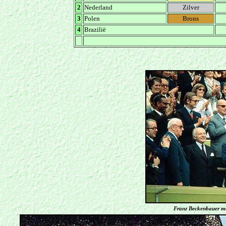
2
Nederland
Zilver
3
Polen
Brons
4
Brazilië
Franz Beckenbauer m