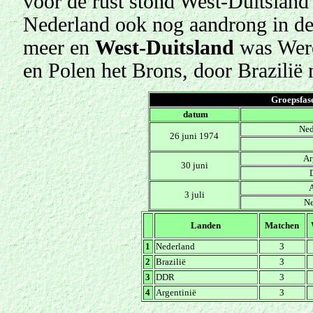
voor de rust stond West-Duitsland
Nederland ook nog aandrong in de 
meer en
West-Duitsland
was Were
en Polen het Brons, door Brazilië m
Groepsfase
.
datum
Ned
26 juni 1974
Ar
30 juni
A
3 juli
Ne
Landen
Matchen
1
Nederland
3
2
Brazilië
3
3
DDR
3
4
Argentinië
3