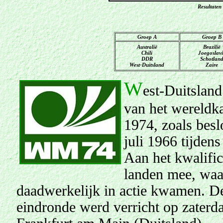
Resultaten
Groep A
Groep B
Australië
Brazilië
Chili
Joegoslavi
DDR
Schotlan
West-Duitsland
Zaire
W
est-Duitsland
van het wereldk
1974, zoals bes
juli 1966 tijden
Aan het kwalific
landen mee, waa
daadwerkelijk in actie kwamen. D
eindronde werd verricht op zaterda