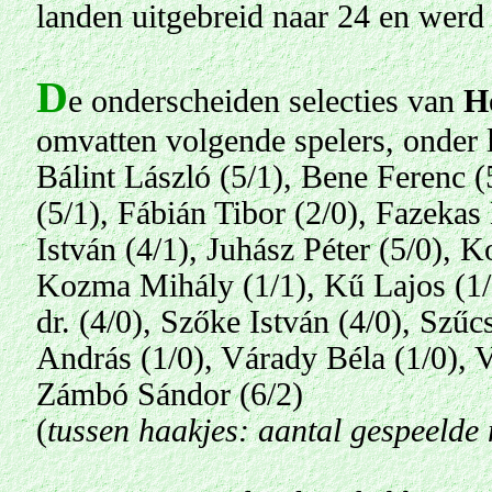
landen uitgebreid naar 24 en werd
D
e onderscheiden selecties van
H
omvatten volgende spelers, onder l
Bálint László (5/1), Bene Ferenc (
(5/1),
Fábián Tibor (2/0), Fazekas
István (4/1),
Juhász Péter (5/0),
Ko
Kozma Mihály (1/1), Kű Lajos (1/
dr. (4/0), Szőke István (4/0), Szűc
András (1/0), Várady Béla (1/0), V
Zámbó Sándor (6/2)
(
tussen haakjes: aantal gespeelde