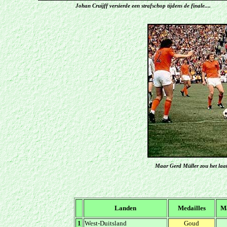
Johan Cruijff versierde een strafschop tijdens de finale...
.
Maar Gerd Müller zou het laa
Landen
Medailles
M
1
West-Duitsland
Goud