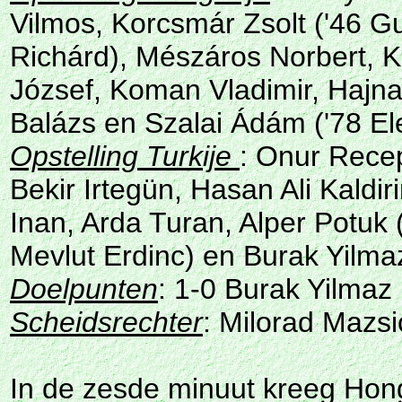
Vilmos, Korcsmár Zsolt ('46 G
Richárd), Mészáros Norbert, 
József, Koman Vladimir, Hajn
Balázs en Szalai Ádám ('78 El
Opstelling Turkije
: Onur Rece
Bekir Irtegün, Hasan Ali Kaldir
Inan, Arda Turan, Alper Potuk (
Mevlut Erdinc) en Burak Yilmaz
Doelpunten
: 1-0 Burak Yilmaz 
Scheidsrechter
: Milorad Mazsi
In de zesde minuut kreeg Hong