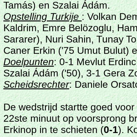
Tamás) en Szalai Ádám.
Opstelling Turkije
: Volkan De
Kaldrim, Emre Belözoglu, Hami
Sararer), Nuri Sahin, Tunay To
Caner Erkin ('75 Umut Bulut) 
Doelpunten
: 0-1 Mevlut Erdinc
Szalai Ádám ('50), 3-1 Gera Zo
Scheidsrechter
: Daniele Orsato
De wedstrijd startte goed voor
22ste minuut op voorsprong b
Erkinop in te schieten (
0-1
). K