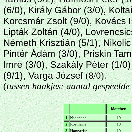
(6/0), Király Gábor (3/0), Kolt
Korcsmár Zsolt (9/0), Kovács I
Lipták Zoltán (4/0), Lovrencsi
Németh Krisztián (5/1), Nikoli
Pintér Ádám (3/0), Priskin Tamá
Imre (3/0), Szakály Péter (1/0
(9/1), Varga József
(8/0).
(
tussen haakjes: aantal gespeeld
.
.
Matchen
1
Nederland
10
2
Roemenië
10
3
Hongarije
10