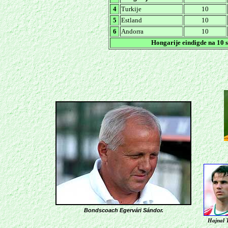
4
Turkije
10
5
Estland
10
6
Andorra
10
Hongarije eindigde na 10 s
Bondscoach Egervári Sándor.
Hajnal 