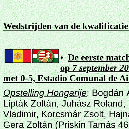
Wedstrijden van de kwalificati
•
De eerste match
op
7 september 2
met 0-5,
Estadio Comunal de Aix
Opstelling Hongarije
:
Bogdán 
Lipták Zoltán, Juhász Roland,
Vladimir, Korcsmár Zsolt, Hajn
Gera Zoltán (Priskin Tamás 46