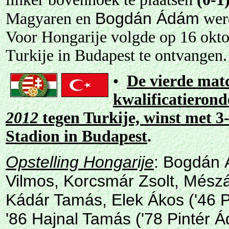
Bogdán Ádám
Magyaren en
werd
Voor Hongarije volgde op 16 okto
Turkije in Budapest te ontvangen.
•
De vierde matc
kwalificatierond
2012
tegen Turkije, winst met 3
Stadion in Budapest
.
Opstelling Hongarije
:
Bogdán 
Vilmos, Korcsmár Zsolt, Mészá
Kádár Tamás, Elek Ákos ('46 P
'86 Hajnal Tamás ('78 Pintér Á