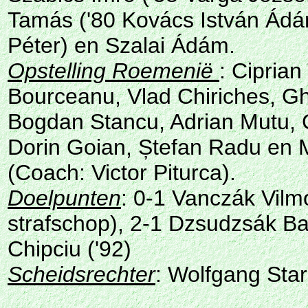
Tamás ('80 Kovács István Ádá
Péter) en Szalai Ádám.
Opstelling Roemenië
: Cipria
Bourceanu, Vlad Chiriches, G
Bogdan Stancu, Adrian Mutu, G
Dorin Goian, Ștefan Radu en Mi
(Coach: Victor Piturca).
Doelpunten
: 0-1 Vanczák Vilmo
strafschop), 2-1 Dzsudzsák Bal
Chipciu ('92)
Scheidsrechter
: Wolfgang Star