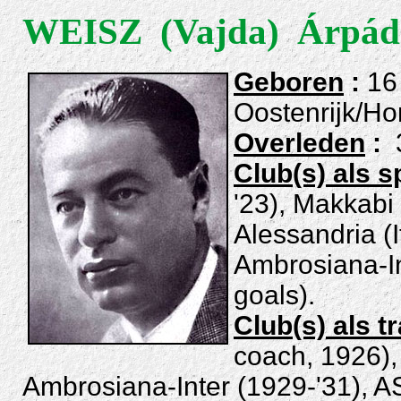
WEISZ (Vajda) Árpád
Gebor
en
:
16 
Oostenrijk/Ho
Overleden
:
Club(s)
als s
'23), Makkabi
Alessandria (I
Ambrosiana-Int
goals).
Club(s)
als
t
coach
, 1926),
Ambrosiana-Inter (1929-'31), AS