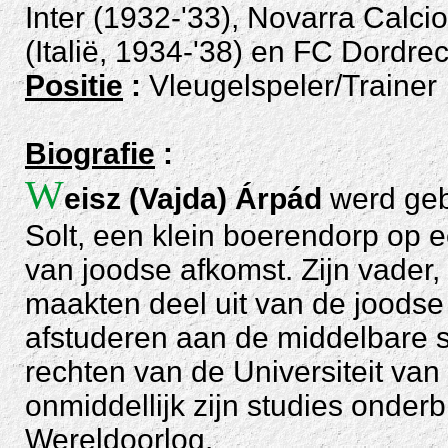
Inter (1932-'33), Novarra Calci
(Italië, 1934-'38) en FC Dordrec
Positie
:
Vleugelspeler/Trainer
Biografie
:
W
eisz (Vajda) Árpád
werd geb
Solt, een klein boerendorp op 
van joodse afkomst. Zijn vader,
maakten deel uit van de joods
afstuderen aan de middelbare sc
rechten van de Universiteit va
onmiddellijk zijn studies onder
Wereldoorlog.