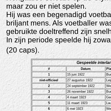
maar zou er niet spelen.
Hij was een begenadigd voetball
briljant mens. Als voetballer w
gebruikte doeltreffend zijn snelh
In zijn periode speelde hij zow
(20 caps).
Gespeelde interla
#
Datum
Pla
1
15 juni 1922
Bu
niet-officieel
27 augustus 1922
Lei
2
24 september 1922
We
3
26 november 1922
Bu
4
4 maart 1923
Ge
5
11 maart 1923
La
6
6 mei 1923
We