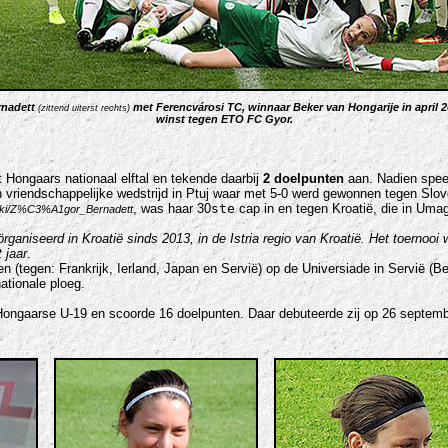
rnadett
met Ferencvárosi TC, winnaar Beker van Hongarije in april 2
(zittend uiterst rechts)
winst tegen ETO FC Gyor.
 Hongaars nationaal elftal en tekende daarbij
2 doelpunten
aan. Nadien speel
en vriendschappelijke wedstrijd in Ptuj waar met 5-0 werd gewonnen tegen Slov
, was haar 30
ste
cap in en tegen Kroatië, die in Umag
/wiki/Z%C3%A1gor_Bernadett
eörganiseerd in Kroatië sinds 2013, in de Istria regio van Kroatië. Het toernoo
 jaar
.
en (tegen: Frankrijk, Ierland, Japan en Servië) op de Universiade in Servië 
ationale ploeg.
Hongaarse U-19 en scoorde 16 doelpunten. Daar debuteerde zij op 26 septemb