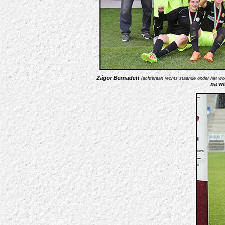
Zágor Bernadett
(achteraan rechts staande onder het wo
na wi