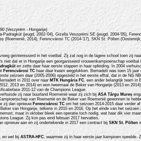
90 (Veszprém - Hongarije)
a-Padragkút (jeugd, 2002-'04), Gizella Veszprémi SE (jeugd, 2004-'05), Fere
eș (Roemenië, 2014), Ferencvárosi TC (2014-'17), SKN St. Pölten (Oostenrijk,
roeg geïnteresserd in het voetbal. Zij zat nog in de lagere school toen zij naa
lfs niet dat er in Hongarije een georganiseerd vrouwenkampioenschap voetbal b
adragkút
en zette daar haar eerste stappen in haar opleiding. In 2004 verhuis
ot
Ferencvárosi TC
haar daar kwam wegplukken. Bernadett was toen 15 jaar ou
eerste seizoen daar (2005-2006) opgesteld in het eerste elftal, dat in de Női
ernadett in 2011 over naar
MTK Hungária FC
, een ander belangrijk team in
2012, 2013 en 2014) en won tweemaal de Beker van Hongarije (2013 en 2014)
alificatiefase 2011-12 van de Champions League.
erhuisde zij naar buurland Roemenië waar zij zich bij
ASA Târgu Mureș
enga
t Kampioenschap van Roemenië en de Beker van Roemenië gewonnen te hebb
de zij dan opnieuw
Ferencvárosi TC
om het seizoen 2014-2015 daar verder af
eker van Hongarije, telkens in 2015 en 2016. Op het einde van het seizoen 20
omerrust, maar in oktober bleek een operatie toch nodig, wat haar dik vier m
ions League. Zij kon pas eind februari 2017 hervatten.
an opnieuw aan en zij ondertekende in 2017 een contract bij
SKN St. Pölten
i
 en wel bij
ASTRA-HFC
, waarmee zij in haar eerste jaar kampioen speelde. Z