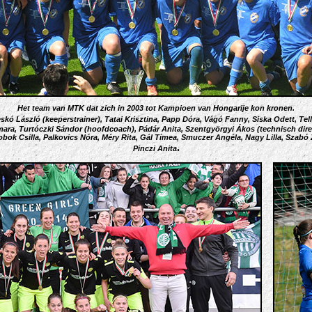
Het team van MTK dat zich in 2003 tot Kampioen van Hongarije kon kronen.
eskó László (keeperstrainer), Tatai Krisztina, Papp Dóra, Vágó Fanny, Siska Odett, Tel
mara, Turtóczki Sándor (hoofdcoach), Pádár Anita, Szentgyörgyi Ákos (technisch dir
Bobok Csilla, Palkovics Nóra, Méry Rita, Gál Tímea, Smuczer Angéla, Nagy Lilla, Szab
.
Pinczi Anita