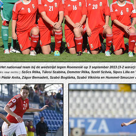
Het nationaal team bij de wedstrijd tegen Roemenië op 3 september 2013 (3-2 winst):
Szőcs Réka, Tálosi Szabina, Demeter Réka, Szeitl Szilvia, Sipos Lilla en
nks naar rechts:)
Pádár Anita,
Zágor Bernadett, Szabó Boglárka, Szabó Viktória en Hummel-Smuczer 
)