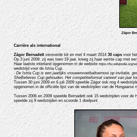
Zágor Be
Carrière als international
Zágor Bernadett
veroverde tot en met 4 maart 2014
30 caps
voor het
Op 3 juni 2009, zij was toen 19 jaar, kreeg zij haar eerste cap met e
Haar laatste interland opgenomen in de website
https://hu.wikipedia.org
wedstrijd voor de Istria Cup.
- De Istria Cup is een jaarlijks vrouwenvoetbaltoernooi op invitatie, g
SheBelieves Cup gehouden. Het competitieformat varieert van jaar tot
Tussen 30 juni 2009 en 6 juli 2009 speelde Zágor ook nog 4 wedstrijd
opgenomen in de officiële lijst van de wedstrijden van de Hongaarse n
Tussen 2006 en 2009 speelde Bernadett ook 15 wedstrijden voor de 
speelde zij 9 wedstrijden en scoorde 1 doelpunt.