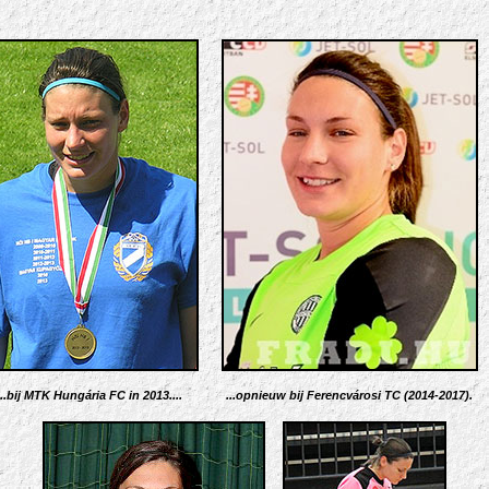
...bij MTK Hungária FC in 2013....
...opnieuw bij Ferencvárosi TC (2014-2017).