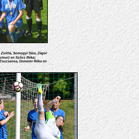
l Zsófia, Somogyi Sára, Zágor
ecteur) en Szőcs Réka
;
ó Zsuzsanna, Demeter Réka en