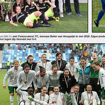
met Ferencvárosi TC, winnaar Beker van Hongarije in mei 2016
Zágor probe
ord GIRL'S:)
nst tegen Bp Honvéd met 5-0.