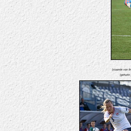
(staande van li
(gehurkt: