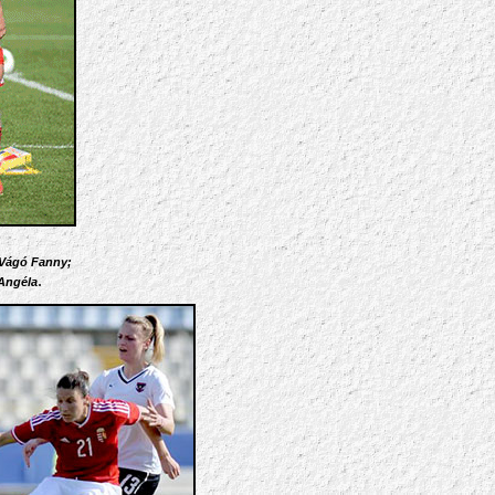
Vágó Fanny;
.
Angéla