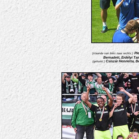
Pl
(staande van links naar rechts:)
Bernadett, Erdélyi Ta
Csiszár Henrietta, 
(gehurkt:)