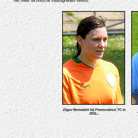
het meer technische vaardigheden vereist.
Zágor Bernadett bij Ferencvárosi TC in
2011...