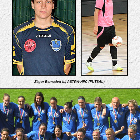
Zágor Bernadett bij ASTRA-HFC (FUTSAL).