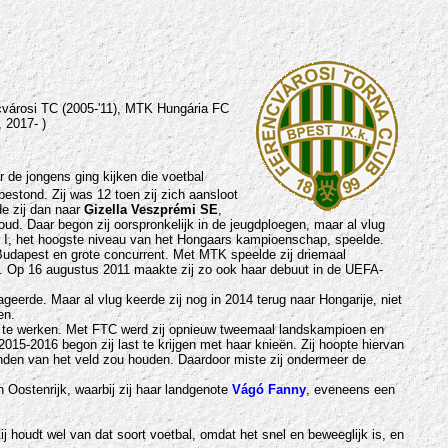
ncvárosi TC (2005-'11), MTK Hungária FC
 2017- )
r de jongens ging kijken die voetbal
estond. Zij was 12 toen zij zich aansloot
de zij dan naar
Gizella Veszprémi SE
,
d. Daar begon zij oorspronkelijk in de jeugdploegen, maar al vlug
 NB I, het hoogste niveau van het Hongaars kampioenschap, speelde.
 Budapest en grote concurrent. Met MTK speelde zij driemaal
. Op 16 augustus 2011 maakte zij zo ook haar debuut in de UEFA-
geerde. Maar al vlug keerde zij nog in 2014 terug naar Hongarije, niet
en.
 te werken. Met FTC werd zij opnieuw tweemaal landskampioen en
15-2016 begon zij last te krijgen met haar knieën. Zij hoopte hiervan
aanden van het veld zou houden. Daardoor miste zij ondermeer de
n Oostenrijk, waarbij zij haar landgenote
Vágó Fanny
, eveneens een
ij houdt wel van dat soort voetbal, omdat het snel en beweeglijk is, en