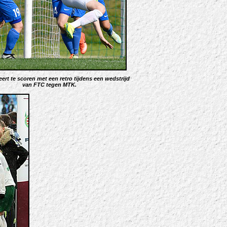
ert te scoren met een retro tijdens een wedstrijd
van FTC tegen MTK.