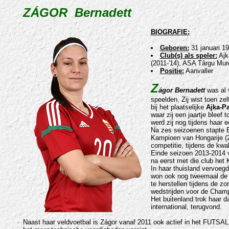
ZÁGOR Bernadett
BIOGRAFIE:
Geboren:
31 januari 19
Club(s) als speler:
Ajk
(2011-'14), ASA Târgu Mur
Positie:
Aanvaller
Z
ágor Bernadett
was al v
speelden. Zij wist toen ze
bij het plaatselijke
Ajka-P
waar zij een jaartje bleef t
werd zij nog tijdens haar 
Na zes seizoenen stapte B
Kampioen van Hongarije (
competitie, tijdens de kw
Einde seizoen 2013-2014 v
na eerst met die club he
In haar thuisland vervoeg
won ook nog tweemaal de B
te herstellen tijdens de z
wedstrijden voor de Champ
Het buitenland trok haar d
international, terugvo
nd.
Naast haar veldvoetbal is Zágor vanaf 2011 ook actief in het FUTSAL,