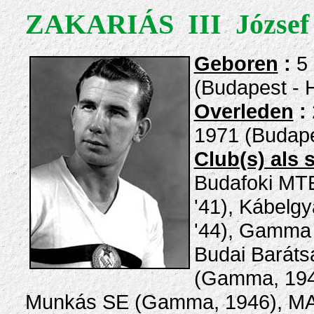
ZAKARIÁS III József
Geboren
:
5
(Budapest - 
Overleden
:
1971 (Budape
Club(s) als 
Budafoki MTE
'41), Kábelg
'44), Gamma 
Budai Barát
(Gamma, 194
Munkás SE (Gamma, 1946), 