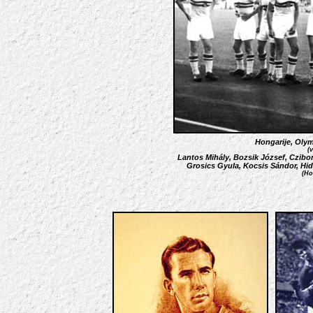
Hongarije, Oly
(
Lantos Mihály, Bozsik József, Czibor
Grosics Gyula, Kocsis Sándor, Hi
(Ho