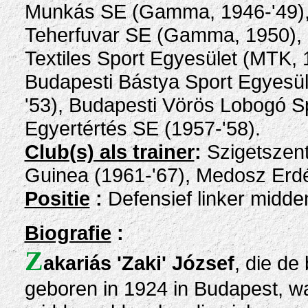
Munkás SE (Gamma, 1946-'49),
Teherfuvar SE (Gamma, 1950), 
Textiles Sport Egyesület (MTK, 
Budapesti Bástya Sport Egyesü
'53), Budapesti Vörös Lobogó S
Egyertértés SE (1957-'58).
Club(s) als trainer
:
Szigetszent
Guinea (1961-'67), Medosz Erdé
Positie
:
Defensief linker midde
Biografie
:
Z
akariás 'Zaki' József
, die de
geboren in 1924 in Budapest, wa