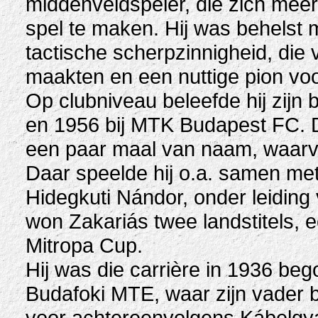
middenveldspeler, die zich meer
spel te maken. Hij was behelst 
tactische scherpzinnigheid, die
maakten en een nuttige pion voo
Op clubniveau beleefde hij zijn 
en 1956 bij MTK Budapest FC. D
een paar maal van naam, waar
Daar speelde hij o.a. samen met
Hidegkuti Nándor, onder leiding
won Zakariás twee landstitels, 
Mitropa Cup.
Hij was die carrière in 1936 be
Budafoki MTE, waar zijn vader b
voor achtereenvolgens Kábelg