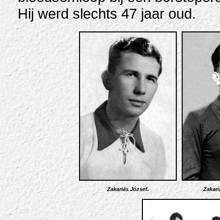
Hij werd slechts 47 jaar oud.
Zakariás József.
Zakari