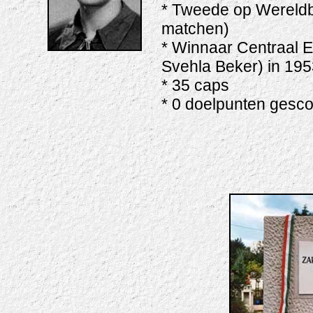
* Tweede op Wereldb
matchen)
* Winnaar Centraal E
Svehla Beker) in 195
* 35 caps
* 0 doelpunten gesc