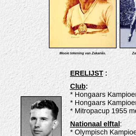
Mooie tekening van Zakariás.
Za
ERELIJST
:
Club
:
* Hongaars Kampioen
* Hongaars Kampioe
* Mitropacup 1955 m
Nationaal elftal
:
* Olympisch Kampioe