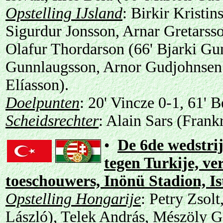
Opstelling IJsland
: Birkir Kristin
Sigurdur Jonsson, Arnar Gretarss
Olafur Thordarson (66' Bjarki G
Gunnlaugsson, Arnor Gudjohnsen 
Elíasson).
Doelpunten
: 20' Vincze 0-1, 61' 
Scheidsrechter
: Alain Sars (Frankr
•
De 6de wedstri
tegen Turkije, ve
toeschouwers, Inönü Stadion, Is
Opstelling Hongarije
: Petry Zsol
László), Telek András, Mészöly G