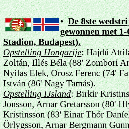
•
De 8ste wedstri
gewonnen met 1-0
Stadion, Budapest).
Opstelling Hongarije
: Hajdú Atti
Zoltán, Illés Béla (88' Zombori A
Nyilas Elek, Orosz Ferenc (74' Fa
István (86' Nagy Tamás).
Opstelling IJsland
: Birkir Kristin
Jonsson, Arnar Gretarsson (80' Hl
Kristinsson (83' Einar Thór Daní
Örlygsson, Arnar Bergmann Gunnl