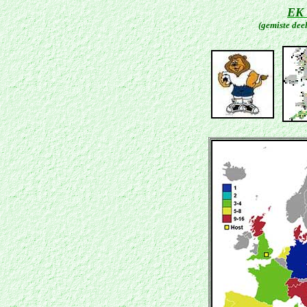
EK 
(gemiste dee