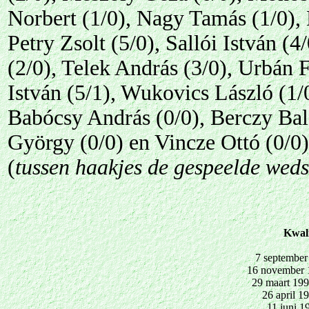
Norbert (1/0), Nagy Tamás (1/0), 
Petry Zsolt (5/0), Sallói István (
(2/0), Telek András (3/0), Urbán F
István (5/1), Wukovics László (1/
Babócsy András (0/0), Berczy Balá
György (0/0) en Vincze Ottó (0/0)
(
tussen haakjes de gespeelde weds
Kwali
7 september
16 november 
29 maart 19
26 april 1
11 juni 1