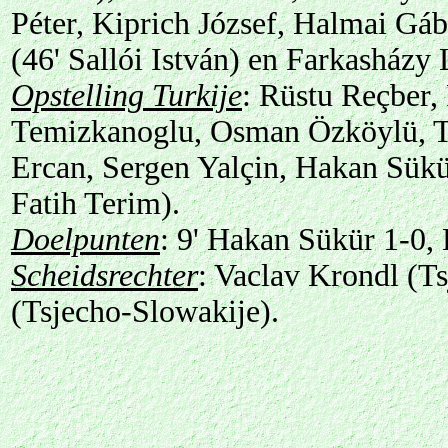
Péter, Kiprich József, Halmai Gáb
(46' Sallói István) en Farkasházy 
Opstelling Turkije
: Rüstu Reçber,
Temizkanoglu, Osman Özköylü, T
Ercan, Sergen Yalçin, Hakan Sük
Fatih Terim).
Doelpunten
: 9' Hakan Sükür 1-0,
Scheidsrechter
: Vaclav Krondl (Ts
(Tsjecho-Slowakije).