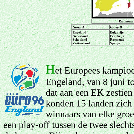
Resultaten
Groep A
Groep B
Engeland
Bulgarije
Nederland
Frankrijk
Schotland
Roemenië
Zwitserland
Spanje
H
et Europees kampioe
Engeland, van 8 juni to
dat aan een EK zestien
konden 15 landen zich 
winnaars van elke gro
een play-off tussen de twee slech