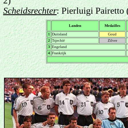
2)
Scheidsrechter
: Pierluigi Pairetto 
Landen
Medailles
1
Duitsland
Goud
2
Tsjechië
Zilver
3
Engeland
4
Frankrijk