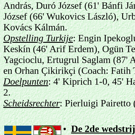
András, Duró József (61' Bánfi Já
József (66' Wukovics László), Ur
Kovács Kálmán.
Opstelling Turkije
: Engin Ipekog
Keskín (46' Arif Erdem), Ogün T
Yagcioclu, Ertugrul Saglam (87' 
en Orhan Çikirikçi (Coach: Fatih 
Doelpunten
: 4' Kiprich 1-0, 45' 
2.
Scheidsrechter
: Pierluigi Pairetto (
•
De 2de wedstri