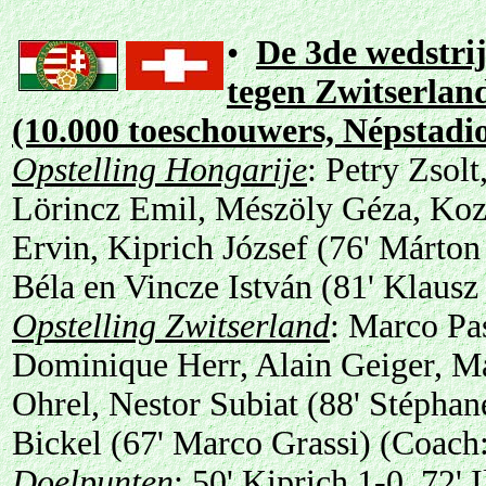
•
De 3de wedstri
tegen Zwitserland
(10.000 toeschouwers, Népstadi
Opstelling Hongarije
: Petry Zsol
Lörincz Emil, Mészöly Géza, Koz
Ervin, Kiprich József (76' Márton 
Béla en Vincze István (81' Klausz
Opstelling Zwitserland
: Marco Pa
Dominique Herr, Alain Geiger, Mar
Ohrel, Nestor Subiat (88' Stépha
Bickel (67' Marco Grassi) (Coac
Doelpunten
: 50' Kiprich 1-0, 72' I