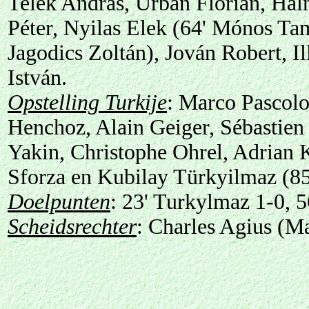
Telek András, Urbán Flórián, Hal
Péter, Nyilas Elek (64' Mónos Ta
Jagodics Zoltán), Jován Robert, I
István.
Opstelling Turkije
: Marco Pascolo
Henchoz, Alain Geiger, Sébastien
Yakin, Christophe Ohrel, Adrian 
Sforza en Kubilay Türkyilmaz (85
Doelpunten
: 23' Turkylmaz 1-0, 5
Scheidsrechter
: Charles Agius (Ma