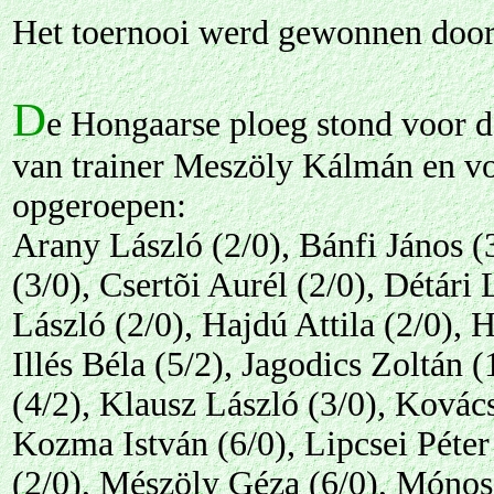
Het toernooi werd gewonnen doo
D
e Hongaarse ploeg stond voor d
van trainer Meszöly Kálmán en v
opgeroepen:
Arany László (2/0), Bánfi János (
(3/0), Csertõi Aurél (2/0), Détári
László (2/0), Hajdú Attila (2/0), 
Illés Béla (5/2), Jagodics Zoltán 
(4/2), Klausz László (3/0), Kovác
Kozma István (6/0), Lipcsei Péter
(2/0), Mészöly Géza (6/0), Mónos