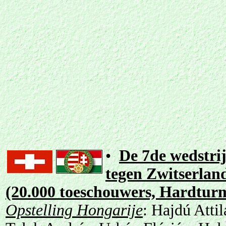
•
De 7de wedstri
tegen Zwitserland
(20.000 toeschouwers, Hardturm
Opstelling Hongarije
: Hajdú Atti