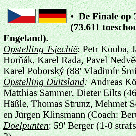
•
De Finale
op 
(73.611 toescho
Engeland)
.
Opstelling Tsjechië
: Petr Kouba, 
Horňák, Karel Rada, Pavel Nedvěd
Karel Poborský (88' Vladimír Šm
Opstelling Duitsland
:
Andreas Kö
Matthias Sammer, Dieter Eilts (4
Häßle, Thomas Strunz, Mehmet Sch
en Jürgen Klinsmann (Coach: Bert
Doelpunten
: 59' Berger (1-0 straf