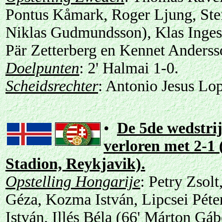
Pontus Kåmark, Roger Ljung, Stef
Niklas Gudmundsson), Klas Inges
Pär Zetterberg en Kennet Anders
Doelpunten
: 2' Halmai 1-0.
Scheidsrechter
: Antonio Jesus Lop
•
De 5de wedstrij
verloren met 2-1
Stadion, Reykjavik).
Opstelling Hongarije
: Petry Zsol
Géza, Kozma István, Lipcsei Péter
István, Illés Béla (66' Márton Gáb