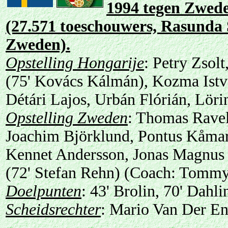
1994 tegen Zwede
(27.571 toeschouwers, Rasunda 
Zweden).
Opstelling Hongarije
: Petry Zsol
(75' Kovács Kálmán), Kozma Istvá
Détári Lajos, Urbán Flórián, Löri
Opstelling Zweden
: Thomas Ravel
Joachim Björklund, Pontus Kåmar
Kennet Andersson, Jonas Magnus 
(72' Stefan Rehn) (Coach: Tommy
Doelpunten
: 43' Brolin, 70' Dahli
Scheidsrechter
: Mario Van Der En