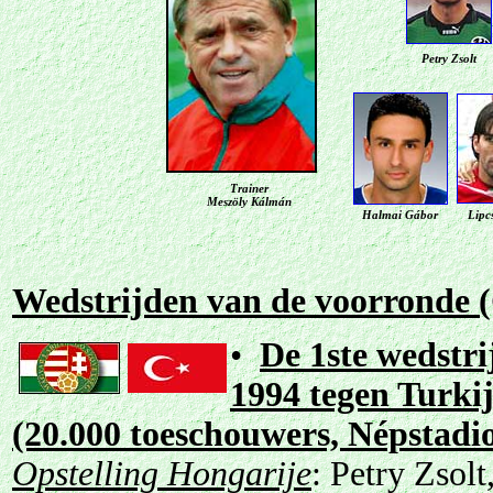
Petry Zsolt
Trainer
Meszöly Kálmán
Halmai Gábor
Lipc
Wedstrijden van de voorronde 
•
De 1ste wedstri
1994 tegen Turkij
(20.000 toeschouwers, Népstadi
Opstelling Hongarije
: Petry Zsol