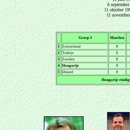
6 september
11 oktober 19
11 novembe
.
.
Groep 3
Matchen
1
Zwitserland
8
2
Turkije
8
3
Zweden
8
4
Hongarije
8
5
IJsland
8
Hongarije eindigt