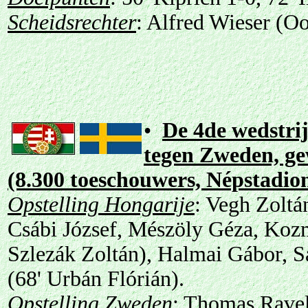
Scheidsrechter
: Alfred Wieser (Oo
•
De 4de wedstrij
tegen Zweden, g
(8.300 toeschouwers, Népstadio
Opstelling Hongarije
: Vegh Zoltá
Csábi József, Mészöly Géza, Kozma
Szlezák Zoltán), Halmai Gábor, Sal
(68' Urbán Flórián).
Opstelling Zweden
: Thomas Ravel