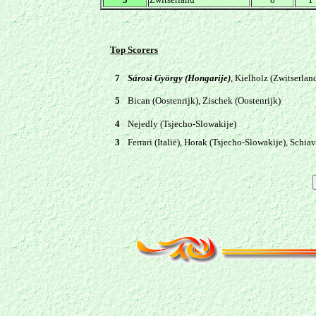
Top Scorers
7
Sárosi György (Hongarije)
, Kielholz (Zwitserlan
5
Bican (Oostenrijk), Zischek (Oostenrijk)
4
Nejedly (Tsjecho-Slowakije)
3
Ferrari (Italië), Horak (Tsjecho-Slowakije), Schiavi