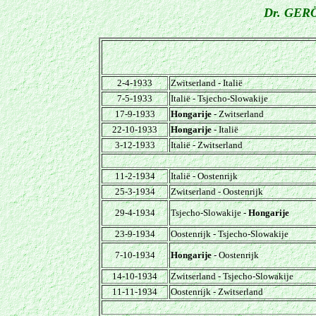
Dr. GERÖ
2-4-1933
Zwitserland - Italië
7-5-1933
Italië - Tsjecho-Slowakije
17-9-1933
Hongarije
- Zwitserland
22-10-1933
Hongarije
- Italië
3-12-1933
Italië - Zwitserland
11-2-1934
Italië - Oostenrijk
25-3-1934
Zwitserland - Oostenrijk
29-4-1934
Tsjecho-Slowakije -
Hongarije
23-9-1934
Oostenrijk - Tsjecho-Slowakije
7-10-1934
Hongarije
- Oostenrijk
14-10-1934
Zwitserland - Tsjecho-Slowakije
11-11-1934
Oostenrijk - Zwitserland