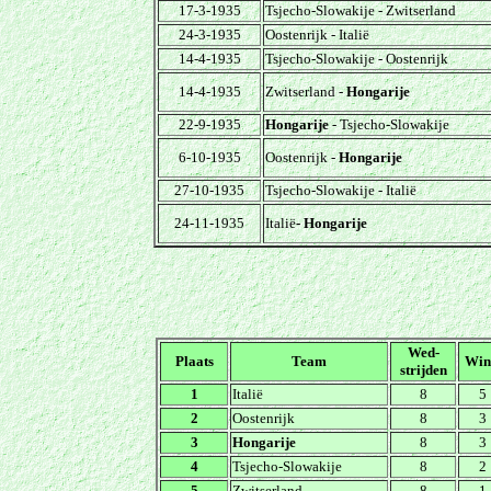
17-3-1935
Tsjecho-Slowakije - Zwitserland
24-3-1935
Oostenrijk - Italië
14-4-1935
Tsjecho-Slowakije - Oostenrijk
14-4-1935
Zwitserland -
Hongarije
22-9-1935
Hongarije
- Tsjecho-Slowakije
6-10-1935
Oostenrijk -
Hongarije
27-10-1935
Tsjecho-Slowakije - Italië
24-11-1935
Italië
- Hongarije
Wed-
Plaats
Team
Win
strijden
1
Italië
8
5
2
Oostenrijk
8
3
3
Hongarije
8
3
4
Tsjecho-Slowakije
8
2
5
Zwitserland
8
1