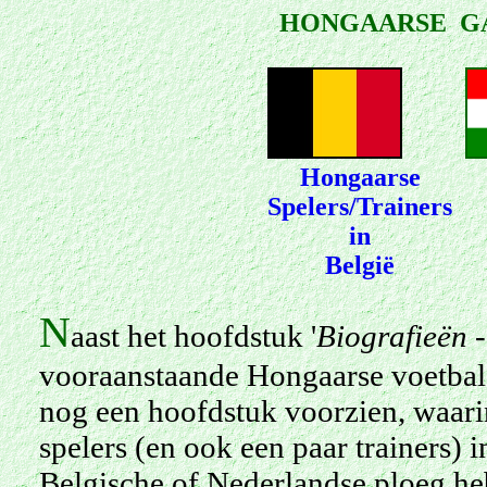
HONGAARSE GA
Hongaarse
Spelers/Trainers
in
België
N
aast het hoofdstuk '
Biografieën -
vooraanstaande Hongaarse voetbals
nog een hoofdstuk voorzien, waari
spelers (en ook een paar trainers) i
Belgische of Nederlandse ploeg heb