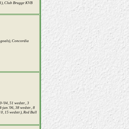
'71), Club Brugge KVB
 goals),
Concordia
-'04, 51 wedstr., 3
-jan.'06, 38 wedstr., 8
0, 15 wedstr.), Red Bull