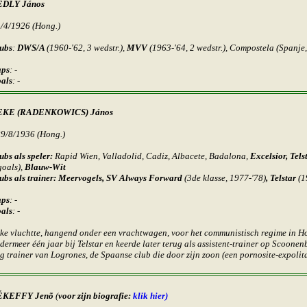
EDLY János
4/4/1926 (Hong.)
ubs
:
DWS/A
(1960-'62, 3 wedstr.),
MVV
(1963-'64, 2 wedstr.), Compostela (Spanje
ps
: -
als
: -
EKE (RADENKOWICS) János
29/8/1936 (Hong.)
ubs als speler:
Rapid Wien, Valladolid, Cadiz, Albacete, Badalona,
Excelsior, Tels
goals),
Blauw-Wit
ubs als trainer:
Meervogels, SV Always Forward
(3de klasse, 1977-'78)
, Telstar
(1
ps
: -
als
: -
ke vluchtte, hangend onder een vrachtwagen, voor het communistisch regime in Ho
dermeer één jaar bij Telstar en keerde later terug als assistent-trainer op Scoonenb
g trainer van Logrones, de Spaanse club die door zijn zoon (een pornosite-expolit
ÉKEFFY Jenõ
(
voor zijn biografie:
klik hier)