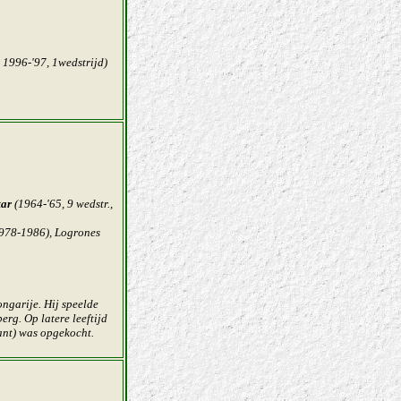
,
1996-'97
, 1wedstrijd)
tar
(1964-'65, 9 wedstr.,
978-1986), Logrones
ngarije. Hij speelde
erg. Op latere leeftijd
ant) was opgekocht.