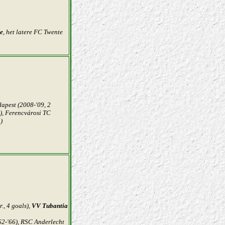
e
, het latere FC Twente
dapest (2008-'09, 2
2), Ferencvárosi TC
)
., 4 goals),
VV Tubantia
62-'66),
RSC Anderlecht