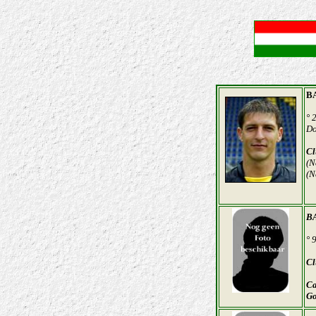
B
° 
Do
Cl
(N
(N
B
° 
Cl
Ca
Go