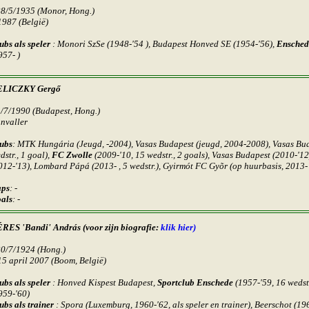
28/5/1935 (Monor, Hong.)
1987 (België)
ubs als speler
:
Monori SzSe (1948-'54 ), Budapest Honved SE (1954-'56),
Ensched
957- )
ELICZKY Gergő
3/7/1990 (Budapest, Hong.)
nvaller
ubs
: MTK Hungária (Jeugd,
-2004
), Vasas Budapest (jeugd,
2004-2008
), Vasas Bu
dstr., 1 goal),
FC Zwolle
(2009-'10, 15 wedstr., 2 goals), Vasas Budapest (2010-'1
012-'13), Lombard Pápá (2013- , 5 wedstr.), Gyirmót FC Gyõr (op huurbasis, 2013- 
ps
: -
als
: -
RES 'Bandi' András
(voor zijn biografie:
klik hier)
20/7/1924 (Hong.)
15 april 2007 (Boom, België)
ubs als speler
: Honved Kispest Budapest,
Sportclub Enschede
(1957-'59, 16 wedstr
959-'60)
ubs als trainer
:
Spora (Luxemburg, 1960-'62, als speler en trainer), Beerschot (19