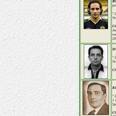
BO
(z
° 
Ve
Cl
An
we
20
D
° 
Ve
Cl
K
° 
† 
Sp
Cl