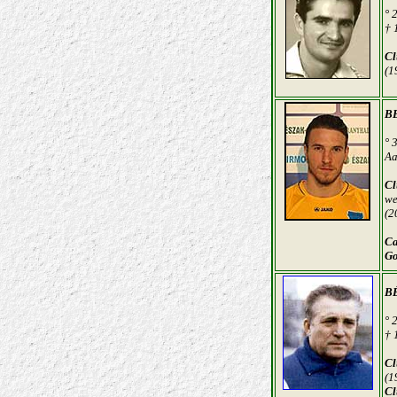
° 
† 
Cl
(1
B
° 
Aa
Cl
we
(2
Ca
Go
BÉ
° 
† 
Cl
(1
Cl