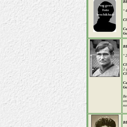
B
° 
Cl
Ca
Go
B
° 
Cl
2 
Cl
Ca
Go
Be
on
no
B