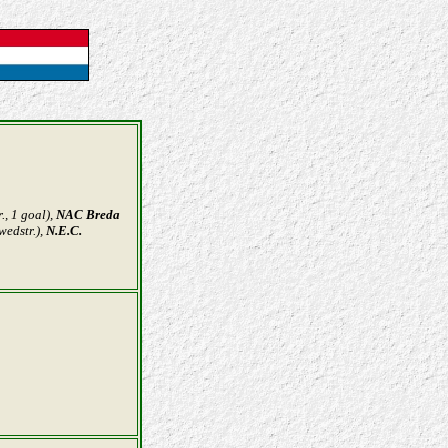
, 1 goal),
NAC Breda
wedstr.),
N.E.C.