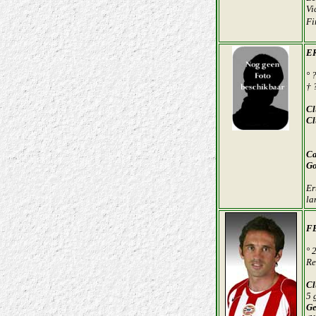
Vi
Fi
E
° 
† 
Cl
Cl
Ca
Go
Er
la
F
° 
Re
Cl
5 
Ge