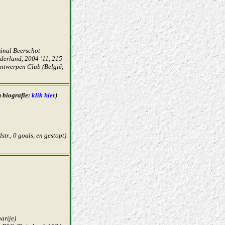
minal Beerschot
derland, 2004-'11, 215
 Antwerpen Club (België,
n biografie:
klik hier
)
tr., 0 goals, en gestopt)
arije)