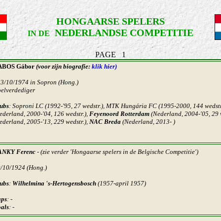
HONGAARSE SPELERS
NEDERLANDSE COMPETITIE
IN DE
PAGE 1
ABOS Gábor
(voor zijn biografie:
klik hier)
23/10/1974 in Sopron (Hong.)
elverdediger
ubs
: Soproni LC (1992-'95, 27 wedstr.), MTK Hungária FC (1995-2000, 144 wedstr.
ederland, 2000-'04, 126 wedstr.),
Feyenoord Rotterdam
(Nederland, 2004-'05, 29 
ederland, 2005-'13, 229 wedstr.),
NAC Breda
(Nederland, 2013- )
ANKY Ferenc
-
(zie verder 'Hongaarse spelers in de Belgische Competitie')
9/10/1924 (Hong.)
ubs
:
Wilhelmina 's-Hertogensbosch
(1957-april 1957)
ps
: -
als
: -