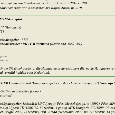
ce-kampioen van Kazakhstan met
Kajrat Almati
in 2018 en 2019
nalist Supercup
van Kazakhstan met
Kajrat Almati
in
2019
RTINGER Sjözö
??? (Hongarije)
???
ubs als speler
: ????
ubs als trainer
:
RKVV Wilhelmina
(Nederland, 1957-'59)
.
ps
: 0
als
: 0
tinger Sjözö behoorde tot die Hongaarse spelers/trainers die, na de Hongaarse re
nd verruild hadden voor Nederland
.
EHÉR Csaba
- (zie ook 'Hongaarse spelers in de Belgische Competitie')
(
voor zijn 
2/9/1975 in Szekszárd
(Hong.)
chtshalf
ub(s) als speler
: Szekszárdi UFC (jeugd), Pécsi Mecsek (jeugd, tot 1992), Pécsi MF
goals), Újpesti TE (1996-'99, 82 wedstr., 4 goals), MTK Hungária FC (1999, 14 weds
el
(België, 2000, 14 wedstr.),
NAC Breda
(Nederland, 2000-'04, 118 wedstr., 15 go