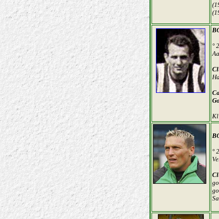
(1
(1
B
° 
Aa
Cl
Ha
Ca
Go
Kl
BO
° 
Ve
Cl
go
go
Sa