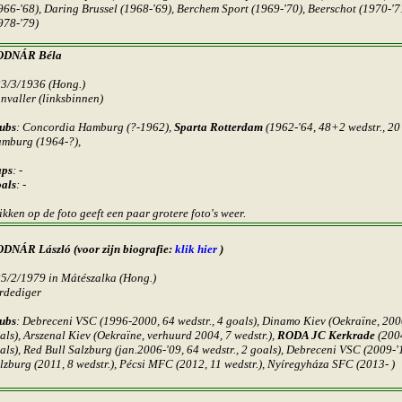
966-'68), Daring Brussel (1968-'69), Berchem Sport (1969-'70), Beerschot (1970-
978-'79)
ODNÁR
Béla
23/3/1936 (Hong.)
nvaller (linksbinnen)
ubs
: Concordia Hamburg (?-1962),
Sparta Rotterdam
(1962-'64, 48+2 wedstr., 20
mburg (1964-?),
ps
: -
als
: -
ikken op de foto geeft een paar grotere foto's weer.
DNÁR László (
voor zijn biografie:
klik hier
)
25/2/1979 in Mátészalka
(Hong.)
rdediger
ubs
: Debreceni VSC (1996-2000, 64 wedstr., 4 goals), Dinamo Kiev (Oekraïne, 2000
als), Arszenal Kiev (Oekraïne, verhuurd 2004, 7 wedstr.),
RODA JC
Kerkrade
(2004
als), Red Bull Salzburg (jan.2006-'09, 64 wedstr., 2 goals), Debreceni VSC (2009-'1
lzburg (2011, 8 wedstr.), Pécsi MFC (2012, 11 wedstr.), Nyíregyháza SFC (2013- )