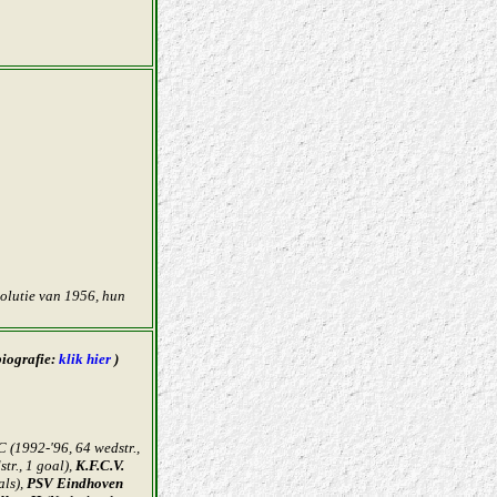
volutie van 1956, hun
biografie:
klik hier
)
C (1992-'96, 64 wedstr.,
tr., 1 goal),
K.F.C.V.
als),
PSV Eindhoven