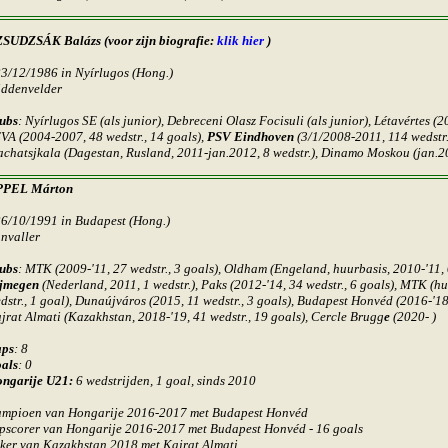
SUDZSÁK Balázs (
voor zijn biografie:
klik hier
)
23/12/1986 in
Nyírlugos
(Hong.)
ddenvelder
ubs
:
Nyírlugos SE (als junior), Debreceni Olasz Focisuli (als junior), Létavértes (2
VA (2004-2007, 48 wedstr., 14 goals),
PSV Eindhoven
(3/1/2008-2011, 114 wedstr.
chatsjkala (Dagestan,
Rusland,
2011-jan.2012, 8 wedstr.), Dinamo Moskou (jan.2
PPEL Márton
26/10/1991 in Budapest (Hong.)
nvaller
ubs
: MTK (2009-'11, 27 wedstr., 3 goals), Oldham (Engeland, huurbasis, 2010-'11, 
jmegen
(Nederland, 2011, 1 wedstr.), Paks (2012-'14, 34 wedstr., 6 goals), MTK (h
dstr., 1 goal), Dunaújváros (2015, 11 wedstr., 3 goals), Budapest Honvéd (2016-'18,
jrat Almati (Kazakhstan, 2018-'19, 41 wedstr., 19 goals), Cercle Brugg
e
(2020- )
ps
: 8
als
: 0
ngarije U21:
6 wedstrijden, 1 goal, sinds 2010
mpioen van Hongarije 2016-2017 met Budapest Honvéd
pscorer
van Hongarije 2016-2017 met Budapest Honvéd
- 16 goals
ker van Kazakhstan 2018 met Kajrat Almati