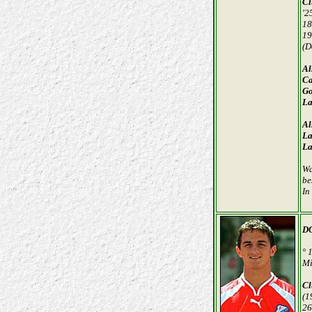
Cl
'2
18
19
(D
Al
Ca
Go
La
Al
La
La
Wa
be
In
D
° 
Mi
Cl
(1
26