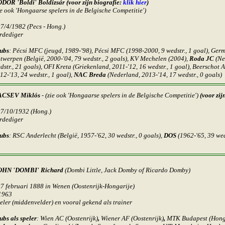
DOR 'Boldi' Boldizsár (
voor zijn biografie:
klik hier
)
ie ook 'Hongaarse spelers in de Belgische Competitie')
27/4/1982
(Pecs - Hong.)
rdediger
ubs
:
Pécsi MFC (jeugd, 1989-'98), Pécsi MFC (1998-2000, 9 wedstr., 1 goal), Ger
twerpen (België, 2000-'04, 79 wedstr., 2 goals), KV Mechelen (2004),
Roda JC
(Ne
dstr., 21 goals), OFI Kreta (Griekenland, 2011-'12, 16 wedstr., 1 goal), Beerschot
12-'13, 24 wedstr., 1 goal),
NAC Breda
(Nederland, 2013-'14, 17 wedstr., 0 goals)
ACSEV Miklós
- (zie ook 'Hongaarse spelers in de Belgische Competitie')
(
voor zij
27/10/1932 (Hong.)
rdediger
ubs
: RSC Anderlecht (België, 1957-'62, 30 wedstr., 0 goals),
DOS
(1962-'65, 39 weds
OHN 'DOMBI' Richard
(
Dombi Little
, Jack Domby of Ricardo Domby)
27 februari 1888 in Wenen (Oostenrijk-Hongarije)
1963
eler (middenvelder) en vooral gekend als trainer
ubs als speler
: Wien AC (Oostenrijk)
,
Wiener AF (Oostenrijk)
,
MTK Budapest (Hong