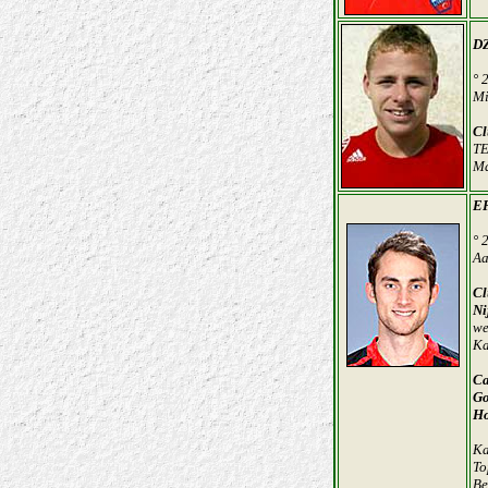
DZ
° 
Mi
Cl
TE
Ma
E
° 
Aa
Cl
Ni
we
Ka
Ca
Go
Ho
Ka
To
Be