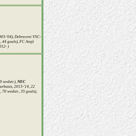
003-'04), D
ebreceni
VSC-
, 44 goals), FC Anzji
012- )
0 wedstr.),
NEC
uurbasis, 2013-'14, 22
 70 wedstr., 35 goals),