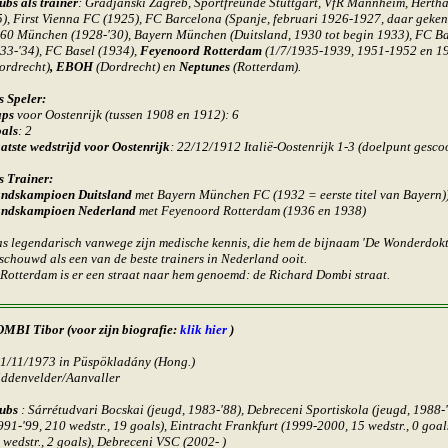
ubs als trainer
:
Gradjanski Zagreb, Sportfreunde Stuttgart, VfR Mannheim,
Hertha
5), First Vienna FC (1925), FC Barcelona (Spanje, februari 1926-1927, daar geken
60 München (1928-'30), Bayern München (Duitsland, 1930 tot begin 1933), FC B
33-'34),
FC
Basel (1934),
Feyenoord Rotterdam
(1/7/1935-1939, 1951-1952 en 1
ordrecht)
,
EBOH
(Dordrecht) en
Neptunes
(Rotterdam).
s Speler:
ps
voor Oostenrijk (tussen 1908 en 1912): 6
als
: 2
atste wedstrijd voor Oostenrijk
: 22/12/1912 Italië-Oostenrijk 1-3 (doelpunt gesco
s Trainer:
ndskampioen
Duitsland
met Bayern München FC (1932 = eerste titel van Bayern)
ndskampioen
Nederland
met Feyenoord Rotterdam (1936 en 1938)
s legendarisch vanwege zijn medische kennis, die hem de bijnaam 'De Wonderdokt
schouwd als een van de beste trainers in Nederland ooit.
 Rotterdam is er een straat naar hem genoemd: de Richard Dombi straat.
OMBI Tibor
(
voor zijn biografie:
klik hier
)
11/11/1973 in Püspökladány (Hong.)
ddenvelder/Aanvaller
ubs
: Sárrétudvari Bocskai (jeugd, 1983-'88), Debreceni Sportiskola (jeugd, 1988
991-'99, 210 wedstr., 19 goals), Eintracht Frankfurt (1999-2000, 15 wedstr., 0 goal
 wedstr., 2 goals), Debreceni VSC (2002- )