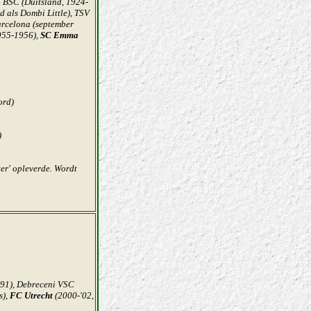
 BSC (Duitsland, 1924-
d als Dombi Little), TSV
arcelona (september
955-1956),
SC Emma
ord)
)
er' opleverde. Wordt
-'91), Debreceni VSC
s),
FC Utrecht
(2000-'02,