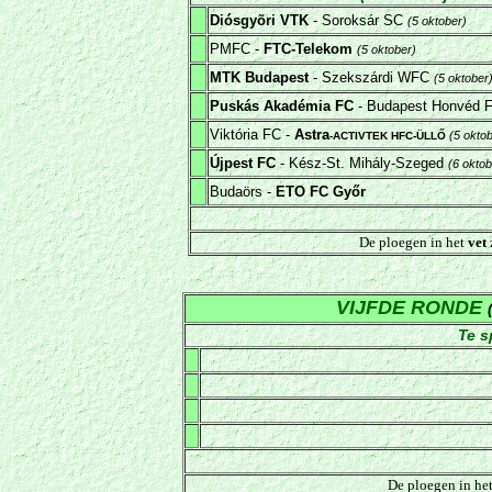
Diósgyõri VTK
-
Soroksár SC
(5 oktober)
PMFC -
FTC-Telekom
(5 oktober)
MTK Budapest
- Szekszárdi WFC
(5 oktober
Puskás Akadémia FC
-
Budapest Honvéd 
Viktória FC -
Astra
(5 okto
-ACTIVTEK HFC-ÜLLŐ
Újpest FC
- Kész-St. Mihály-Szeged
(6 oktob
Budaörs -
ETO FC Győr
De ploegen in het
vet
VIJFDE RONDE
Te s
De ploegen in he