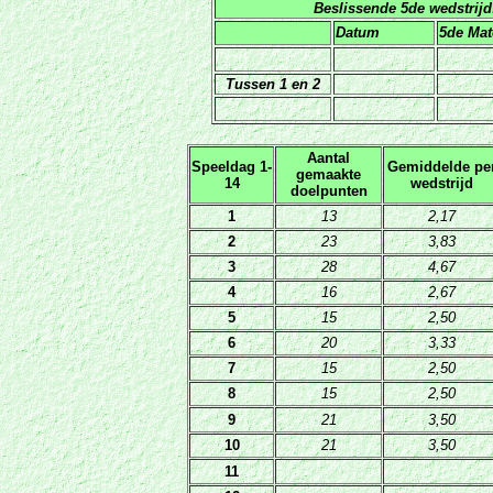
Beslissende 5de wedstrijd
Datum
5de Mat
Tussen 1 en 2
Aantal
Speeldag 1-
Gemiddelde pe
gemaakte
14
wedstrijd
doelpunten
1
13
2,17
2
23
3,83
3
28
4,67
4
16
2,67
5
15
2,50
6
20
3,33
7
15
2,50
8
15
2,50
9
21
3,50
10
21
3,50
11