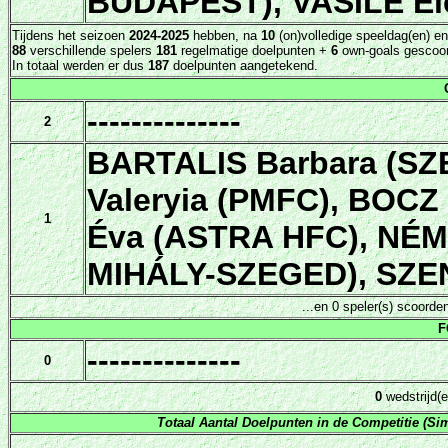
BUDAPEST), VASILE El
Tijdens het seizoen
2024-2025
hebben, na
10
(on)volledige speeldag(en) e
88
verschillende spelers
181
regelmatige doelpunten +
6
own-goals gescoor
In totaal werden er dus
187
doelpunten aangetekend.
--------------
2
BARTALIS Barbara (S
Valeryia (PMFC), BOCZ
1
Éva (ASTRA HFC), NÉME
MIHÁLY-SZEGED), SZEN
...en 0 speler(s) scoord
F
--------------
0
0
wedstrijd(e
Totaal Aantal Doelpunten in de Competitie (Sim