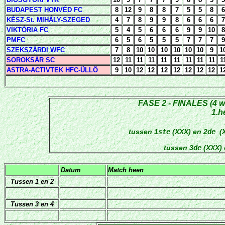
BUDAPEST HONVÉD FC
8
12
9
8
8
7
5
5
8
6
KÉSZ-St. MIHÁLY-SZEGED
4
7
8
9
9
8
6
6
6
7
VIKTÓRIA FC
5
4
5
6
6
6
9
9
10
8
PMFC
6
5
6
5
5
5
7
7
7
9
SZEKSZÁRDI WFC
7
8
10
10
10
10
10
10
9
1
SOROKSÁR SC
12
11
11
11
11
11
11
11
11
1
ASTRA-ACTIVTEK HFC-ÜLLŐ
9
10
12
12
12
12
12
12
12
1
FASE 2 - FINALES (4 w
1.h
tussen 1
ste
(XXX) en 2
de
(
tussen 3
de
(XXX) 
Datum
Match heen
Tussen 1 en 2
Tussen 3 en 4