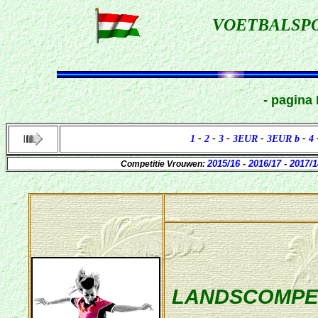
VOETBALSP
- pagina
1
-
2
-
3
-
3EUR
-
3EUR b
-
4
2015/16
-
2016/17
-
2017/1
Competitie Vrouwen:
LANDSCOMPETI