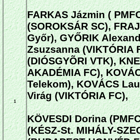
FARKAS Jázmin ( PMFC)
(SOROKSÁR SC), FRAJ
Győr), GYŐRIK Alexan
Zsuzsanna (VIKTÓRIA
(DIÓSGYÕRI VTK), KNE
AKADÉMIA FC), KOVÁCS
Telekom), KOVÁCS Lau
Virág (VIKTÓRIA FC),
1
KÖVESDI Dorina (PMF
(KÉSZ-St. MIHÁLY-SZEG