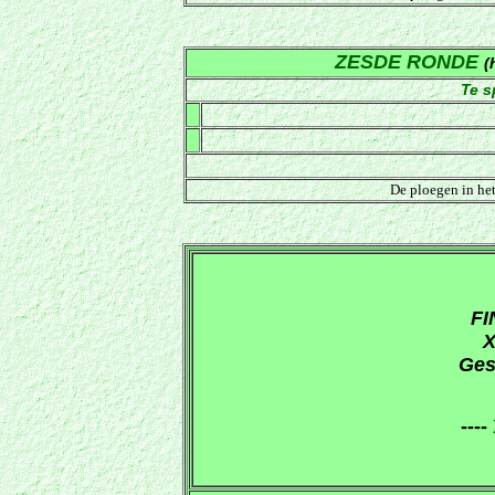
ZESDE RONDE
(
Te s
De ploegen in he
FI
X
Ges
----