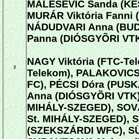
MALESEVIC Sanda (KÉS
MURÁR Viktória Fanni
NÁDUDVARI Anna (BU
Panna (DIÓSGYÕRI VTK
NAGY Viktória (FTC-Te
2
Telekom), PALAKOVIC
FC), PÉCSI Dóra (PUS
Anna (DIÓSGYÕRI VTK)
MIHÁLY-SZEGED), SOVÁ
St. MIHÁLY-SZEGED), 
(SZEKSZÁRDI WFC), SÜ