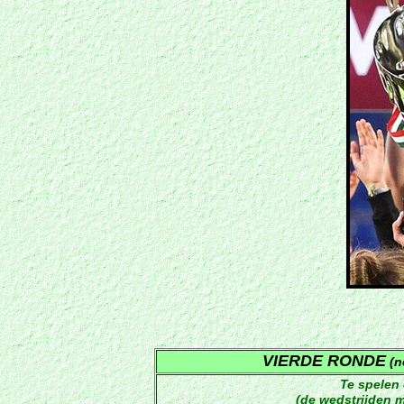
VIERDE RONDE
(n
Te spelen 
(de wedstrijden m