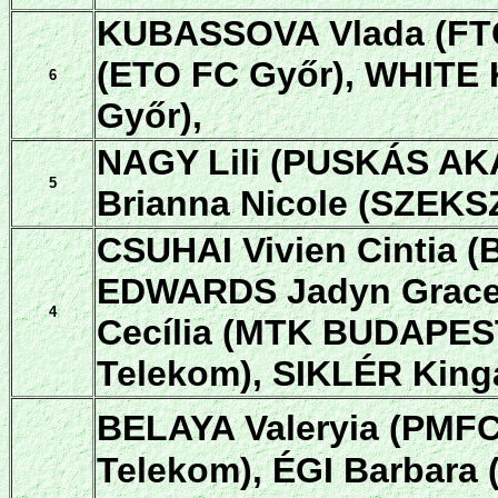
KUBASSOVA Vlada (FTC
(ETO FC Győr),
WHITE 
6
Győr),
NAGY Lili (PUSKÁS AK
5
Brianna Nicole (SZEK
CSUHAI Vivien Cintia
EDWARDS Jadyn Grace
4
Cecília (MTK BUDAPES
Telekom), SIKLÉR Kin
BELAYA Valeryia (PMFC
Telekom), ÉGI Barbara