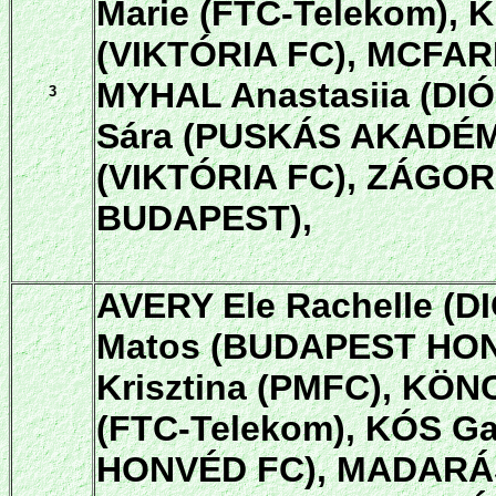
Marie (FTC-Telekom),
(VIKTÓRIA FC), MCFAR
MYHAL Anastasiia (DI
3
Sára (PUSKÁS AKADÉMI
(VIKTÓRIA FC),
ZÁGOR 
BUDAPEST),
AVERY Ele Rachelle (
Matos (BUDAPEST HONV
Krisztina (PMFC), KÖ
(FTC-Telekom), KÓS Ga
HONVÉD FC), MADARÁS