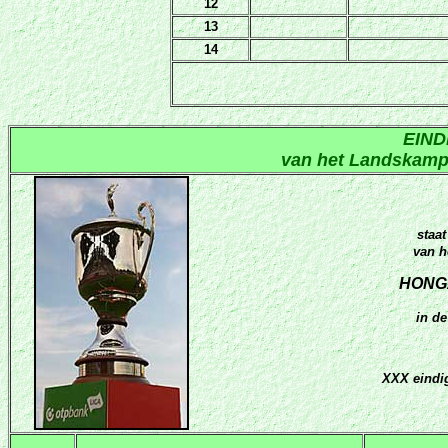
12
13
14
EIN
van het Landskampi
staat
van h
HONG
in
d
XXX eindig