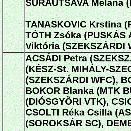
SURAUTSAVA Melana (
TANASKOVIC Krstina 
TÓTH Zsóka (PUSKÁS 
Viktória (SZEKSZÁRDI 
ACSÁDI Petra (SZEKSZ
(KÉSZ-St. MIHÁLY-SZE
(SZEKSZÁRDI WFC), BO
BOKOR Blanka (MTK B
(DIÓSGYÕRI VTK), CSIG
CSOLTI Réka Csilla (A
(SOROKSÁR SC), DEME