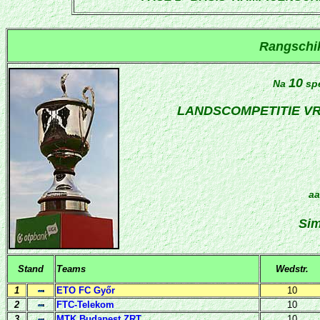
Rangschi
10
Na
spe
LANDSCOMPETITIE V
aa
Sim
Stand
Teams
Wedstr.
1
ETO FC Győr
10
2
FTC-Telekom
10
3
MTK Budapest ZRT
10