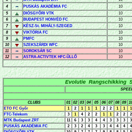
4
PUSKÁS AKADÉMIA FC
10
5
DIÓSGYÕRI VTK
10
6
BUDAPEST HONVÉD FC
10
7
KÉSZ-St. MIHÁLY-SZEGED
10
8
VIKTÓRIA FC
10
9
PMFC
10
10
SZEKSZÁRDI WFC
10
11
SOROKSÁR SC
10
12
ASTRA-ACTIVTEK HFC-ÜLLŐ
10
Evolutie Rangschikking S
SPEE
CLUBS
01
02
03
04
05
06
07
08
09
1
ETO FC Győr
1
2
1
1
1
2
2
1
1
1
FTC-Telekom
3
1
4
2
2
1
1
2
2
2
MTK Budapest ZRT
11
6
3
3
4
4
3
3
3
3
PUSKÁS AKADÉMIA FC
2
3
2
4
3
3
4
4
4
4
DIÓSGYÕRI VTK
10
9
7
7
7
9
8
8
5
5