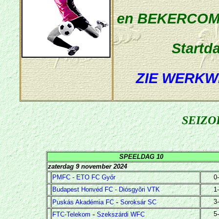
en BEKERCOMP
Startd
ZIE WERKW
SEIZO
SPEELDAG 10
zaterdag 9 november 2024
PMFC
-
ETO FC Győr
0
Budapest Hon
véd FC
-
Diósgyõri VTK
1
-
3
Puskás Akadémia FC
Soroksár SC
-
5
FTC-Telekom
Szekszárdi WFC