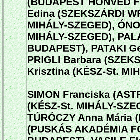
(BUDAPEST HONVÉD FC
Edina (SZEKSZÁRDI W
MIHÁLY-SZEGED),
ÓNOD
MIHÁLY-SZEGED), PAL
BUDAPEST), PATAKI G
PRIGLI Barbara (SZEK
Krisztina (KÉSZ-St. M
SIMON Franciska (AST
(KÉSZ-St. MIHÁLY-SZEG
TÚRÓCZY Anna Mária (
(PUSKÁS AKADÉMIA FC