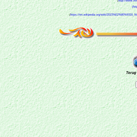
(
http://www.ml
(ht
(
https://en.wikipedia.org/wiki/2015%E2%80%9316_
Terug