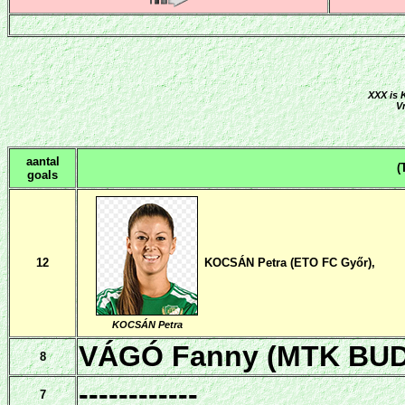
XXX is 
V
aantal
(
goals
12
KOCSÁN Petra (ETO FC Győr),
KOCSÁN Petra
VÁGÓ Fanny (MTK BUD
8
------------
7