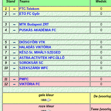
Stand
Teams
Wedstr.
1
FTC-Telekom
0
2
ETO FC Győr
0
3
MTK Budapest ZRT
0
4
PUSKÁS AKADÉMIA FC
0
5
DIÓSGYÕRI VTK
0
6
HALADÁS VIKTÓRIA
0
7
KÉSZ-St. MIHÁLY-SZEGED
0
8
ASTRA-ACTIVTEK HFC-ÜLLŐ
0
9
SOROKSÁR SC
0
10
SZEKSZÁRDI WFC
0
11
PMFC
0
12
VIKTÓRIA FC
0
gele kleur
De (voorlo
roze kleur
Twee (voorlo