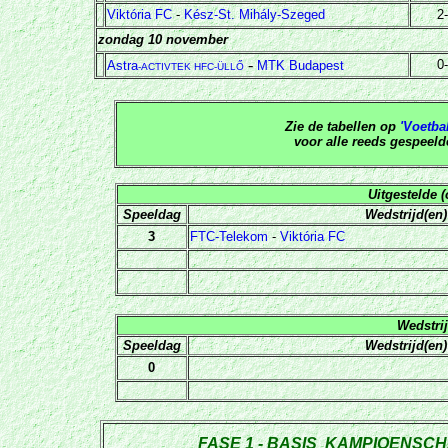
Viktória FC
-
Kész-St. Mihály-Szeged
2
zondag 10 november
-
0
Astra
MTK Budapest
-ACTIVTEK HFC-ÜLLŐ
Zie de tabellen op
'Voetba
voor alle reeds gespeeld
Uitgestelde (
Speeldag
Wedstrijd(en)
3
FTC-Telekom
-
Viktória FC
Wedstrij
Speeldag
Wedstrijd(en)
0
FASE 1 - BASIS KAMPIOENSCHAP 