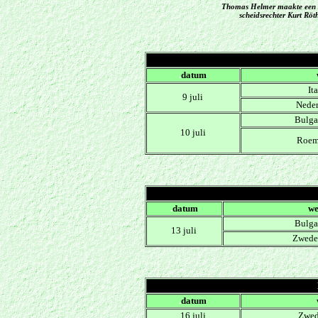
Thomas Helmer maakte een zu
scheidsrechter Kurt Röth
.
datum
It
9 juli
Neder
Bulgar
10 juli
Roem
.
datum
we
Bulgar
13 juli
Zweden
.
datum
16 juli
Zwed