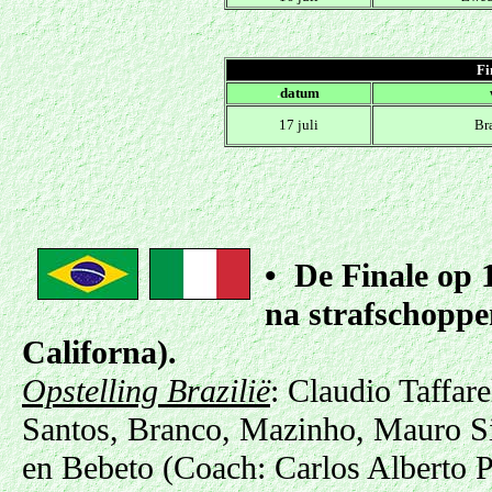
Fi
.
datum
17 juli
Bra
•
De Finale
op 1
na strafschoppe
Californa)
.
Opstelling Brazilië
: Claudio Taffare
Santos, Branco, Mazinho, Mauro Si
en Bebeto (Coach: Carlos Alberto Pa