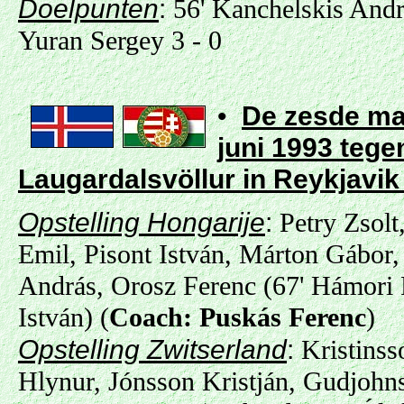
Doelpunten
:
56' Kanchelskis Andre
Yuran Sergey 3 - 0
•
De zesde mat
juni 1993 tege
Laugardalsvöllur in Reykjavik
Opstelling Hongarije
:
Petry Zsolt
Emil, Pisont István, Márton Gábor,
András, Orosz Ferenc (67' Hámori F
István) (
Coach: Puskás Ferenc
)
Opstelling Zwitserland
:
Kristinss
Hlynur, Jónsson Kristján, Gudjohns