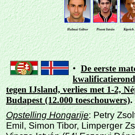
Halmai Gábor
Pisont István
Kiprich 
•
De eerste mat
kwalificatierond
tegen IJsland, verlies met 1-2,
Né
Budapest
(12.000 toeschouwers)
.
Opstelling Hongarije
: Petry Zso
Emil, Simon Tibor, Limperger Zso