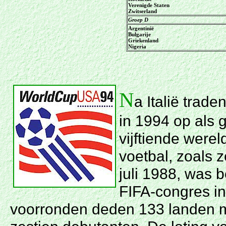
Verenigde Staten
Zwitserland
Groep D
Argentinië
Bulgarije
Griekenland
Nigeria
N
a Italië trad
in 1994 op als 
vijftiende wer
voetbal, zoals z
juli 1988, was b
FIFA-congres in
voorronden deden 133 landen 