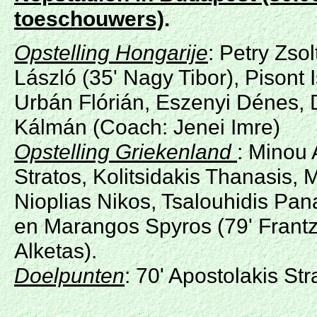
toeschouwers)
.
Opstelling Hongarije
: Petry Zsol
László (35' Nagy Tibor), Pisont I
Urbán Flórián, Eszenyi Dénes, 
Kálmán (Coach: Jenei Imre)
Opstelling Griekenland
: Minou 
Stratos, Kolitsidakis Thanasis, 
Nioplias Nikos, Tsalouhidis Pan
en Marangos Spyros (79' Frant
Alketas).
Doelpunten
: 70' Apostolakis Str