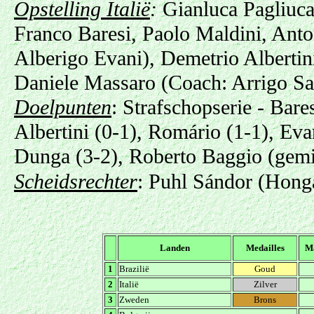
Opstelling Italië
:
Gianluca Pagliuca
Franco Baresi, Paolo Maldini, Anto
Alberigo Evani), Demetrio Alberti
Daniele Massaro (Coach: Arrigo Sa
Doelpunten
: Strafschopserie - Bare
Albertini (0-1), Romário (1-1), Eva
Dunga (3-2), Roberto Baggio (gemi
Scheidsrechter
:
Puhl Sándor (Honga
Landen
Medailles
M
1
Brazilië
Goud
2
Italië
Zilver
3
Zweden
Brons