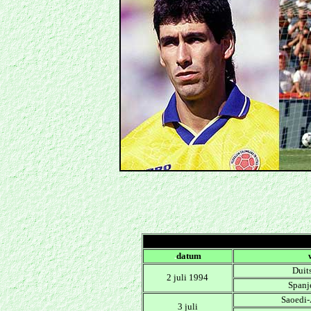
.
datum
Duits
2 juli 1994
Spanje
Saoedi-
3 juli