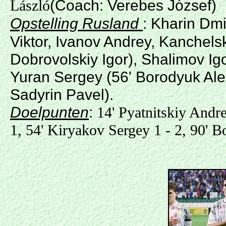
(Coach: Verebes József)
László
Opstelling Rusland
:
Kharin Dmi
Viktor, Ivanov Andrey, Kanchelsk
Dobrovolskiy Igor), Shalimov Igo
Yuran Sergey (56' Borodyuk Ale
Sadyrin Pavel).
Doelpunten
:
14' Pyatnitskiy Andre
1, 54' Kiryakov Sergey 1 - 2, 90' 