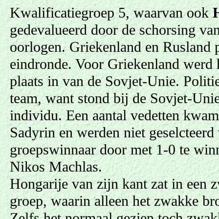
Kwalificatiegroep 5, waarvan ook
gedevalueerd door de schorsing va
oorlogen. Griekenland en Rusland p
eindronde. Voor Griekenland werd 
plaats in van de Sovjet-Unie. Polit
team, want stond bij de Sovjet-Unie 
individu. Een aantal vedetten kwa
Sadyrin en werden niet geselcteer
groepswinnaar door met 1-0 te win
Nikos Machlas.
Hongarije van zijn kant zat in een z
groep, waarin alleen het zwakke br
Zelfs het normaal gezien toch zwak