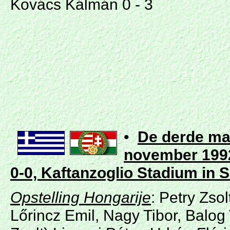
Kovács Kálmán 0 - 3
•
De derde mat
november 1992
0-0, Kaftanzoglio Stadium
in
S
Opstelling Hongarije
: Petry Zsol
Lőrincz Emil, Nagy Tibor, Balog