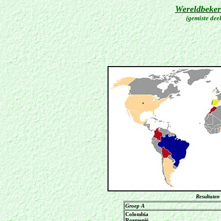
Wereldbeker
(gemiste dee
Resultaten
Groep A
Colombia
Roemenië