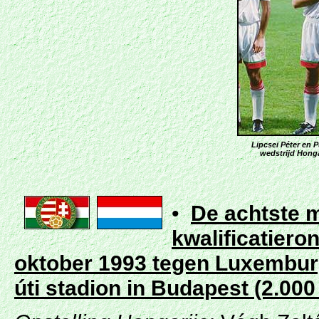
Lipcsei Péter en P
wedstrijd Honga
•
De achtste m
kwalificatiero
oktober 1993 tegen Luxembur
úti stadion in Budapest
(2.000