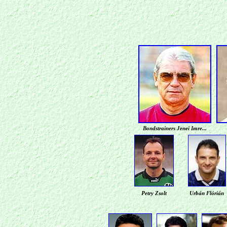
Bondstrainers
Jenei Imre...
Petry Zsolt
Urbán Flórián