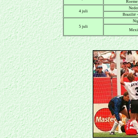
Roemen
Neder
4 juli
Brazilië 
Nig
5 juli
Mexic