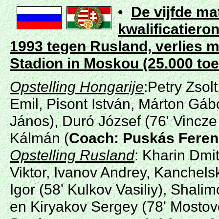
•
De vijfde ma
kwalificatieron
1993 tegen Rusland, verlies m
Stadion in Moskou (25.000 to
Opstelling Hongarije
:Petry Zsol
Emil, Pisont István, Márton Gábo
János), Duró József (76' Vincze
Kálmán (
Coach: Puskás Feren
Opstelling Rusland
: Kharin Dmi
Viktor, Ivanov Andrey, Kanchels
Igor (58' Kulkov Vasiliy), Shali
en Kiryakov Sergey (78' Mostov