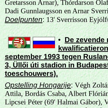
Gretarsson Arnar), Thórdarson Ólaf
Dadi Gunnlaugsson en Arnar Sverri
Doelpunten
:
13' Sverrisson Eyjólf
•
De zevende 
kwalificatiero
september 1993 tegen Ruslan
3,
Üllői úti stadion in Budapes
toeschouwers)
.
Opstelling Hongarije
:
Végh Zoltán
Attila, Bordás Csaba, Albert Flóriá
Lipcsei Péter (69' Halmai Gábor), V