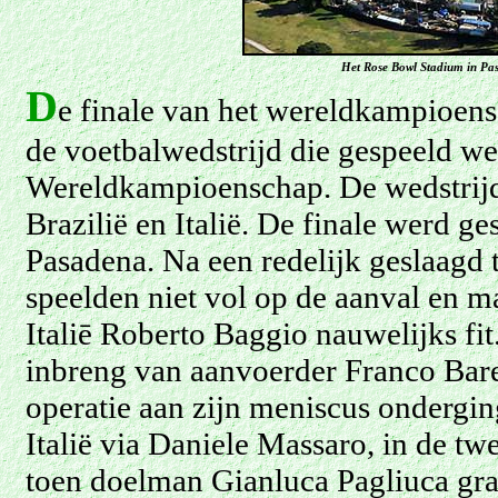
Het Rose Bowl
Stadium
in Pas
D
e finale van het wereldkampioens
de voetbalwedstrijd die gespeeld we
Wereldkampioenschap. De wedstrijd 
Brazilië en Italië. De finale werd g
Pasadena. Na een redelijk geslaagd t
speelden niet vol op de aanval en m
Italiē Roberto Baggio nauwelijks fi
inbreng van aanvoerder Franco Bares
operatie aan zijn meniscus onderging
Italië via Daniele Massaro, in de tw
toen doelman Gianluca Pagliuca gra