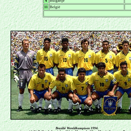
4
Bulgarije
11
België
Brazilië Wereldkampioen 1994.