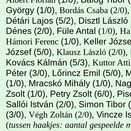
György (1/0),
Bordás Csaba (2/0)
Détári Lajos (5/2), Disztl László
Dénes (2/0), Füle Antal
(1/0), Ha
(1/0), Keller Józse
Hámori Ferenc
József (5/0),
Klausz László (2/0),
Kovács Kálmán (5/3),
Kuttor Atti
Péter (3/0), Lőrincz Emil (5/0)
(1/0), Mracskó Mihály (1/0), Nag
Zsolt (1/0), Petry Zsolt (6/0), Pi
Sallói István (2/0), Simon Tibor 
(3/0),
Vincze Is
Végh Zoltán (2/0),
(
tussen haakjes: aantal gespeelde 