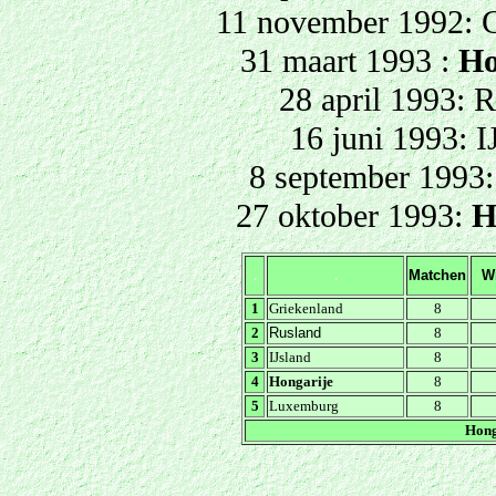
11 november 1992: 
31 maart 1993 :
Ho
28 april 1993: 
16 juni 1993: I
8 september 1993
27 oktober 1993:
H
.
.
Matchen
W
1
Griekenland
8
2
Rusland
8
3
IJsland
8
4
Hongarije
8
5
Luxemburg
8
Hong