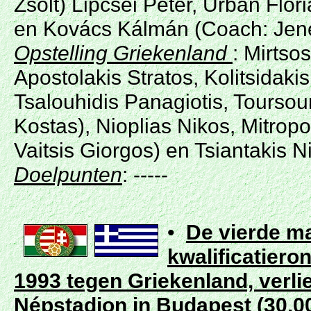
Zsolt) Lipcsei Péter, Urbán Flóri
en Kovács Kálmán (Coach: Jene
Opstelling Griekenland
: Mirtso
Apostolakis Stratos, Kolitsidak
Tsalouhidis Panagiotis, Toursou
Kostas), Nioplias Nikos, Mitropou
Vaitsis Giorgos) en Tsiantakis 
Doelpunten
: -----
•
De vierde ma
kwalificatiero
1993 tegen Griekenland, verli
Népstadion in
Budapest
(30.0