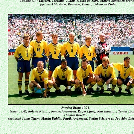
(staand L/R)
Taffarel, Jorginho, Aldair, Mauro da Silva, Marcio Santos en Bran
(gehurkt)
Mazinho, Romario, Dunga, Bebeto en Zinho.
Zweden Brons 1994
.
(staand L/R)
Roland Nilsson, Kennet Andersson, Roger Ljung, Klas Ingesson, Tomas Brol
Thomas Ravelli ;
(gehurkt)
Jonas Thern, Martin Dahlin, Patrik Andersson, Stefan Schwarz en Joachim Bjö