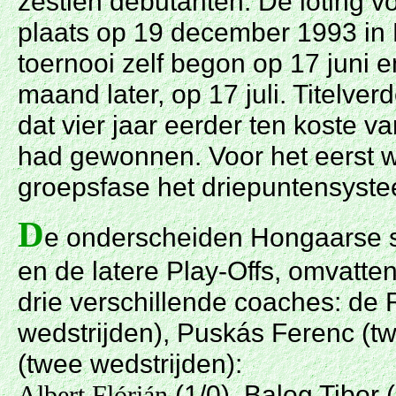
zestien debutanten. De loting v
plaats op 19 december 1993 in
toernooi zelf begon op 17 juni 
maand later, op 17 juli. Titelve
dat vier jaar eerder ten koste va
had gewonnen. Voor het eerst 
groepsfase het driepuntensyste
D
e onderscheiden Hongaarse se
en de latere Play-Offs, omvatte
drie verschillende coaches: de
wedstrijden), Puskás Ferenc (t
(twee wedstrijden):
(1/0), Balog Tibor 
Albert Flórián