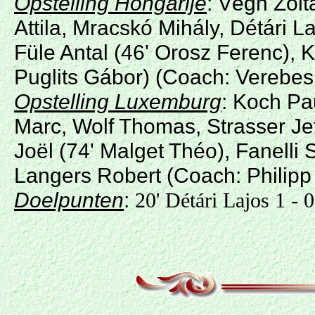
Opstelling Hongarije
: Végh Zolt
Attila, Mracskó Mihály, Détári L
Füle Antal (46' Orosz Ferenc), K
Puglits Gábor) (Coach: Verebes
Opstelling Luxemburg
: Koch Pau
Marc, Wolf Thomas, Strasser Jeff
Joël (74' Malget Théo), Fanelli 
Langers Robert (Coach: Philipp 
Doelpunten
:
20' Détári Lajos 1 - 0