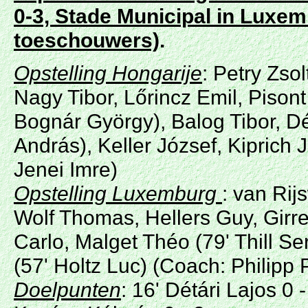
0-3,
Stade Municipal
in Luxe
toeschouwers)
.
Opstelling Hongarije
: Petry Zsol
Nagy Tibor, Lőrincz Emil, Pisont
Bognár György), Balog Tibor, Dét
András), Keller József, Kipric
Jenei Imre)
Opstelling Luxemburg
: van Rij
Wolf Thomas, Hellers Guy, Girr
Carlo, Malget Théo (79' Thill S
(57' Holtz Luc) (Coach: Philipp 
Doelpunten
: 16' Détári Lajos 0 