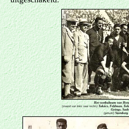
Het voetbalteam van Honga
Takács, Feldman, Toldi
(staand van links naar rechts)
György, Szab
Sternberg 
(gehurkt)