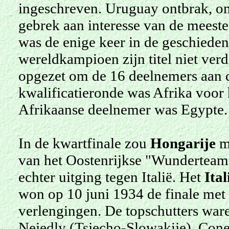
ingeschreven. Uruguay ontbrak, o
gebrek aan interesse van de meest
was de enige keer in de geschieden
wereldkampioen zijn titel niet ver
opgezet om de 16 deelnemers aan d
kwalificatieronde was Afrika voor
Afrikaanse deelnemer was Egypte.
In de kwartfinale zou
Hongarije
me
van het Oostenrijkse "Wunderteam" 
echter uitging tegen Italië. Het
Ita
won op 10 juni 1934 de finale met
verlengingen. De topschutters ware
Nejedly (Tsjecho-Slowakije), Conen