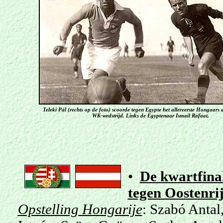
Teleki Pál (rechts op de foto) scoorde tegen Egypte het allereerste Hongaars
WK-wedstrijd. Links de Egyptenaar Ismail Rafaat.
•
De kwartfina
tegen Oostenrij
Opstelling Hongarije
:
Szabó
Antal,