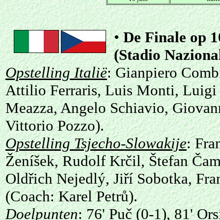
•
De Finale
op 1
(Stadio Nazion
Opstelling Italië
: Gianpiero Combi
Attilio Ferraris, Luis Monti, Luig
Meazza, Angelo Schiavio, Giovann
Vittorio Pozzo).
Opstelling Tsjecho-Slowakije
: Fra
Ženíšek, Rudolf Krčil, Štefan Čam
Oldřich Nejedlý, Jiří Sobotka, Fr
(Coach: Karel Petrů).
Doelpunten
: 76' Puč (0-1), 81' Or