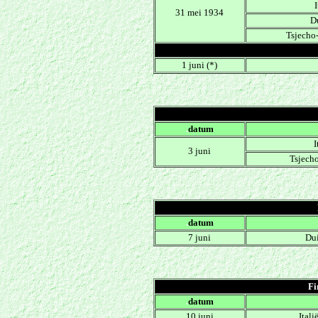
I
31 mei 1934
D
Tsjecho-
1 juni (*)
.
datum
I
3 juni
Tsjecho
.
datum
7 juni
Dui
Fi
.
datum
10 juni
Itali