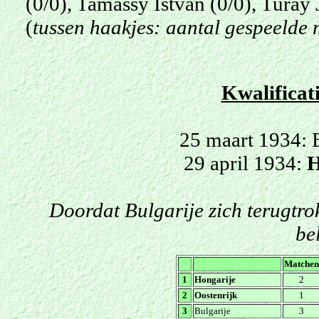
(0/0), Tamássy István (0/0), Turay 
(
tussen haakjes: aantal gespeelde
Kwalificat
25 maart 1934: 
29 april 1934:
H
Doordat Bulgarije zich terugtr
be
.
.
Matchen
1
Hongarije
2
2
Oostenrijk
1
3
Bulgarije
3