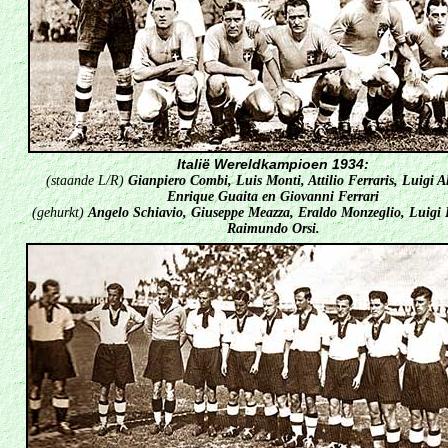
Italië Wereldkampioen 1934:
(staande L/R)
Gianpiero Combi, Luis Monti, Attilio Ferraris, Luigi A
Enrique Guaita en Giovanni Ferrari
(gehurkt)
Angelo Schiavio, Giuseppe Meazza, Eraldo Monzeglio, Luigi B
Raimundo Orsi.