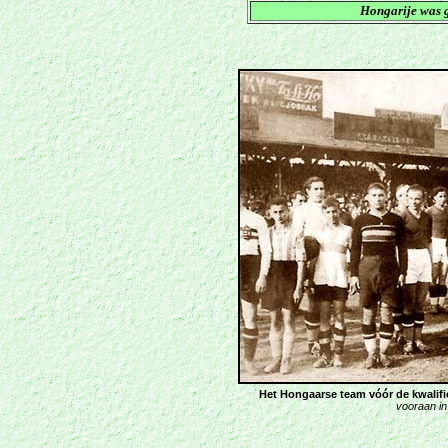
Hongarije was g
Het Hongaarse team vóór de kwalific
vooraan in