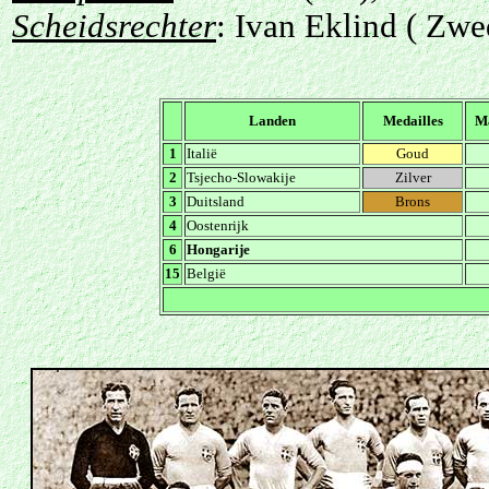
Scheidsrechter
: Ivan Eklind ( Zw
Landen
Medailles
M
1
Italië
Goud
2
Tsjecho-Slowakije
Zilver
3
Duitsland
Brons
4
Oostenrijk
6
Hongarije
15
België