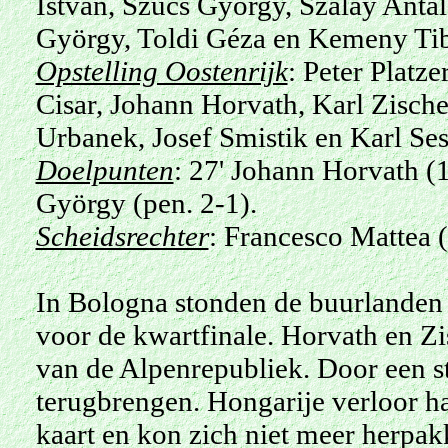
István, Szücs
György
, Szalay Anta
György
, Toldi Géza en Kemeny Ti
Opstelling Oostenrijk
: Peter Platze
Cisar, Johann Horvath, Karl Zische
Urbanek, Josef Smistik en Karl Ses
Doelpunten
: 27' Johann Horvath (1
György
(pen. 2-1).
Scheidsrechter
: Francesco Mattea (
In Bologna stonden de buurlanden 
voor de kwartfinale. Horvath en Z
van de Alpenrepubliek. Door een s
terugbrengen. Hongarije verloor h
kaart en kon zich niet meer herpak