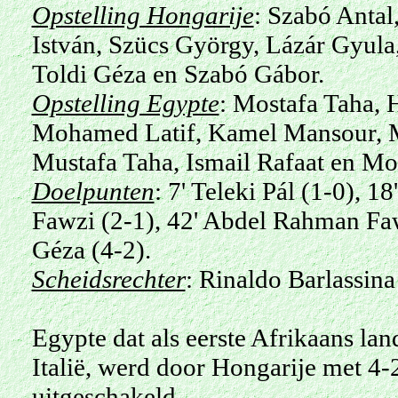
Opstelling Hongarije
:
Szabó
A
ntal
István, Szücs
György
, Lázár Gyula
Toldi Géza en Szabó Gábor.
Opstelling Egypte
: Mostafa Taha, 
Mohamed Latif, Kamel Mansour,
Mustafa Taha, Ismail Rafaat en M
Doelpunten
: 7' Teleki Pál (1-0), 
Fawzi (2-1), 42' Abdel Rahman Fawz
Géza (4-2).
Scheidsrechter
: Rinaldo Barlassina 
Egypte dat als eerste Afrikaans la
Italië, werd door Hongarije met 4-
uitgeschakeld.