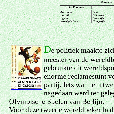
Resultaten
niet Europese
Argentinië
België
Brazilië
Duitsland
Egypte
Frankrijk
Verenigde Staten
Hongarije
D
e politiek maakte zic
meester van de wereldb
gebruikte dit wereldspo
enorme reclamestunt voo
partij. Iets wat hem twe
nagedaan werd ter gele
Olympische Spelen van Berlijn.
Voor deze tweede wereldbeker had