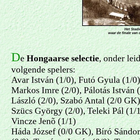
Het Stadi
waar de finale van
D
e
Hongaarse selectie
, onder le
volgende spelers:
Avar István (1/0), Futó Gyula (1/0
Markos Imre (2/0), Pálotás István 
László (2/0), Szabó Antal (2/0 GK)
Szücs György (2/0), Teleki Pál (1/1
Vincze Jenõ (1/1)
Háda József (0/0 GK), Bíró
Sándor 