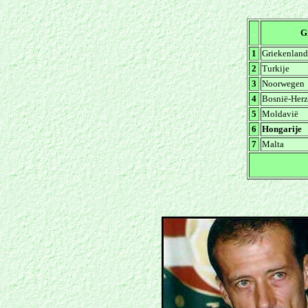
.
.
G
1
Griekenland
2
Turkije
3
Noorwegen
4
Bosnië-Her
5
Moldavië
6
Hongarije
7
Malta