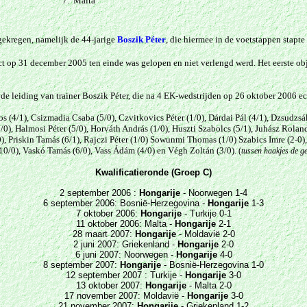
7.
Malta
gekregen, namelijk de 44-jarige
Boszik Péter
, die hiermee in de voetstappen stapt
t op 31 december 2005 ten einde was gelopen en niet verlengd werd. Het eerste obj
 de leiding van trainer Boszik Péter, die na 4 EK-wedstrijden op 26 oktober 2006 e
 (4/1), Csizmadia Csaba (5/0), Czvitkovics Péter (1/0), Dárdai Pál (4/1), Dzsudzsák 
/0),
Halmosi Péter (5/0),
Horváth András (1/0),
Huszti Szabolcs (5/1), Juhász Roland 
0),
Priskin Tamás (6/1), Rajczi Péter (1/0) Sowunmi Thomas (1/0)
Szabics Imre (2-0)
10/0),
Vaskó Tamás (6/0), Vass Ádám (4/0) en
Végh Zoltán (3/0).
(
tussen haakjes de g
Kwalificatieronde (Groep C)
2 september 2006 :
Hongarije
- Noorwegen 1-4
6 september 2006: Bosnië-Herzegovina -
Hongarije
1-3
7 oktober 2006:
Hongarije
- Turkije 0-1
11 oktober 2006: Malta -
Hongarije
2-1
28 maart 2007:
Hongarije
- Moldavië 2-0
2 juni 2007: Griekenland -
Hongarije
2-0
6 juni 2007: Noorwegen -
Hongarije
4-0
8 september 2007:
Hongarije
- Bosnië-Herzegovina 1-0
12 september 2007 : Turkije -
Hongarije
3-0
13 oktober 2007:
Hongarije
- Malta 2-0
17 november 2007: Moldavië -
Hongarije
3-0
21 november 2007:
Hongarije
- Griekenland 1-2