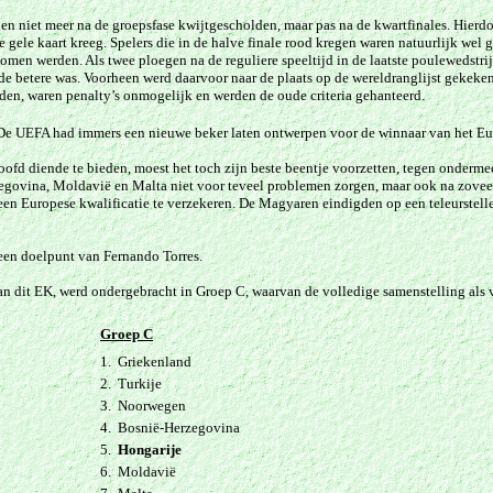
den niet meer na de groepsfase kwijtgescholden, maar pas na de kwartfinales. Hierd
2e gele kaart kreeg. Spelers die in de halve finale rood kregen waren natuurlijk wel g
nomen werden. Als twee ploegen na de reguliere speeltijd in de laatste poulewedstri
de betere was. Voorheen werd daarvoor naar de plaats op de wereldranglijst gekeken
lden, waren penalty’s onmogelijk en werden de oude criteria gehanteerd.
De UEFA had immers een nieuwe beker laten ontwerpen voor de winnaar van het E
oofd diende te bieden, moest het toch zijn beste beentje voorzetten, tegen onderm
ovina, Moldavië en Malta niet voor teveel problemen zorgen, maar ook na zoveel
 een Europese kwalificatie te verzekeren. De Magyaren eindigden op een teleurstell
een doelpunt van Fernando Torres.
van dit EK, werd ondergebracht in Groep C, waarvan de volledige samenstelling als 
Groep C
1.
Griekenland
2.
Turkije
3.
Noorwegen
4.
Bosnië-Herzegovina
5.
Hongarije
6.
Moldavië