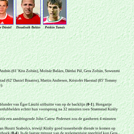
r Dániel
Dzsudzsák Balázs
Priskin Tamás
András (61' Kiss Zoltán), Molnár Balázs, Dárdai Pál, Gera Zoltán, Sowunmi
d (62' Daniel Braaten), Martin Andresen, Kristofer Haestad (85' Tommy
).
 blunder van
Éger
László uitbuitte van op de backlijn (
0-1
). Hongarije
verdubbelden echter hun voorsprong na 32 minuten toen Strømstad Király
 vóór een aandringende John Carew. Pedersen zou de gastheren 4 minuten
an Huszti Szabolcs, terwijl Király goed tussenbeide diende te komen op
hthoek (
0-4
). In de laatste minuut van de reglementaire speeltijd kon Gera