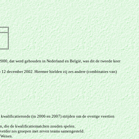
 2000, dat werd gehou
den in Nederland en België, was dit de tweede keer
 12 december 2002. Hiermee hielden zij zes andere (combinaties van)
 kwalificatieronde (in 2006 en 2007) strijden om de overige veertien
n, die de kwalificatiematchen zouden spelen
.
 verder zes groepen met zeven teams samengesteld.
n Wenen.