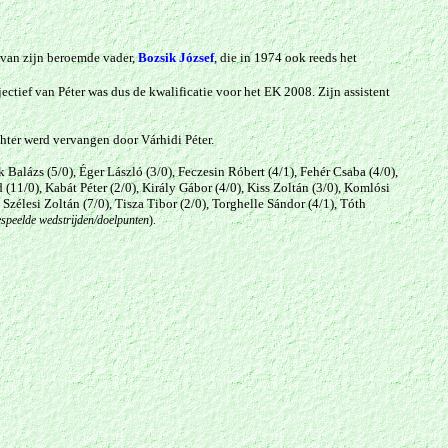
e van zijn beroemde vader,
Bozsik József
, die in 1974 ook reeds het
ectief van Péter was dus de kwalificatie voor het EK 2008.
Zijn assistent
chter werd vervangen door Várhidi Péter.
Balázs (5/0), Éger László (3/0), Feczesin Róbert (4/1), Fehér Csaba (4/0),
(11/0), Kabát Péter (2/0), Király Gábor (4/0), Kiss Zoltán (3/0),
Komlósi
,
Szélesi Zoltán (7/0), Tisza Tibor (2/0),
Torghelle Sándor (4/1), Tóth
espeelde wedstrijden/doelpunten
).