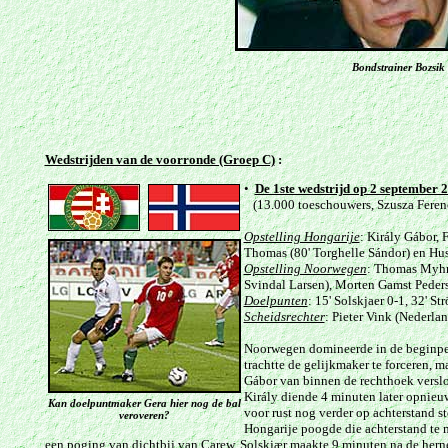
Bondstrainer
Bozsik 
Wedstrijden van de voorronde (Groep C)
:
•
De 1ste wedstrijd op 2 september 
(13.000 toeschouwers, Szusza Ferenc
Opstelling Hongarije
: Király Gábor, 
Thomas (80' Torghelle Sándor) en Hus
Opstelling Noorwegen
: Thomas Myhre
Svindal Larsen), Morten Gamst Pederse
Doelpunten
: 15' Solskjaer 0-1, 32' St
Scheidsrechter
: Pieter Vink (Nederlan
Noorwegen domineerde in de beginper
trachtte de gelijkmaker te forceren
Gábor van binnen de rechthoek verslo
Király diende 4 minuten later opnieu
Kan doelpuntmaker Gera hier nog de bal
voor rust nog verder op achterstand s
veroveren?
Hongarije poogde die achterstand te m
een poging van dichtbij van Carew. Solskjær maakte 9 minuten na de herne