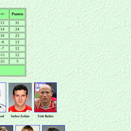
+/-
Punten
15
31
14
24
16
23
-6
13
-7
12
-11
12
-21
5
and
Szélesi Zoltán
Tóth Balázs