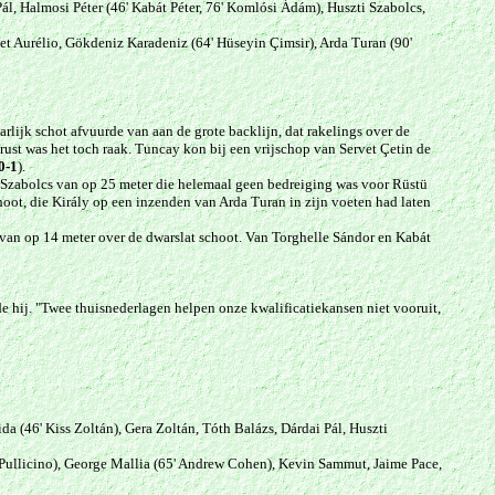
ál, Halmosi Péter (46' Kabát Péter, 76' Koml
ósi Ádám), Huszt
i Szabolcs,
t Aurélio, Gökdeniz Karadeniz (64' Hüseyin Çimsir), Arda Turan (90'
lijk schot afvuurde van aan de grote backlijn, dat rakelings over de
 rust was het toch raak. Tuncay kon bij een vrijschop van Servet Çetin de
0-1
).
i Szabolcs van op 25 meter die helemaal geen bedreiging was voor Rüstü
hoot, die Király op een inzenden van Arda Turan in zijn voeten had laten
 van op 14 meter over de dwarslat schoot. Van Torghelle Sándor en Kabát
e hij. "Twee thuisnederlagen helpen onze kwalificatiekansen niet vooruit,
a (46' Kiss Zoltán), Gera Zoltán, Tóth Balázs, Dárdai Pál, Huszti
r Pullicino), George Mallia (65' Andrew Cohen), Kevin Sammut, Jaime Pace,