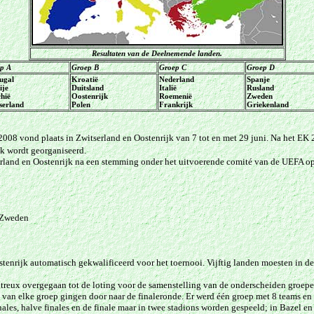
Resultaten van de Deelnemende landen.
p A
Groep B
Groep C
Groep D
ugal
Kroatië
Nederland
Spanje
ije
Duitsland
Italië
Rusland
chië
Oostenrijk
Roemenië
Zweden
serland
Polen
Frankrijk
Griekenland
008 vond plaats in Zwitserland en Oostenrijk van 7 tot en met 29 juni. Na het EK
k wordt georganiseerd.
rland en Oostenrijk na een stemming onder het uitvoerende comité van de UEFA op
 Zweden
tenrijk automatisch gekwalificeerd voor het toernooi. Vijftig landen moesten in de
treux overgegaan tot de loting voor de samenstelling van de onderscheiden groepe
 van elke g
roep gingen door naar de finaleronde. Er werd één groep met 8 teams en
ales, halve finales en de finale maar in twee stadions worden gespeeld; in Bazel e