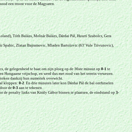
nood een troost voor de Magyaren.
oland), Tóth Balázs, Molnár Balázs, Dárdai Pál, Huszti Szabolcs, Gera
r Spahic, Zlatan Bajramovic, Mladen Bartolovic (63' Vule Trivunovic),
cs, de gelegenheid te baat om zijn ploeg op de 36ste minuut op
0-1
te
 een Hongaarse vrijschop, en werd dus met rood van het terrein verwezen.
estoken dankzij hun numeriek overwicht.
aal kloppen:
0-2
. En drie minuten later kon Dárdai Pál de bal ontfutselen
 door de
0-3
aan te tekenen.
 de penalty links van Király Gábor binnen te plaatsen, de eindstand op
3-