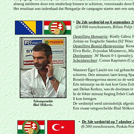
alsnog milderen door een strafschop binnen te schieten, veroorzaakt door 
Het resultaat was inderdaad dat Hongarije de campagne startte met een o
•
De 2de wedstrijd op 6 september 2
(24.000 toeschouwers, Bilino Polje 
Opstelling Hongarije
: Király Gábor, 
Zoltán en Torghelle Sándor (92' Péter
Opstelling Bosnië-Herzegovina
: Kena
Elvir Bolic, Zvjezdan Misimovic, Mirk
Doelpunten
: 36' Huszti 0-1 (penalty),
Scheidsrechter
: Costas Kapitanis (Cy
Wanneer Éger László ten val gebracht
schieten. Drie minuten later kreeg Spa
Bosnië-Herzegovina moest zo de wedst
Eén minuutje na de rust kon Gera Zo
aan Dušan Kerkez, was de doelman te 
In de 64ste minuut beging Fehér Csab
1
kon brengen.
Teleurgestelde
De wedstrijd werd uiteindelijk afgesl
Blaž Sliškovi
c
.
Een zwaar ontgoochelde Blaž Sliškovi
•
De 3de wedstrijd op 7 oktober 
(6.500 toeschouwers, Puskás Fere