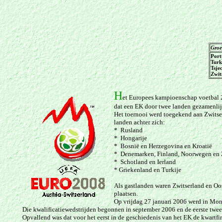
Groe
Port
Turk
Tsje
Zwit
H
et Europees kampioenschap voetbal 2
dat een EK door twee landen gezamenlij
Het toernooi werd toegekend aan Zwitse
landen achter zich:
* Rusland
* Hongarije
* Bosnië en Herzegovina en Kroatië
* Denemarken, Finland, Noorwegen en
* Schotland en Ierland
* Griekenland en Turkije
Als gastlanden waren Zwitserland en Oos
plaatsen.
Op vrijdag 27 januari 2006 werd in Mon
Die kwalificatiewedstrijden begonnen in september 2006 en de eerste twee
Opvallend was dat voor het eerst in de geschiedenis van het EK de kwartfin