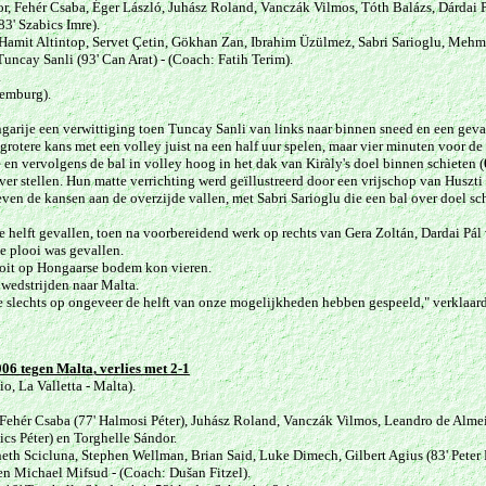
or, Fehér Csaba, Éger László, Juhász Roland, Vanczák Vilmos, Tóth Balázs, Dárdai P
3' Szabics Imre).
 Hamit Altintop, Servet Çetin, Gökhan Zan, Ibrahim Üzülmez, Sabri Sarioglu, Mehme
cay Sanli (93' Can Arat) - (Coach: Fatih Terim).
.
xemburg).
arije een verwittiging toen Tuncay Sanli van links naar binnen sneed en een gevaar
grotere kans met een volley juist na een half uur spelen, maar vier minuten voor de
 en vervolgens de bal in volley hoog in het dak van Kiràly's doel binnen schieten (
er stellen.
Hun matte verrichting werd geïllustreerd door een vrijschop van Huszt
even de kansen aan de overzijde vallen, met Sabri Sarioglu die een bal over doel sc
e helft gevallen, toen na voorbereidend werk op rechts van Gera Zoltán, Dardai Pál
de plooi was gevallen.
 ooit op Hongaarse bodem kon vieren.
wedstrijden naar Malta.
e slechts op ongeveer de helft van onze mogelijkheden hebben gespeeld," verklaard
006 tegen Malta
,
verlies met 2-1
, La Valletta - Malta).
 Fehér Csaba (77' Halmosi Péter), Juhász Roland, Vanczák Vilmos, Leandro de Almeid
ics Péter) en Torghelle Sándor.
neth Scicluna, Stephen Wellman, Brian Said, Luke Dimech, Gilbert Agius (83' Pete
en Michael Mifsud - (Coach: Dušan Fitzel).