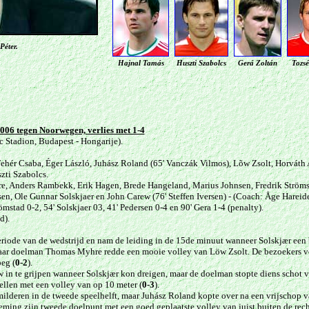
Péter.
Hajnal Tamás
Huszti Szabolcs
Gerá Zoltán
Tozsé
2006 tegen Noorwegen, verlies met 1-4
 Stadion, Budapest - Hongarije).
Fehér Csaba, Éger László, Juhász Roland (65' Vanczák Vilmos), Lõw Zsolt, Horváth 
zti Szabolcs.
, Anders Rambekk, Erik Hagen, Brede Hangeland, Marius Johnsen, Fredrik Strömsta
n, Ole Gunnar Solskjaer en John Carew (76' Steffen Iversen) - (Coach: Åge Hareide
römstad 0-2, 54' Solskjaer 03, 41' Pedersen 0-4 en 90' Gera 1-4 (penalty).
d).
iode van de wedstrijd en nam de leiding in de 15de minuut wanneer Solskjær een
, maar doelman Thomas Myhre redde een mooie volley van Löw Zsolt. De bezoekers 
eg (
0-2
).
w in te grijpen wanneer Solskjær kon dreigen, maar de doelman stopte diens schot
tellen met een volley van op 10 meter (
0-3
).
ilderen in de tweede speelhelft, maar
Juhász Roland kopte over na een vrijschop v
ming zijn tweede doelpunt met een goed geplaatste volley van juist buiten de rec