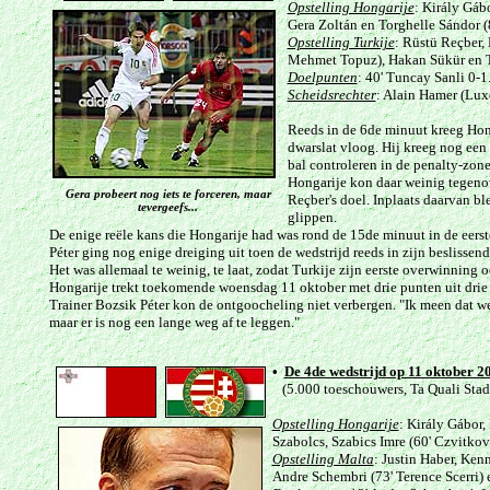
Opstelling Hongarije
: Király Gáb
Gera Zoltán en Torghelle Sándor (8
Opstelling Turkije
: Rüstü Reçber,
Mehmet Topuz), Hakan Sükür en Tun
Doelpunten
: 40' Tuncay Sanli 0-1
Scheidsrechter
: Alain Hamer (Lu
Reeds in de 6de minuut kreeg Hong
dwarslat vloog. Hij kreeg nog een 
bal controleren in de penalty-zone
Hongarije kon daar weinig tegenov
Gera probeert nog iets te forceren, maar
Reçber's doel. Inplaats daarvan bl
tevergeefs...
glippen.
De enige reële kans die Hongarije had was rond de 15de minuut in de eerst
Péter ging nog enige dreiging uit toen de wedstrijd reeds in zijn beslissen
Het was allemaal te weinig, te laat, zodat Turkije zijn eerste overwinning
Hongarije trekt toekomende woensdag 11 oktober met drie punten uit drie 
Trainer Bozsik Péter kon de ontgoocheling niet verbergen. "Ik meen dat w
maar er is nog een lange weg af te leggen."
•
De 4de wedstrijd op 11 oktober 2
(5.000 toeschouwers, Ta Quali Stadio
Opstelling Hongarije
: Király Gábor,
Szabolcs, Szabics Imre (60' Czvitkov
Opstelling Malta
: Justin Haber, Ken
Andre Schembri (73' Terence Scerri) 