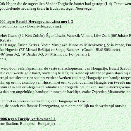
Erik Hagen die de ingevallen Sándor Torghelle foutief had gestopt (
1-4
). Ternauwer
ntgoochelende nederlaag thuis in Budapest tegen Noorwegen.
006 tegen Bosnië-Herzegovina, winst met 1-3
Stadion, Zenica - Bosnië-Herzegovina).
Fehér Csaba (82' K
iss Zoltán), Ég
er László, Vanczák Vilmos, Lõw Zsolt (66' Juhász R
 Kabát).
n Hasagic, Dušan Kerkez, Vedin Music (46' Ninoslav Milenkovic ), Saša Papac, Emi
o Hrgovic (73' Mirsad Bešlija) en Sergej Babarez - (Coach: Blaž Sliškovic).
 46' Gera 0-2, 49' Dárdai 0-3, 64' Misimovic 1-3 (penalty).
prus).
 werd door Saša Papac, nam de vaste strafschopnemer van Hongarije, Huszti Szabol
hic een tweede gele kaart, omdat hij te lang treuzelde op afstand te gaan staan bij
rijd met slechts tien spelers verder afwerken en kreeg Hongarije een handje toeg
ltán, op een hoekschop van Huszti, met een kopbal doelman Hasagic een tweede m
slim af in een één-tegen-één situatie en bezegelde het lot van Bosnië-Herzegovina
a dan een ongelukkig handspel binnen de backlijn, zodat Zvjezdan Misimovic, door
oten met een eerste overwinning van Hongarije in Groep C.
c, de coach van Bosnië-Herzegovina, nam onmiddellijk na de wedstrijd ontslag.
2006 tegen Turkije,
verlies met 0-1
nc Stadion, Budapest - Hongarije).