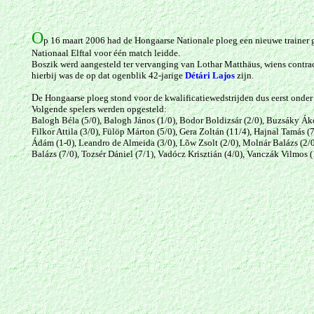
O
p 16 maart 2006 had de Hongaarse Nationale ploeg een nieuwe trainer 
Nationaal
Elftal voor één match leidde.
Boszik werd aangesteld ter vervanging
van
Lothar Matthäus, wiens contrac
hierbij was de op dat ogenblik 42-jarige
Détári Lajos
zijn.
D
e Hongaarse ploeg stond voor de kwalificatiewedstrijden dus eerst onder
Volgende spelers werden opgesteld:
Balogh Béla (5/0), Balogh János (1/0), Bodor Boldizsár (2/0), Buzsáky Ákos
Filkor Attila (3/0), Fülöp Márton (5/0),
Gera Zoltán (11/4),
Hajnal Tamás (7
Ádám (1-0), Leandro de Almeida (3/0),
Lõw Zsolt (2/0), Molnár Balázs (2/
Balázs (7/0),
Tozsér Dániel (7/1), Vadócz Krisztián (4/0),
Vanczák Vilmos (