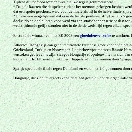
Tijdens dit toernooi werden twee nieuwe regels geïntroduceerd.
* De gele kaarten die de spelers tijdens het toernooi gekregen hebben wer
dat een speler geschorst werd voor de finale als hij in de halve finale zijn 
* Er was een mogelijkheid dat er in de laatste poulewedstrijd penalty’s ge
doelsaldo en doelpunten voor, werd via een strafschoppenserie beslist wie 
wedstrijdronde gelijk stonden niet in de derde wedstrijd tegen elkaar spee
Er stond de winnaar van het EK 2008 een
gloednieuwe trofee
te wachten. 
Alhoewel
Hongarije
aan geen traditionele Europese grote kanonnen het h
Griekenland, Turkije en Noorwegen. Logischerwijze moesten Bosnië-Herzeg
verstoken gebleven te zijn, slaagde Hongarije er opnieuw niet in zich van
hun groep.
Het EK werd in het Ernst Happelstadion gewonnen door Spanje.
Spanje
speelde de finale tegen Duitsland en werd met 1-0 gewonnen door 
Hongarije, dat zich tevergeefs kandidaat had gesteld voor de organisatie 