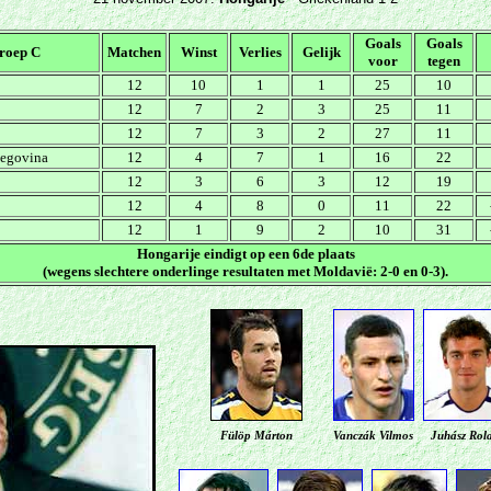
Goals
Goals
roep C
Matchen
Winst
Verlies
Gelijk
voor
tegen
12
10
1
1
25
10
12
7
2
3
25
11
12
7
3
2
27
11
zegovina
12
4
7
1
16
22
12
3
6
3
12
19
12
4
8
0
11
22
12
1
9
2
10
31
Hongarije eindigt op een 6de plaats
(wegens slechtere onderlinge resultaten met Moldavië: 2-0 en 0-3).
Fülöp Márton
Vanczák Vilmos
Juhász Rol