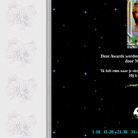
Deze Awards werden
door N
'Ik heb even naar je si
Hij i
...waa
-
1-10
11-20
21-30
31-