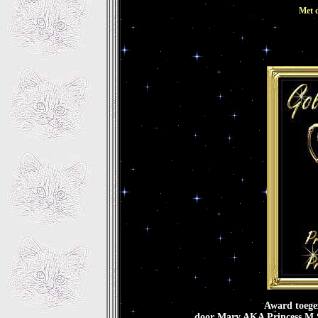
Met 
Award toege
door Mary AKA Princess M.S.