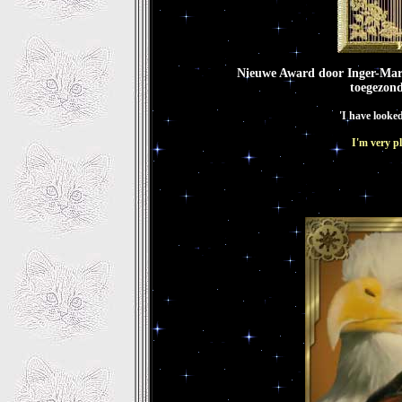
Nieuwe Award door Inger-Mar
toegezond
'I have looked 
I'm very p