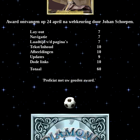
Award ontvangen op 24 april na webkeuring door Johan Schoepen.
Lay-out
7
Navigatie
7
Laadtijd v/d pagina's
7
Tekst/Inhoud
10
Afbeeldingen
10
Updates
9
Dode links
10
Totaal
60
'Proficiat met uw gouden award.'