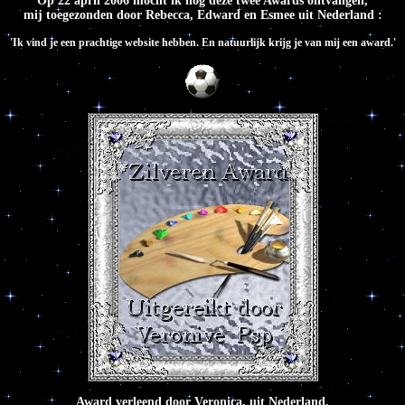
Op 22 april 2006 mocht ik nog deze twee Awards ontvangen,
mij toegezonden door Rebecca, Edward en Esmee uit Nederland :
'Ik vind je een prachtige website hebben. En natuurlijk krijg je van mij een award.'
Award verleend door Veronica, uit Nederland,