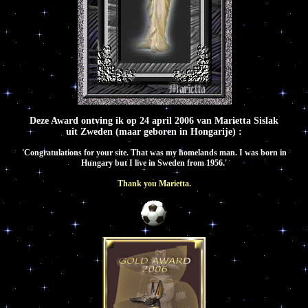
Deze Award ontving ik op 24 april 2006 van Marietta Sislak
uit Zweden (maar geboren in Hongarije) :
'Congratulations for your site. That was my homelands man. I was born in
Hungary but I live in Sweden from 1956.'
Thank you Marietta.