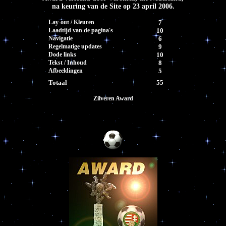
na keuring van de Site op 23 april 2006.
Lay-out / Kleuren
7
Laadtijd van de pagina's
10
Navigatie
6
Regelmatige updates
9
Dode links
10
Tekst / Inhoud
8
Afbeeldingen
5
Totaal
55
Zilveren Award