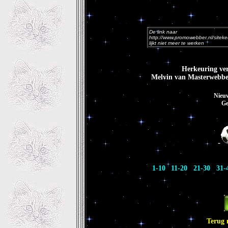
De link naar
http://www.promowebber.nl/sitek
lijkt niet meer te werken
Herkeuring ver
Melvin van Masterwebbe
Nieuw
Ge
-
1-10
11-20
21-30
31-
Terug 