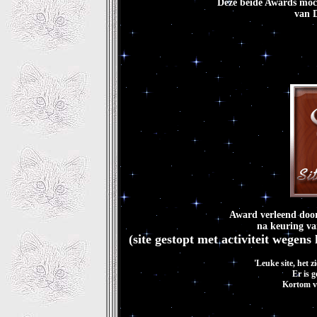
Deze beide Awards moc
van 
Award verleend door
na keuring va
(site gestopt met activiteit wegen
'Leuke site, het z
Er is g
Kortom va