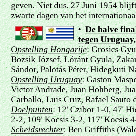
geven. Niet dus. 27 Juni 1954 blijft 
zwarte dagen van het internationaa
•
De halve fina
tegen Uruguay,
O
pstelling Hongarije
: Grosics Gyu
Bozsik József, Lóránt Gyula, Zakar
Sándor,
Palotás
Péter, Hidegkuti N
O
pstelling Uruguay
: Gaston Maspo
Victor Andrade, Juan Hohberg, Jua
Carballo, Luis Cruz, Rafael Sauto
Doelpunten
: 12' Czibor 1-0, 47' H
2-2, 109' Kocsis 3-2, 117' Kocsis 4
Scheidsrechter
: Ben Griffiths (Wale