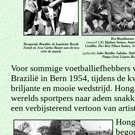
Het Braziliaanse
(staand L/R)
Djalma Santos, Ante
Hongarije-Brazilië: de kapiteins Bozsik
Castilho, Dos Reis Nilton Santos, J
József en Jose Carlos Bauer aan de toss
vóór de match.
(gehurkt)
Julio Betelho Julinho, Didi
Pinga
(José Lázaro Ro
Voor sommige voetballiefhebbers w
Brazilië in Bern 1954, tijdens de 
briljante en mooie wedstrijd. Honga
werelds sportpers naar adem snakke
een verbijsterend vertoon van artis
Honga
begon