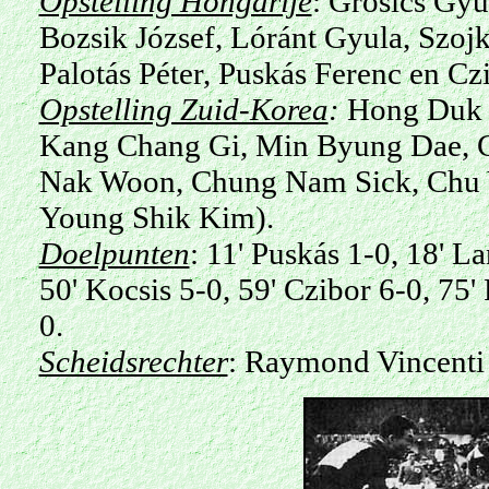
Opstelling Hongarije
: Grosics Gyu
Bozsik József, Lóránt Gyula, Szojk
Palotás
Péter, Puskás Ferenc en Czi
Opstelling Zuid-Korea
:
Hong Duk Y
Kang Chang Gi, Min Byung Dae, 
Nak Woon, Chung Nam Sick, Chu 
Young Shik Kim).
Doelpunten
: 11' Puskás 1-0, 18' La
50' Kocsis 5-0, 59' Czibor 6-0, 75'
0.
Scheidsrechter
: Raymond Vincenti 