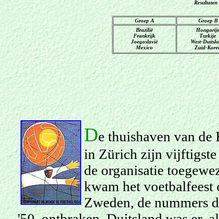
Resultaten
Groep A
Groep B
Brazilië
Hongarij
Frankrijk
Turkije
Joegoslavië
West-Duitsl
Mexico
Zuid-Kore
D
e thuishaven van de 
in Zürich zijn vijftigst
de organisatie toegewez
kwam het voetbalfeest o
Zweden, de nummers dri
'50, ontbraken. Duitsland was er, a