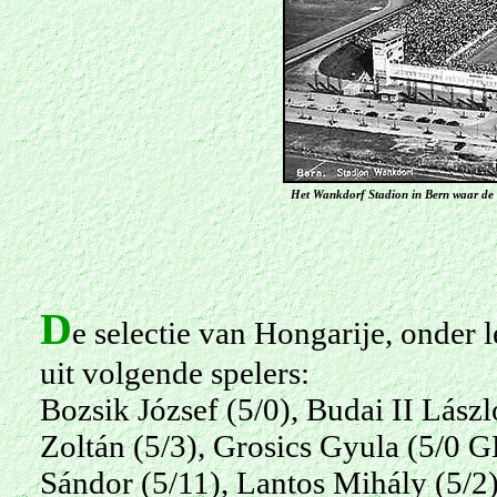
Het Wankdorf Stadion in Bern waar de 
D
e selectie van Hongarije, onder 
uit volgende spelers:
Bozsik József (5/0), Budai II Lász
Zoltán (5/3), Grosics Gyula (5/0 G
Sándor (5/11), Lantos Mihály (5/2),