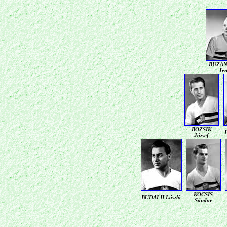
BUZÁN
Je
BOZSIK
József
KOCSIS
BUDAI II László
Sándor