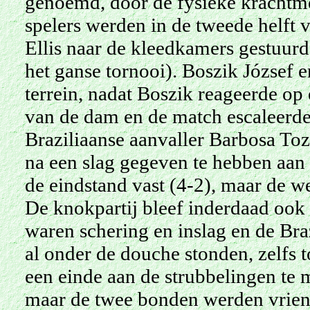
genoemd, door de fysieke krachtme
spelers werden in de tweede helft 
Ellis naar de kleedkamers gestuurd
het ganse tornooi). Boszik József 
terrein, nadat Boszik reageerde op
van de dam en de match escaleerde 
Braziliaanse aanvaller Barbosa To
na een slag gegeven te hebben aan 
de eindstand vast (4-2), maar de we
De knokpartij bleef inderdaad ook 
waren schering en inslag en de Br
al onder de douche stonden, zelfs t
een einde aan de strubbelingen te 
maar de twee bonden werden vriende