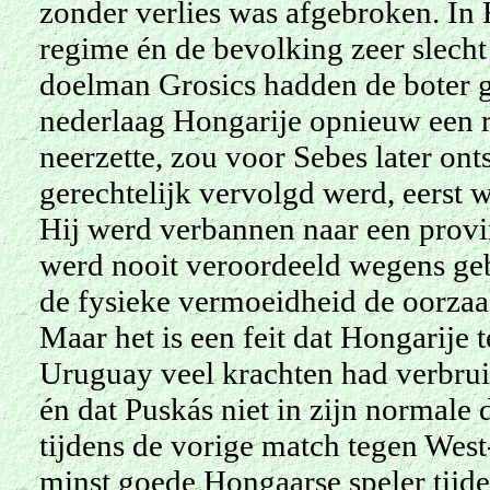
zonder verlies was afgebroken. In
regime én de bevolking zeer slecht
doelman Grosics hadden de boter 
nederlaag Hongarije opnieuw een r
neerzette, zou voor Sebes later onts
gerechtelijk vervolgd werd, eerst 
Hij werd verbannen naar een provin
werd nooit veroordeeld wegens geb
de fysieke vermoeidheid de oorzaa
Maar het is een feit dat Hongarije 
Uruguay veel krachten had verbruik
én dat Puskás niet in zijn normale
tijdens de vorige match tegen West
minst goede Hongaarse speler tijde