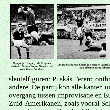
Hongarije-Uruguay: de Uruguese
...maar hier scoort Kocsis dan toch en verded
doelman Gaston Roque Maspoli redt
kan alleen maar toekijken
vóór Kocsis Sándor...
sleutelfiguren: Puskás Ferenc ontb
andere. De partij kon alle kanten 
overgang tussen improvisatie en E
Zuid-Amerikanen, zoals vooral Sch