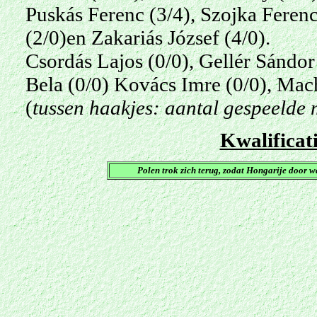
Puskás Ferenc (3/4), Szojka Ferenc 
(2/0)en Zakariás József (4/0).
Csordás Lajos (0/0), Gellér Sándo
Bela (0/0) Kovács Imre (0/0), Mach
(
tussen haakjes: aantal gespeelde
Kwalificat
Polen trok zich terug, zodat Hongarije door 