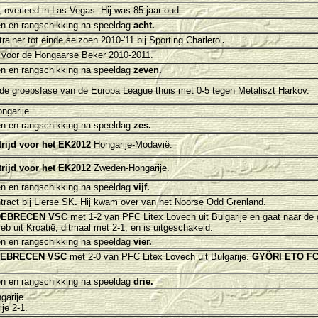
 overleed in Las Vegas. Hij was 85 jaar oud.
n en rangschikking na speeldag
acht.
ainer tot einde seizoen 2010-'11 bij Sporting Charleroi
.
voor de
Hongaarse Beker 2010-2011.
n en rangschikking na speeldag
zeven.
in de groepsfase van de Europa League thuis met 0-5 tegen
Metaliszt Harkov
.
ngarije
n en rangschikking na speeldag
zes.
trijd voor het EK2012
Hongarije-Modavië.
trijd voor het EK2012
Zweden-Hongarije.
n en rangschikking na speeldag
vijf.
ract bij Lierse SK
.
Hij kwam over van het Noorse Odd Grenland.
DEBRECEN VSC
met 1-2 van
PFC Litex Lovech
uit Bulgarije en gaat naar de
b uit Kroatië, ditmaal
met 2-1, en is uitgeschakeld.
n en rangschikking na speeldag
vier.
EBRECEN VSC
met 2-0 van
PFC Litex Lovech
uit Bulgarije.
GYÕRI ETO F
n en rangschikking na speeldag
drie.
garije
je 2-1.