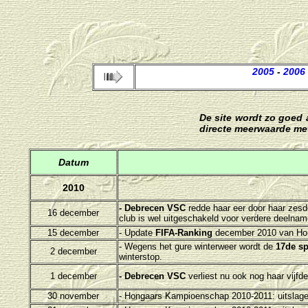
2005
-
2006
De site wordt zo goed 
directe meerwaarde me
Datum
2010
- Debrecen VSC
redde haar eer door haar zesd
16 december
club is wel uitgeschakeld voor verdere deelnam
15 december
- Update
FIFA-Ranking
december 2010 van Hon
- Wegens het gure winterweer wordt de
17de s
2 december
winterstop.
1 december
- Debrecen VSC
verliest nu ook nog haar vijfd
30 november
- H
ongaars Kampioenschap 2010-2011: uitslage