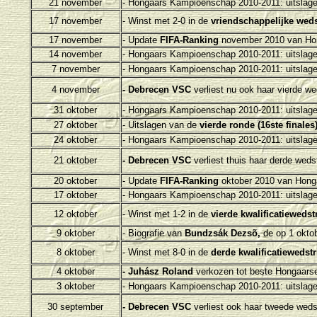
21 november
- H
ongaars Kampioenschap 2010-2011: uitslage
17 november
- Winst met 2-0 in de
vriendschappelijke weds
17 november
- Update
FIFA-Ranking
november 2010 van Hon
14 november
- H
ongaars Kampioenschap 2010-2011: uitslage
7 november
- H
ongaars Kampioenschap 2010-2011: uitslage
4 november
- Debrecen VSC
verliest nu ook haar vierde w
31 oktober
- H
ongaars Kampioenschap 2010-2011: uitslage
27 oktober
- Uitslagen van de
vierde ronde (16ste finales
24 oktober
- H
ongaars Kampioenschap 2010-2011: uitslage
21 oktober
- Debrecen VSC
verliest thuis haar derde wed
20 oktober
- Update
FIFA-Ranking
oktober 2010 van Honga
17 oktober
- H
ongaars Kampioenschap 2010-2011: uitslage
12 oktober
- Winst met 1-2 in de
vierde kwalificatiewedst
9 oktober
- Biografie van
Bundzsák Dezsõ,
de op 1 okto
8 oktober
- Winst met 8-0 in de
derde kwalificatiewedst
4 oktober
- Juhász Roland
verkozen tot beste Hongaarse 
3 oktober
- H
ongaars Kampioenschap 2010-2011: uitslage
30 september
- Debrecen VSC
verliest ook haar tweede weds