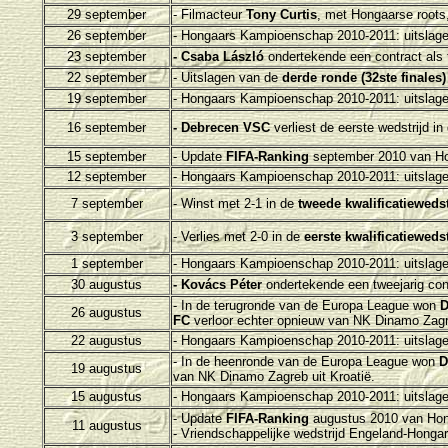
29 september
- Filmacteur
Tony Curtis
, met Hongaarse roots,
26 september
- H
ongaars Kampioenschap 2010-2011: uitslage
23 september
- Csaba László
ondertekende een contract als tr
22 september
- Uitslagen van de
derde ronde (32ste finales)
19 september
- H
ongaars Kampioenschap 2010-2011: uitslage
16 september
- Debrecen VSC
verliest de eerste wedstrijd 
15 september
- Update
FIFA-Ranking
september 2010 van Ho
12 september
- H
ongaars Kampioenschap 2010-2011: uitslage
7 september
- Winst met 2-1 in de
tweede kwalificatieweds
3 september
- Verlies met 2-0 in de
eerste kwalificatieweds
1 september
- H
ongaars Kampioenschap 2010-2011: uitslage
30 augustus
- Kovács Péter
ondertekende een tweejarig cont
- In de terugronde van de Europa League won
26 augustus
FC
verloor echter opnieuw van
NK Dinamo Zagre
22 augustus
- H
ongaars Kampioenschap 2010-2011: uitslage
- In de heenronde van de Europa League won
D
19 augustus
van
NK Dinamo Zagreb uit Kroatië
.
15 augustus
- H
ongaars Kampioenschap 2010-2011: uitslage
- Update
FIFA-Ranking
augustus 2010 van Hon
11 augustus
- Vriendschappelijke wedstrijd Engeland-Hongari