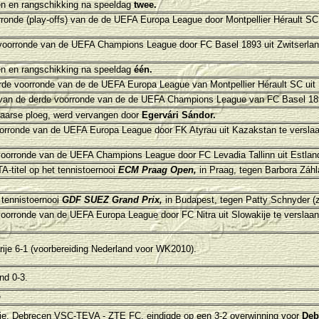
n en rangschikking na speeldag
twee.
orronde (play-offs) van de de UEFA Europa League door
Montpellier Hérault SC
 voorronde van de UEFA Champions League door
FC Basel 1893 uit Zwitserla
n en rangschikking na speeldag
één.
derde voorronde van de de UEFA Europa League van
Montpellier Hérault SC uit 
e van de derde voorronde van de de UEFA Champions League van
FC Basel 189
aarse ploeg, werd vervangen door
Egervári Sándor.
voorronde van de UEFA Europa League door
FK Atyrau uit Kazakstan
te versla
e voorronde van de UEFA Champions League door
FC Levadia Tallinn uit Estla
A-titel op het tennistoernooi
ECM Praag Open,
in Praag, tegen
Barbora Záhl
 tennistoernooi
GDF SUEZ Grand Prix,
in Budapest, tegen
Patty Schnyder (z
 voorronde van de UEFA Europa League door
FC Nitra uit Slowakije
te verslaa
rije 6-1 (voorbereiding Nederland voor WK2010).
nd 0-3.
e
je, Debrecen VSC-TEVA - ZTE FC, eindigde op een 3-2 overwinning voor
Deb