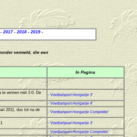
-
2017
-
2018
-
2019
-
ronder vermeld, die een
In Pagina
 te winnen met 2-0. De
-
'Voetbalsport Hongarije 3'
-
'Voetbalsport Hongarije 4'
ri 2011, dus tot na de
- 'Voetbalsport Hongarije Competitie'
1.
-
'Voetbalsport Hongarije 3'
- 'Voetbalsport Hongarije Competitie'