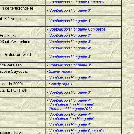
- 'Voetbalsport Hongarije Competitie'
 in de terugronde te
- 'Voetbalsport Hongarije 3'
nd
(3-1 verlies in
- 'Voetbalsport Hongarije 3'
- 'Voetbalsport Hongarije Competitie'
Frankrijk
.
- 'Voetbalsport Hongarije 3'
3 uit Zwitserland
.
- 'Voetbalsport Hongarije 3'
-
'Voetbalsport Hongarije 4'
an.
Videoton
werd
- 'Voetbalsport Hongarije 3'
nd
te verslaan.
- 'Voetbalsport Hongarije 3'
avová Strýcová
.
-
Szaváy Ágnes
-
'Voetbalsport Hongarije 4'
oals in 2009)
.
-
Szaváy Ágnes
n.
ZTE FC
is wel
- 'Voetbalsport Hongarije 3'
-
'Voetbalsport Hongarije 4'
- 'Voetbalmatchen Hongarije'
-
'Nederland-Hongarije2010'
-
'Voetbalsport Hongarije 4'
- 'Voetbalmatchen Hongarije'
-
'Voetbalsport Hongarije 4'
- 'Voetbalsport Hongarije Competitie'
recen
, dat zo