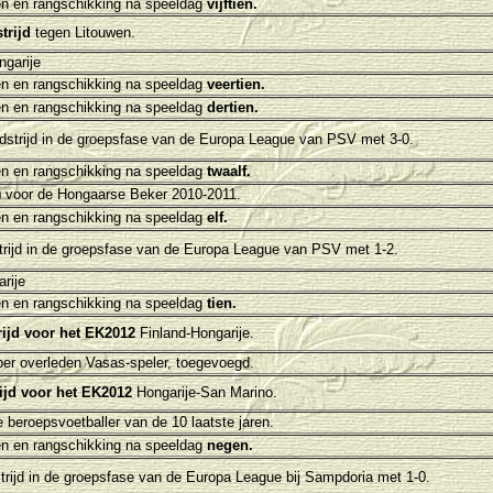
n en rangschikking na speeldag
vijftien.
trijd
tegen Litouwen.
garije
n en rangschikking na speeldag
veertien.
n en rangschikking na speeldag
dertien.
edstrijd in de groepsfase van de Europa League van PSV
met 3-0.
n en rangschikking na speeldag
twaalf.
)
voor de
Hongaarse Beker 2010-2011.
n en rangschikking na speeldag
elf.
strijd in de groepsfase van de Europa League van PSV
met 1-2.
rije
n en rangschikking na speeldag
tien.
rijd voor het EK2012
Finland-Hongarije.
ber overleden Vasas-speler, toegevoegd.
rijd voor het EK2012
Hongarije-San Marino.
beroepsvoetballer van de 10 laatste jaren.
n en rangschikking na speeldag
negen.
trijd in de groepsfase van de Europa League bij
Sampdoria
met 1-0.