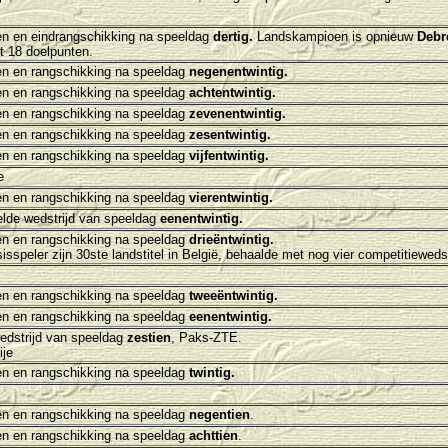
n en eindrangschikking na speeldag
dertig.
Landskampioen is opnieuw
Debr
 18 doelpunten.
n en rangschikking na speeldag
negenentwintig.
n en rangschikking na speeldag
achtentwintig.
n en rangschikking na speeldag
zevenentwintig.
n en rangschikking na speeldag
zesentwintig.
n en rangschikking na speeldag
vijfentwintig.
e
en en rangschikking na speeldag
vierentwintig.
lde wedstrijd van speeldag
eenentwintig.
n en rangschikking na speeldag
drieëntwintig.
isspeler zijn 30ste landstitel in België, behaalde met nog vier competitiewedst
n en rangschikking na speeldag
tweeëntwintig.
n en rangschikking na speeldag
eenentwintig.
edstrijd van speeldag
zestien
, Paks-ZTE.
je
n en rangschikking na speeldag
twintig.
n en rangschikking na speeldag
negentien
.
n en rangschikking na speeldag
achttien
.