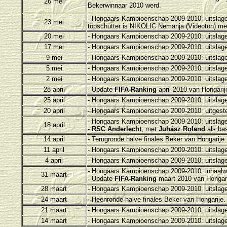
26 mei
Bekerwinnaar 2010 werd.
- H
ongaars Kampioenschap 2009-2010: uitslage
23 mei
topschutter is
NIKOLIC Nemanja (Videoton)
met
20 mei
- H
ongaars Kampioenschap 2009-2010: uitslage
17 mei
- H
ongaars Kampioenschap 2009-2010: uitslage
9 mei
- H
ongaars Kampioenschap 2009-2010: uitslage
5 mei
- H
ongaars Kampioenschap 2009-2010: uitslage
2 mei
- H
ongaars Kampioenschap 2009-2010: uitslage
28 april
- Update
FIFA-Ranking
april 2010 van Hongarij
25 april
- Hongaars Kampioenschap 2009-2010: uitslag
20 april
- H
ongaars Kampioenschap 2009-2010: uitgeste
- H
ongaars Kampioenschap 2009-2010: uitslage
18 april
-
RSC Anderlecht
, met
Juhász Roland
als bas
14 april
- Terugronde h
alve finales Beker van Hongarije.
11 april
- H
ongaars Kampioenschap 2009-2010: uitslage
4 april
- H
ongaars Kampioenschap 2009-2010: uitslage
- H
ongaars Kampioenschap 2009-2010: inhaalw
31 maart
-
Update
FIFA-Ranking
maart 2010 van Hongari
28 maart
- H
ongaars Kampioenschap 2009-2010: uitslage
24 maart
- H
eenronde halve finales Beker van Hongarije.
21 maart
- H
ongaars Kampioenschap 2009-2010: uitslage
14 maart
- H
ongaars Kampioenschap 2009-2010: uitslage