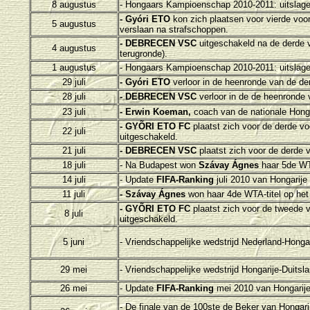
8 augustus
- H
ongaars Kampioenschap 2010-2011: uitslage
- Gyóri ETO
kon zich plaatsen voor vierde vo
5 augustus
verslaan na strafschoppen
.
- DEBRECEN VSC
uitgeschakeld na de derde
4 augustus
terugronde).
1 augustus
- H
ongaars Kampioenschap 2010-2011: uitslage
29 juli
- Gyóri ETO
verloor in de heenronde van de 
28 juli
- DEBRECEN VSC
verloor in de de heenrond
23 juli
- Erwin Koeman,
coach van de nationale Hong
- GYÕRI ETO FC
plaatst zich voor de derde 
22 juli
uitgeschakeld.
21 juli
- DEBRECEN VSC
plaatst zich voor de derd
18 juli
- Na Budapest won
Szávay Ágnes
haar 5de WT
14 juli
- Update
FIFA-Ranking
juli 2010 van Hongarije
11 juli
- Szávay Ágnes
won haar 4de WTA-titel op het
- GYÕRI ETO FC
plaatst zich voor de tweede
8 juli
uitgeschakeld.
5 juni
- Vriendschappelijke wedstrijd Nederland-Honga
29 mei
- Vriendschappelijke wedstrijd Hongarije-Duitsla
26 mei
- Update
FIFA-Ranking
mei 2010 van Hongarij
- De finale van de 100ste
de Beker van Hongari