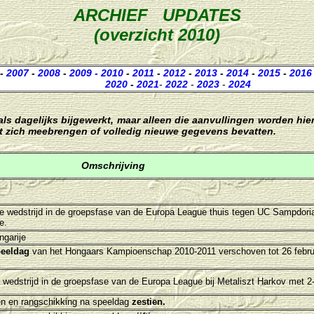
ARCHIEF UPDATES
(overzicht 2010)
-
2007
-
2008
-
2009
- 2010
-
2011
-
2012
-
2013
-
2014
-
2015
-
2016
2020
-
2021
-
2022
-
2023
-
2024
als dagelijks bijgewerkt, maar alleen die aanvullingen worden hie
t zich meebrengen of volledig nieuwe gegevens bevatten.
Omschrijving
e wedstrijd in de groepsfase van de Europa League thuis tegen UC Sampdoria
e.
garije
peeldag
van het H
ongaars Kampioenschap 2010-2011 verschoven tot 26 februa
e wedstrijd in de groepsfase van de Europa League bij
Metaliszt Harkov
met 2-
n en rangschikking na speeldag
zestien.