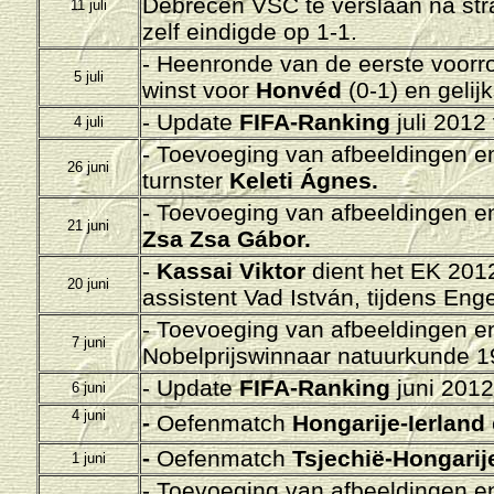
Debrecen VSC te verslaan na stra
11 juli
zelf eindigde op 1-1.
- Heenronde van de eerste voorr
5 juli
winst voor
Honvéd
(0-1) en gelij
- Update
FIFA-Ranking
juli 2012
4 juli
-
Toevoeging van afbeeldingen en 
26 juni
turnster
Keleti Ágnes.
-
Toevoeging van afbeeldingen en 
21 juni
Zsa Zsa Gábor.
-
Kassai Viktor
dient het EK 2012
20 juni
assistent Vad István, tijdens En
-
Toevoeging van afbeeldingen en 
7 juni
Nobelprijswinnaar natuurkunde 
- Update
FIFA-Ranking
juni 2012
6 juni
4 juni
-
Oefenmatch
Hongarije-Ierland
-
Oefenmatch
Tsjechië-Hongari
1 juni
-
Toevoeging van afbeeldingen en 