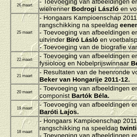
-
Toevoeging van afbeeldingen en/
26 maart
wielrenner
Bodrogi László
en vo
- H
ongaars Kampioenschap 2011-
rangschikking na speeldag
eenen
-
Toevoeging van afbeeldingen en/
25 maart
uitvinder
Bíró Lásló
en voetbalsp
- Toevoeging van de biografie v
-
Toevoeging van afbeeldingen en/
22 maart
fysioloog en Nobelprijswinnaar
B
- Resultaten van de heenronde vo
21 maart
Beker van Hongarije 2011-12
.
-
Toevoeging van afbeeldingen en/
20 maart
componist
Bartók Béla.
-
Toevoeging van afbeeldingen en/
19 maart
Baróti Lajos.
- H
ongaars Kampioenschap 2011-
rangschikking na speeldag
twinti
18 maart
-
Toevoeging van afbeeldingen en/