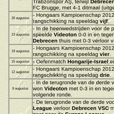
Trabzonspor AŞ, terwijl
Debrece
FC Brugge, met 4-1 ditmaal (uitg
- Hongaars Kampioenschap 2012-
26 augustus
rangschikking na speeldag
vijf
.
- In de heenwedstrijden voor de 
speelde
Videoton
0-0 in en tege
23 augustus
Debrecen
thuis met 0-3 verloor 
- Hongaars Kampioenschap 2012-
19 augustus
rangschikking na speeldag
vier
.
-
Oefenmatch
Hongarije-Israel
e
15 augustus
- Hongaars Kampioenschap 2012-
12 augustus
rangschikking na speeldag
drie
.
- In de terugronde van de derde 
won
Videoton
met 0-3 in en teg
9 augustus
volgende ronde.
- De terugronde van de derde vo
League
verloor
Debrecen VSC
m