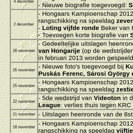
4 december
- Nieuwe biografie toegevoegd:
S
- Hongaars Kampioenschap 2012-
rangschikking na speeldag
zeven
2 december
-
Loting vijfde ronde
Beker van 
- Toevoegen korte biografie van
- Gedeeltelijke uitslagen heenro
van Hongarije
(op de wedstrijde
28 november
in februari 2013 worden gespeeld
- Nieuwe foto's toegevoegd bij
Ku
26 november
Puskás Ferenc, Sárosi György 
- Hongaars Kampioenschap 2012-
25 november
rangschikking na speeldag
zesti
- 5de wedstrijd van
Videoton
in 
22 november
League
: verlies thuis tegen
KRC 
- Uitslagen heenronde van de 8st
21 november
- Hongaars Kampioenschap 2012-
18 november
rangschikking na speeldag
vijfti