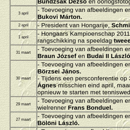
Bundzsák Dezsõ
en oorlogsfoto
-
Toevoeging van afbeeldingen en/
3 april
Bukovi Márton.
-
President van Hongarije,
Schmit
2 april
- H
ongaars Kampioenschap 2011-
1 april
rangschikking na speeldag
tweee
-
Toevoeging van afbeeldingen en/
31 maart
Braun József
en
Budai II László
-
Toevoeging van afbeeldingen en/
Börzsei János.
- Tijdens een persconferentie op
30 maart
Ágnes
misschien eind april, maar
opnieuw te starten met tennisweds
-
Toevoeging van afbeeldingen en/
29 maart
wielrenner
Frans Bonduel.
-
Toevoeging van afbeeldingen en/
27 maart
Bölöni László.