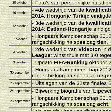
- Foto's van persoonlijke huisdi
20 oktober
- 4de wedstrijd van de
kwalifica
16 oktober
2014
:
Hongarije Turkije
eindigde
- 3de wedstrijd van de
kwalifica
12 oktober
2014
:
Estland-Hongarije
eindigd
- Hongaars Kampioenschap 2012-
7 oktober
rangschikking na speeldag
tien
.
- 2de wedstrijd van
Videoton
in 
4 oktober
League
: winst thuis met 3-0 teg
- Update
FIFA-Ranking
oktober 2
3 oktober
- Hongaars Kampioenschap 2012-
30 september
rangschikking na speeldag
nege
- Uitslagen van de 32ste finales 
26 september
- Bijwerking biografie van
Lipcsei
24 september
- Hongaars Kampioenschap 2012-
23 september
rangschikking na speeldag
acht
.