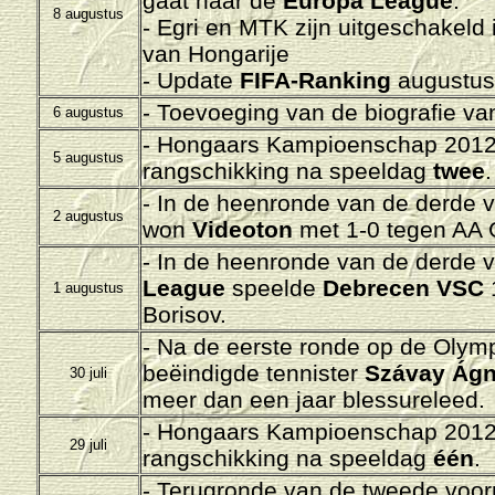
gaat naar de
Europa League
.
8 augustus
- Egri en MTK zijn uitgeschakeld
van Hongarije
- Update
FIFA-Ranking
augustus 
- Toevoeging van de biografie v
6 augustus
- Hongaars Kampioenschap 2012-
5 augustus
rangschikking na speeldag
twee
.
- In de heenronde van de derde 
2 augustus
won
Videoton
met 1-0 tegen
AA 
- In de heenronde van de derde 
League
speelde
Debrecen VSC
1
1 augustus
Borisov.
- Na de eerste ronde op de Olym
beëindigde tennister
Szávay Ág
30 juli
meer dan een jaar blessureleed.
- Hongaars Kampioenschap 2012-
29 juli
rangschikking na speeldag
één
.
- Terugronde van de tweede voor