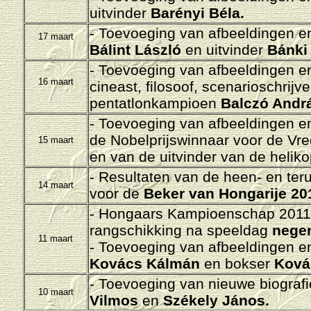
uitvinder
Barényi Béla.
- Toevoeging van afbeeldingen en/
17 maart
Bálint László
en uitvinder
Bánki 
- Toevoeging van afbeeldingen en/
16 maart
cineast, filosoof, scenarioschrijv
pentatlonkampioen
Balczó Andr
- Toevoeging van afbeeldingen en/
de Nobelprijswinnaar voor de Vr
15 maart
en van de uitvinder van de helik
- Resultaten van de heen- en ter
14 maart
voor de
Beker van Hongarije 20
- H
ongaars Kampioenschap 2011-
rangschikking na speeldag
negen
11 maart
-
Toevoeging van afbeeldingen en/
Kovács Kálmán
en bokser
Kovác
- Toevoeging van nieuwe biografi
10 maart
Vilmos
en
Székely János.