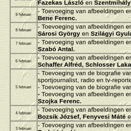
Fazekas László
en
Szentmihályi
- Toevoeging van afbeeldingen en/
9 februari
Bene Ferenc.
- Toevoeging van afbeeldingen en/
8 februari
Sárosi György
en
Szilágyi Gyul
- Toevoeging van afbeeldingen en/
7 februari
Szabó Antal.
- Toevoeging van afbeeldingen en/
6 februari
Schaffer Alfréd, Schlosser Lak
- Toevoeging van de biografie v
sportjournalist, radio en tv-report
- Toevoeging van de biografie va
5 februari
-
Toevoeging van afbeeldingen en/
Szojka Ferenc.
- Toevoeging van afbeeldingen en/
4 februari
Bozsik József, Fenyvesi Máté
- Toevoeging van afbeeldingen en/
3 februari