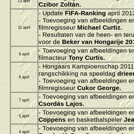
13 april
Czibor Zoltán.
- Update
FIFA-Ranking
april 201
- Toevoeging van afbeeldingen en/
filmregisseur
Michael Curtiz.
11 april
- Resultaten van de heen- en ter
voor de
Beker van Hongarije 20
-
Toevoeging van afbeeldingen en/
9 april
filmacteur
Tony Curtis.
- H
ongaars Kampioenschap 2011-
rangschikking na speeldag
driee
8 april
- Toevoeging van afbeeldingen en/
filmregisseur
Cukor George.
-
Toevoeging van afbeeldingen en/
7 april
Csordás Lajos.
-
Toevoeging van afbeeldingen en/
6 april
Coppens
en basketbalspeler
Jea
-
Toevoeging van afbeeldingen en/
4 april