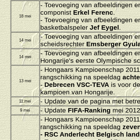
-
Toevoeging van afbeeldingen en 
componist
Erkel Ferenc
.
18 mei
-
Toevoeging van afbeeldingen en 
basketbalspeler
Jef Eygel
.
-
Toevoeging van afbeeldingen en 
14 mei
scheidsrechter
Emsberger Gyula
-
Toevoeging van afbeeldingen en 
14 mei
Hongarije's eerste Olympische
- Hongaars Kampioenschap 2011-
rangschikking na speeldag
achte
13 mei
-
Debrecen VSC-TEVA
is voor d
kampioen van Hongarije.
-
Update van de pagina met betre
11 mei
- Update
FIFA-Ranking
mei 2012 
9 mei
- H
ongaars Kampioenschap 2011-
rangschikking na speeldag
zeven
- RSC Anderlecht Belgisch la