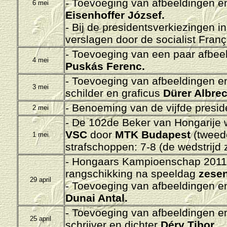
-
Toevoeging van afbeeldingen en/
6 mei
Eisenhoffer József.
- Bij de presidentsverkiezingen i
verslagen door de socialist Franç
-
Toevoeging van een paar afbeel
4 mei
Puskás Ferenc.
-
Toevoeging van afbeeldingen en/
3 mei
schilder en graficus
Dürer Albrec
-
Benoeming van de vijfde presid
2 mei
- De 102de Beker van Hongarije
VSC
door
MTK Budapest
(tweede
1 mei
strafschoppen: 7-8 (de wedstrijd z
- H
ongaars Kampioenschap 2011-
rangschikking na speeldag
zesen
29 april
- Toevoeging van afbeeldingen en/
Dunai Antal.
-
Toevoeging van afbeeldingen en/
25 april
schrijver en dichter
Déry Tibor.