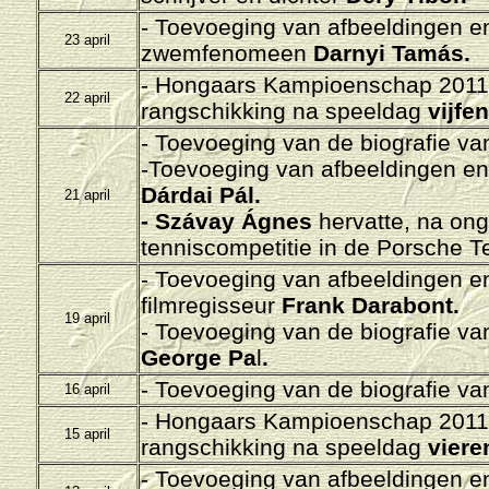
-
Toevoeging van afbeeldingen en/
23 april
zwemfenomeen
Darnyi Tamás.
- H
ongaars Kampioenschap 2011-
22 april
rangschikking na speeldag
vijfen
-
Toevoeging van de biografie va
-Toevoeging van afbeeldingen en/o
Dárdai Pál.
21 april
- Szávay Ágnes
hervatte, na ong
tenniscompetitie in de Porsche Te
- Toevoeging van afbeeldingen en/
filmregisseur
Frank Darabont.
19 april
-
Toevoeging van de biografie van
George Pa
l
.
-
Toevoeging van de biografie v
16 april
- H
ongaars Kampioenschap 2011-
15 april
rangschikking na speeldag
viere
-
Toevoeging van afbeeldingen en/