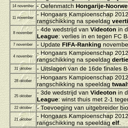
- Oefenmatch
Hongarije-Noorw
14 november
- Hongaars Kampioenschap 2012-
11 november
rangschikking na speeldag
veert
- 4de wedstrijd van
Videoton
in 
8 november
League
: verlies in en tegen
FC B
- Update
FIFA-Ranking
november
7 november
- Hongaars Kampioenschap 2012-
4 november
rangschikking na speeldag
derti
- Uitslagen van de 16de finales 
31 oktober
- Hongaars Kampioenschap 2012-
28 oktober
rangschikking na speeldag
twaal
- 3de wedstrijd van
Videoton
in 
25 oktober
League
: winst thuis met 2-1 teg
- Toevoeging van uitgebreider bi
22 oktober
- Hongaars Kampioenschap 2012-
21 oktober
rangschikking na speeldag
elf
.