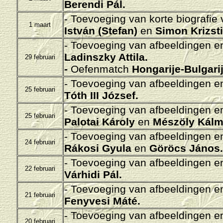
Berendi Pál
.
- Toevoeging van korte biografie
1 maart
István (Stefan)
en
Simon Krizst
- Toevoeging van afbeeldingen en/
Ladinszky Attila.
29 februari
-
Oefenmatch
Hongarije-Bulgari
- Toevoeging van afbeeldingen en/
25 februari
Tóth III József
.
- Toevoeging van afbeeldingen en/
25 februari
Palotai Károly
en
Mészöly Kálm
- Toevoeging van afbeeldingen en/
24 februari
Rákosi Gyula
en
Göröcs János.
- Toevoeging van afbeeldingen en/
22 februari
Várhidi Pál
.
- Toevoeging van afbeeldingen en/
21 februari
Fenyvesi Máté
.
- Toevoeging van afbeeldingen en/
20 februari