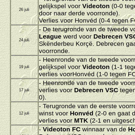
gelijkspel voor
Videoton
(0-0 te
26 juli
door naar derde voorronde).
Verlies voor Honvéd
(0-4 tegen
F
- De terugronde van de tweede v
League
werd voor
Debrecen VS
24 juli
Skënderbeu Korçë. Debrecen gaa
voorronde
.
- Heenronde van de tweede voor
gelijkspel voor
Videoton
(1-1 te
19 juli
verlies voorHonvéd
(1-0 tegen
FC
- Heenronde van de tweede voor
verlies voor
Debrecen VSC
tege
17 juli
0).
- Terugronde van de eerste voor
winst voor
Honvéd
(2-0 en gaat 
12 juli
verlies voor
MTK
(2-1 en uitgesc
-
Videoton FC
winnaar van de
Ho