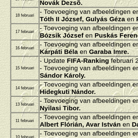
Novák Dezsõ
.
- Toevoeging van afbeeldingen en/
18 februari
Tóth II József, Gulyás Géza
en
P
- Toevoeging van afbeeldingen en/
17 februari
Bózsik József
en
Puskás Feren
- Toevoeging van afbeeldingen en/
16 februari
Kárpáti Béla
en
Garaba Imre.
- Update
FIFA-Ranking
februari 
- Toevoeging van afbeeldingen en/
15 februari
Sándor Károly
.
- Toevoeging van afbeeldingen en/
14 februari
Hidegkuti Nándor
.
- Toevoeging van afbeeldingen en/
13 februari
Nyilasi Tibor.
- Toevoeging van afbeeldingen en/
11 februari
Albert Flórián, Avar István
en
Da
- Toevoeging van afbeeldingen en/
10 februari