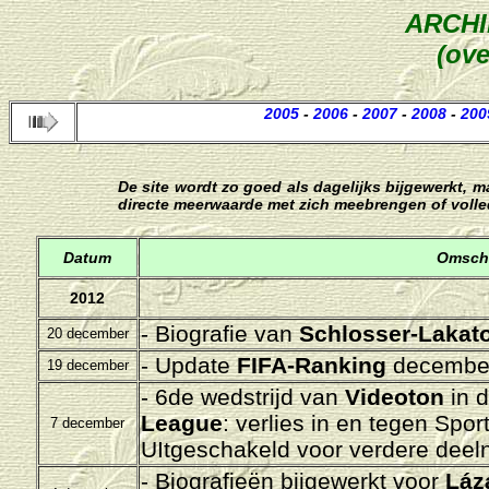
ARCH
(ove
2005
-
2006
-
2007
-
2008
-
200
De site wordt zo goed als dagelijks bijgewerkt, 
directe meerwaarde met zich meebrengen of voll
Datum
Omschr
2012
- Biografie van
Schlosser-Lakat
20 december
- Update
FIFA-Ranking
december
19 december
- 6de wedstrijd van
Videoton
in 
League
: verlies in en tegen
Sport
7 december
UItgeschakeld voor verdere deel
- Biografieën bijgewerkt voor
Láz