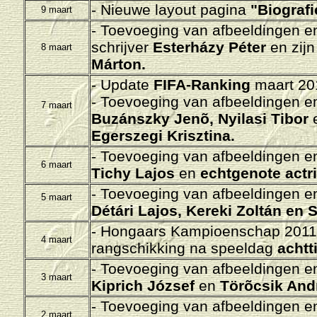
- Nieuwe layout pagina
"Biografi
9 maart
- Toevoeging van afbeeldingen en/
schrijver
Esterházy Péter
en zijn
8 maart
Márton.
- Update
FIFA-Ranking
maart 201
- Toevoeging van afbeeldingen en/
7 maart
Buzánszky Jenõ,
Nyilasi Tibor
e
Egerszegi Krisztina.
- Toevoeging van afbeeldingen en/
6 maart
Tichy Lajos
en
echtgenote actr
- Toevoeging van afbeeldingen en/
5 maart
Détári Lajos,
Kereki Zoltán en 
- Hongaars Kampioenschap 2011-
4 maart
rangschikking na speeldag
achtt
- Toevoeging van afbeeldingen en/
3 maart
Kiprich
József
en
Törõcsik And
- Toevoeging van afbeeldingen en/
2 maart