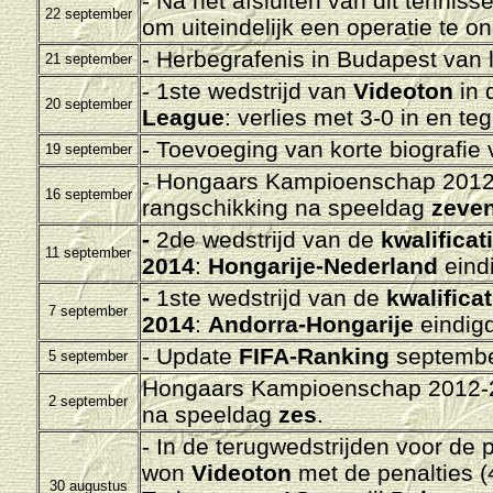
- Na het afsluiten van dit tenniss
22 september
om uiteindelijk een operatie te 
- Herbegrafenis in Budapest van
21 september
- 1ste wedstrijd van
Videoton
in
20 september
League
: verlies met 3-0 in en t
- Toevoeging van korte biografie
19 september
- Hongaars Kampioenschap 2012-
16 september
rangschikking na speeldag
zeve
-
2de wedstrijd van de
kwalifica
11 september
2014
:
Hongarije-Nederland
eind
-
1ste wedstrijd van de
kwalifica
7 september
2014
:
Andorra-Hongarije
eindig
- Update
FIFA-Ranking
septembe
5 september
Hongaars Kampioenschap 2012-20
2 september
na speeldag
zes
.
- In de terugwedstrijden voor de 
won
Videoton
met de penalties (
30 augustus