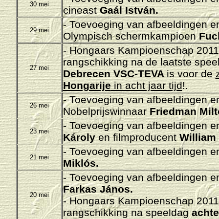
30 mei
cineast
Gaál István.
-
Toevoeging van afbeeldingen en 
29 mei
Olympisch schermkampioen
Fuc
- Hongaars Kampioenschap 2011-
rangschikking na de laatste spee
27 mei
Debrecen VSC-TEVA
is voor de
Hongarije
in acht jaar tijd
!.
-
Toevoeging van afbeeldingen en 
26 mei
Nobelprijswinnaar
Friedman Milt
-
Toevoeging van afbeeldingen en 
23 mei
Károly
en filmproducent
William 
-
Toevoeging van afbeeldingen en 
21 mei
Miklós.
-
Toevoeging van afbeeldingen en 
Farkas János.
20 mei
- Hongaars Kampioenschap 2011-
rangschikking na speeldag
achte