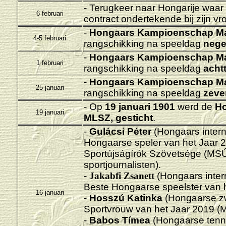
-
Terugkeer naar Hongarije waar
6 februari
contract ondertekende bij zijn 
-
Hongaars Kampioenschap M
4-5 februari
rangschikking na speeldag
nege
-
Hongaars Kampioenschap M
1 februari
rangschikking na speeldag
achtt
-
Hongaars Kampioenschap M
25 januari
rangschikking na speeldag
zeven
- Op
19 januari 1901
werd de
Ho
19 januari
MLSZ, gesticht
.
-
Gulácsi Péter
(Hongaars interna
Hongaarse speler van het Jaar 
Sportújságírók Szövetsége (MS
sportjournalisten).
-
Jakabfi Zsanett
(Hongaars intern
Beste Hongaarse speelster van
16 januari
-
Hosszú Katinka
(Hongaarse zw
Sportvrouw van het Jaar 2019 
-
Babos Tímea
(Hongaarse tenni