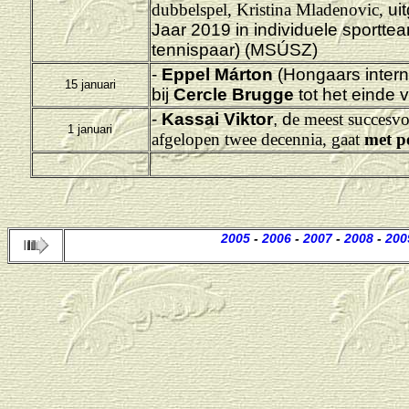
dubbelspel, Kristina Mladenovic,
uit
Jaar 2019 in individuele sportte
tennispaar) (MSÚSZ)
-
Eppel Márton
(Hongaars intern
15 januari
bij
Cercle Brugge
tot het einde 
-
Kassai Viktor
, d
e meest succesvo
1 januari
afgelopen twee decennia, gaat
met p
2005
-
2006
-
2007
-
2008
-
200