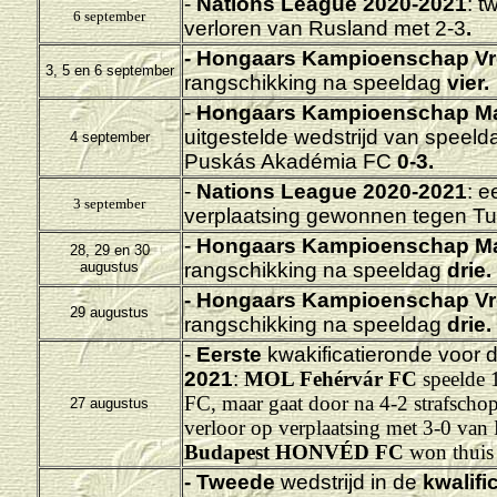
-
Nations League 2020-2021
: t
6 september
verloren van Rusland met 2-3
.
-
Hongaars Kampioenschap Vr
3, 5 en 6 september
rangschikking na speeldag
vier.
-
Hongaars Kampioenschap M
uitgestelde wedstrijd van speeld
4 september
Puskás Akadémia FC
0-3.
-
Nations League 2020-2021
: e
3 september
verplaatsing gewonnen tegen Tur
-
Hongaars Kampioenschap M
28, 29 en 30
augustus
rangschikking na speeldag
drie.
-
Hongaars Kampioenschap Vr
29 augustus
rangschikking na speeldag
drie.
-
Eerste
kwakificatieronde voor 
2021
:
MOL Fehérvár FC
speelde 
FC, maar gaat door na 4-2 strafscho
27 augustus
verloor op verplaatsing met 3-0 van
Budapest HONVÉD FC
won thuis 
- Tweede
wedstrijd in de
kwalifi