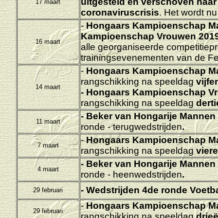
uitgesteld en verschoven naar j
17 maart
coronaviruscrisis
. Het wordt nu
-
Hongaars Kampioenschap M
Kampioenschap Vrouwen 2019
16 maart
alle georganiseerde competitie
trainingsevenementen van de Fe
-
Hongaars Kampioenschap M
rangschikking na speeldag
vijfe
14 maart
-
Hongaars Kampioenschap Vr
rangschikking na speeldag
derti
- Beker van Hongarije
Mannen 
11 maart
ronde - terugwedstrijden
.
-
Hongaars Kampioenschap M
7 maart
rangschikking na speeldag
viere
- Beker van Hongarije
Mannen 
4 maart
ronde - heenwedstrijden
.
- Wedstrijden 4de ronde Voetb
29 februari
-
Hongaars Kampioenschap M
29 februari
rangschikking na speeldag
drieë