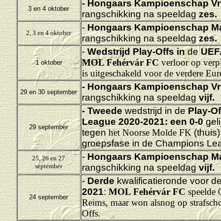
-
Hongaars Kampioenschap Vr
3 en 4 oktober
rangschikking na speeldag
zes.
-
Hongaars Kampioenschap M
2, 3 en 4 oktober
rangschikking na speeldag
zes.
-
Wedstrijd Play-Offs in
de
UEF
MOL Fehérvár FC
verloor op verp
1 oktober
is uitgeschakeld voor de verdere Eu
-
Hongaars Kampioenschap Vr
29 en 30 september
rangschikking na speeldag
vijf.
- Tweede
wedstrijd in de
Play-O
League 2020-2021: een 0-0
gel
29 september
tegen
het Noorse Molde FK
(thuis
groepsfase in de Champions Le
-
Hongaars Kampioenschap M
25, 26 en 27
september
rangschikking na speeldag
vijf.
-
Derde
kwalificatieronde voor d
2021
:
MOL Fehérvár FC
speelde 0
24 september
Reims, maar won alsnog op strafscho
Offs.