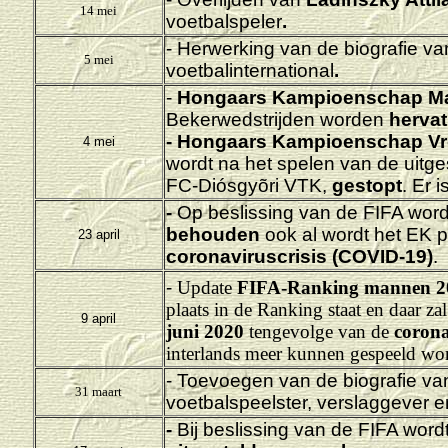
14 mei
voetbalspeler
.
- Herwerking van de biografie v
5 mei
voetbalinternational
.
-
Hongaars Kampioenschap M
Bekerwedstrijden worden
hervat
- Hongaars Kampioenschap V
4 mei
wordt na het spelen van de uitg
FC-Diósgyõri VTK,
gestopt
. Er 
-
Op beslissing van de FIFA wor
behouden
ook al wordt het EK 
23 april
coronaviruscrisis (COVID-19)
.
-
Update
FIFA-Ranking mannen 2
plaats in de Ranking staat en daar za
9 april
juni 2020
tengevolge van de
coron
interlands meer kunnen gespeeld wo
- Toevoegen van de biografie v
31 maart
voetbalspeelster, verslaggever e
-
Bij beslissing van de FIFA word