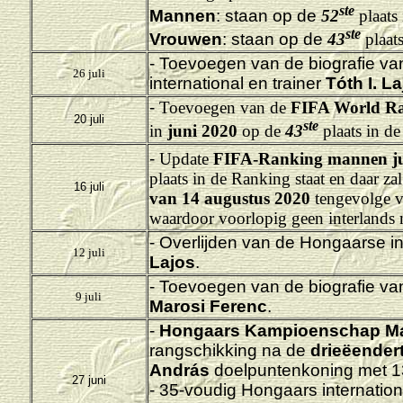
ste
Mannen
: staan op de
52
plaats
ste
Vrouwen
: staan op de
43
plaat
- Toevoegen van de biografie v
26 juli
international en trainer
Tóth I. L
-
Toevoegen van de
FIFA World R
20 juli
ste
in
juni 2020
op de
43
plaats in de
-
Update
FIFA-Ranking mannen ju
plaats in de Ranking staat en daar za
16 juli
van 14 augustus 2020
tengevolge 
waardoor voorlopig geen interlands
- Overlijden van de Hongaarse int
12 juli
Lajos
.
- Toevoegen van de biografie va
9 juli
Marosi
Ferenc
.
-
Hongaars Kampioenschap M
rangschikking na de
drieëendert
András
doelpuntenkoning met 13
27 juni
- 35-voudig Hongaars internation