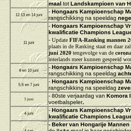
maal
tot
Landskampioen van Ho
-
Hongaars Kampioenschap M
12,13 en 14 juni
rangschikking na speeldag
nege
-
Hongaars Kampioenschap Vr
kwalificatie Champions Leagu
-
Update
FIFA-Ranking mannen 2
11 juni
plaats in de Ranking staat en daar za
juni 2020
tengevolge van de
coron
interlands meer kunnen gespeeld wo
-
Hongaars Kampioenschap M
9 en 10 juni
rangschikking na speeldag
achte
-
Hongaars Kampioenschap M
5,6 en 7 juni
rangschikking na speeldag
zeven
- 80ste verjaardag van
Komora 
5 juni
voetbalspeler
.
-
Hongaars Kampioenschap Vr
4 juni
kwalificatie Champions Leagu
-
Beker van Hongarije
Mannen 
de 8
ste
maal in haar geschiede
4 juni