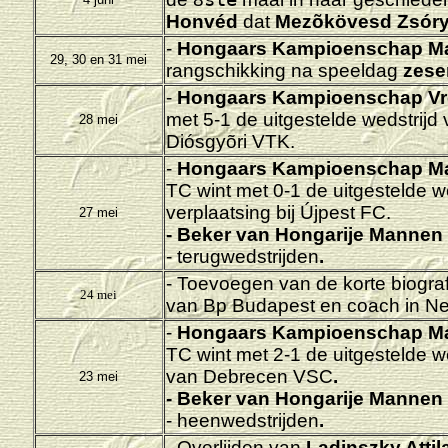
Honvéd
dat
Mezõkövesd Zsóry
-
Hongaars Kampioenschap M
29, 30 en 31 mei
rangschikking na speeldag
zesen
-
Hongaars Kampioenschap Vr
met 5-1 de uitgestelde wedstrijd
28 mei
Diósgyõri VTK.
-
Hongaars Kampioenschap M
TC wint met 0-1 de uitgestelde w
verplaatsing bij Újpest FC.
27 mei
-
Beker van Hongarije
Mannen 
- terugwedstrijden
.
- Toevoegen van de korte biogra
24 mei
van Bp Budapest en coach in N
-
Hongaars Kampioenschap M
TC wint met 2-1 de uitgestelde w
van Debrecen VSC
.
23 mei
-
Beker van Hongarije
Mannen 
- heenwedstrijden
.
- Overlijden van
Ladinszky Attil