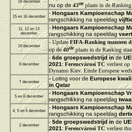
18 december
ste
nu op de
43
plaats in de Ranking
-
Hongaars Kampioenschap M
15 en 16 december
rangschikking na speeldag
vijfti
-
Hongaars Kampioenschap M
11, 12 en 13
december
rangschikking na speeldag
veert
- Update
FIFA-Ranking mannen d
10 december
ste
op de
40
plaats in de Ranking staa
-
6de groepswedstrijd in
de
UE
2021
:
Ferencvárosi TC
verliest op
8 december
Dynamo Kiev. Einde Europese wedst
-
Loting voor de
Europese kwali
7 december
in Qatar
-
Hongaars Kampioenschap Vr
5 en 6 december
rangschikking na speeldag
twaal
-
Hongaars Kampioenschap M
4, 5 en 6 december
rangschikking na speeldag
derti
-
5de groepswedstrijd in
de
UE
2 december
2021
:
Ferencvárosi TC
verliest th