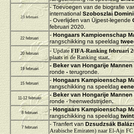
- Toevoegen van de biografie va
international
Szoboszlai Domini
23 februari
- Overlijden van Újpest-legende
februari 2020.
-
Hongaars Kampioenschap M
22 februari
rangschikking na speeldag
tweeë
-
Update
FIFA-Ranking februari 2
20 februari
plaats in de Ranking staat
.
- Beker van Hongarije
Mannen 
19 februari
ronde
-
terugronde.
-
Hongaars Kampioenschap M
15 februari
rangschikking na speeldag
eenen
- Beker van Hongarije
Mannen 
11-12 februari
ronde - heenwedstrijden
.
-
Hongaars Kampioenschap M
8 februari
rangschikking na speeldag
twint
-
Tranfert van
Dzsudzsák Baláz
7 februari
Arabische Emiraten) naar El-Ajn FC