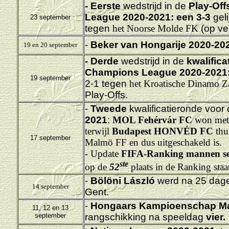
- Eerste
wedstrijd in de
Play-Off
League 2020-2021: een 3-3
gel
23 september
tegen
het Noorse Molde FK
(op ve
-
Beker van Hongarije 2020-20
19 en 20 september
- Derde
wedstrijd in de
kwalific
Champions League 2020-2021
19 september
2-1 tegen
het Kroatische Dinamo 
Play-Offs.
-
Tweede
kwalificatieronde voor
2021
:
MOL Fehérvár FC
won met 
terwijl
Budapest HONVÉD FC
thu
17 september
Malmö FF en dus uitgeschakeld is.
- Update
FIFA-Ranking mannen s
ste
op de
52
plaats in de Ranking staa
-
Bölöni László
werd na 25 dage
14 september
Gent.
-
Hongaars Kampioenschap M
11, 12 en 13
september
rangschikking na speeldag
vier.