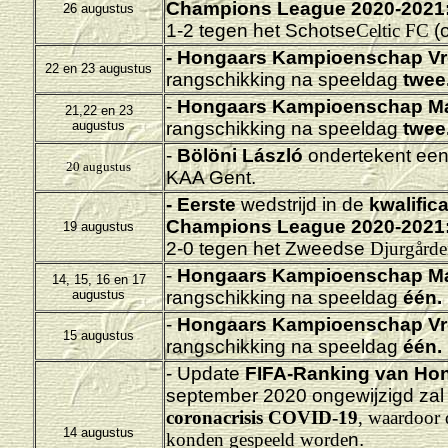
Champions League 2020-2021
26 augustus
1-2 tegen het Schotse
Celtic FC
(
-
Hongaars Kampioenschap Vr
22 en 23 augustus
rangschikking na speeldag
twee
-
Hongaars Kampioenschap M
21,22 en 23
augustus
rangschikking na speeldag
twee
-
Bölöni László
ondertekent een 
20 augustus
KAA Gent.
- Eerste
wedstrijd in de
kwalific
Champions League 2020-2021
19 augustus
2-0 tegen het Zweedse
Djurgårde
-
Hongaars Kampioenschap M
14, 15, 16 en 17
augustus
rangschikking na speeldag
één.
-
Hongaars Kampioenschap Vr
15 augustus
rangschikking na speeldag
één.
- Update
FIFA-Ranking van Hon
september 2020 ongewijzigd zal 
coronacrisis COVID-19
, waardoor 
14 augustus
konden gespeeld worde
n.