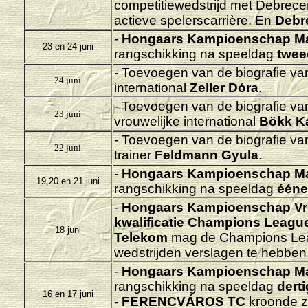
competitiewedstrijd met Debrece
actieve spelerscarrière. En
Debr
-
Hongaars Kampioenschap M
23 en 24 juni
rangschikking na speeldag
tweeë
- Toevoegen van de biografie va
24 juni
international
Zeller Dóra
.
- Toevoegen van de biografie v
23 juni
vrouwelijke international
Bökk Ka
- Toevoegen van de biografie va
22 juni
trainer
Feldmann Gyula
.
-
Hongaars Kampioenschap M
19,20 en 21 juni
rangschikking na speeldag
éénen
-
Hongaars Kampioenschap Vr
kwalificatie Champions Leagu
18 juni
Telekom
mag de Champions Lea
wedstrijden verslagen te hebben
-
Hongaars Kampioenschap M
rangschikking na speeldag
derti
16 en 17 juni
- FERENCVÁROS TC
kroonde z