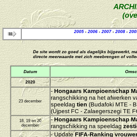
ARCH
(ove
2005
-
2006
-
2007
-
2008
-
200
De site wordt zo goed als dagelijks bijgewerkt, m
directe meerwaarde met zich meebrengen of voll
Datum
Omsch
2020
-
Hongaars Kampioenschap M
rangschikking na het afwerken v
23 december
speeldag
tien
(
Budafoki MTE - 
(
Újpest FC - Zalaegerszegi TE 
-
Hongaars Kampioenschap M
18, 19 en 20
december
rangschikking na speeldag
zesti
- Update
FIFA-Ranking vrouwe