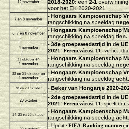
2018-2020:
een
2-1
overwinning
12 november
voor het EK 2020-2021
-
Hongaars Kampioenschap Vr
7 en 8 november
rangschikking na speeldag
nege
-
Hongaars Kampioenschap M
6, 7 en 8 november
rangschikking na speeldag
tien.
-
3de groepswedstrijd in
de
UE
4 november
2021
:
Ferencvárosi TC
verliest th
-
Hongaars Kampioenschap M
31 oktober
en
1 november
rangschikking na speeldag
nege
-
Hongaars Kampioenschap Vr
30 en 31 oktober en
1 november
rangschikking na speeldag
acht.
-
Beker van Hongarije 2020-20
28 en 29 oktober
-
2de groepswedstrijd in
de
UE
28 oktober
2021
:
Ferencvárosi TC
speelt thui
-
Hongaars Kampioenschap M
24, 25 en 26 oktober
rangschikking na speeldag
acht.
- Update
FIFA-Ranking mannen o