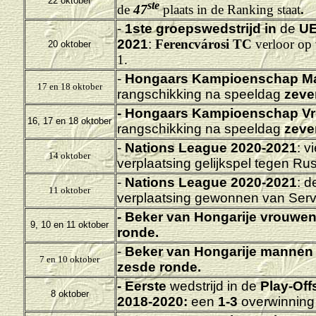
22 oktober
ste
de
47
plaats in de Ranking staat
.
-
1ste groepswedstrijd in
de
UE
2021
:
Ferencvárosi TC
verloor op 
20 oktober
1.
-
Hongaars Kampioenschap M
17 en 18 oktober
rangschikking na speeldag
zeve
-
Hongaars Kampioenschap Vr
16, 17 en 18 oktober
rangschikking na speeldag
zeve
-
Nations League 2020-2021
: v
14 oktober
verplaatsing gelijkspel tegen Ru
-
Nations League 2020-2021
: d
11 oktober
verplaatsing gewonnen van Serv
-
Beker van Hongarije vrouwen
9, 10 en 11 oktober
ronde.
-
Beker van Hongarije mannen
7 en 10 oktober
zesde ronde.
- Eerste
wedstrijd in de
Play-Off
8 oktober
2018-2020:
een
1-3
overwinning