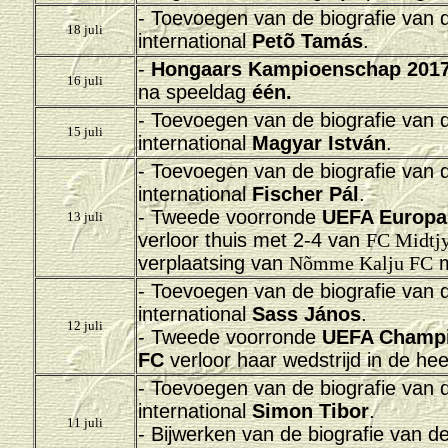
- Toevoegen van de biografie van
18 juli
international
Petõ Tamás
.
-
Hongaars Kampioenschap 2017
16 juli
na speeldag
één.
- Toevoegen van de biografie van
15 juli
international
Magyar István
.
- Toevoegen van de biografie van
international
Fischer Pál
.
- Tweede voorronde
UEFA Europa
13 juli
verloor thuis met 2-4 van
FC Midtjy
verplaatsing van
Nõmme Kalju FC
m
- Toevoegen van de biografie van
international
Sass János
.
12 juli
- Tweede voorronde
UEFA Champi
FC
verloor haar wedstrijd in de he
- Toevoegen van de biografie van
international
Simon Tibor
.
11 juli
- Bijwerken van de biografie van d