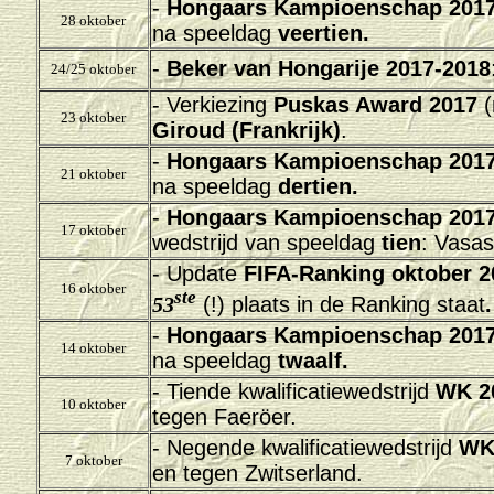
-
Hongaars Kampioenschap 2017
28 oktober
na speeldag
veertien.
-
Beker van Hongarije 2017-2018
24/25 oktober
- Verkiezing
Puskas Award 2017
(
23 oktober
Giroud (Frankrijk)
.
-
Hongaars Kampioenschap 2017
21 oktober
na speeldag
dertien.
-
Hongaars Kampioenschap 2017
17 oktober
wedstrijd van speeldag
tien
: Vasas
- Update
FIFA-Ranking oktober 2
16 oktober
ste
53
(!) plaats in de Ranking staat
.
-
Hongaars Kampioenschap 2017
14 oktober
na speeldag
twaalf.
- Tiende
kwalificatiewedstrijd
WK 2
10 oktober
tegen Faeröer.
- Negende
kwalificatiewedstrijd
WK 
7 oktober
en tegen Zwitserland.