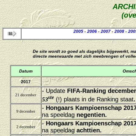
ARCH
(ove
2005
-
2006
-
2007
-
2008
-
200
De site wordt zo goed als dagelijks bijgewerkt, m
directe meerwaarde met zich meebrengen of voll
Datum
Omsch
2017
- Update
FIFA-Ranking december
21 december
ste
53
(!) plaats in de Ranking staat
.
-
Hongaars Kampioenschap 2017
9 december
na speeldag
negentien.
-
Hongaars Kampioenschap 2017
2 december
na speeldag
achttien.