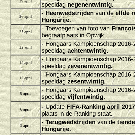
29 april
speeldag
negenentwintig.
-
H
eenwedstrijden
van de
elfde 
26 april
Hongarije.
- Toevoegen van foto van
François
25 april
begraafplaats in Opwijk.
-
Hongaars Kampioenschap 2016-20
22 april
speeldag
achtentwintig.
-
Hongaars Kampioenschap 2016-20
15 april
speeldag
zevenentwintig.
-
Hongaars Kampioenschap 2016-20
12 april
speeldag
zesentwintig.
-
Hongaars Kampioenschap 2016-20
8 april
speeldag
vijfentwintig.
- Update
FIFA-Ranking april 2017
6 april
plaats in de Ranking staat
.
-
Terug
wedstrijden
van de
tiende
5 april
Hongarije.