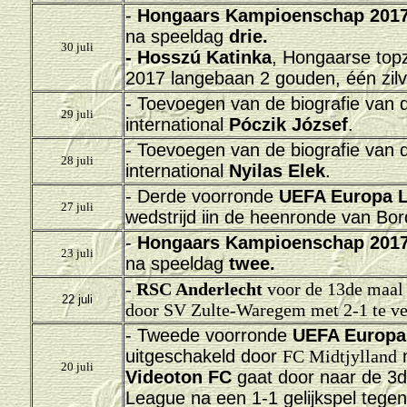
-
Hongaars Kampioenschap 2017
na speeldag
drie.
30 juli
- Hosszú Katinka
, Hongaarse top
2017 langebaan 2 gouden, één zilv
- Toevoegen van de biografie van
29 juli
international
Póczik József
.
- Toevoegen van de biografie van
28 juli
international
Nyilas Elek
.
- Derde voorronde
UEFA Europa 
27 juli
wedstrijd iin de heenronde van Bo
-
Hongaars Kampioenschap 2017
23 juli
na speeldag
twee.
-
RSC Anderlecht
voor de 13de maal
22 juli
door SV Zulte-Waregem met 2-1 te ve
- Tweede voorronde
UEFA Europa
uitgeschakeld door
FC Midtjylland
n
20 juli
Videoton FC
gaat door naar de 3
League na een 1-1 gelijkspel tege