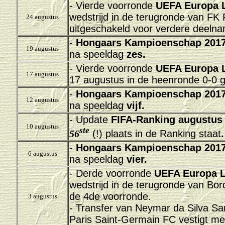
- Vierde voorronde
UEFA Europa 
wedstrijd in de terugronde van FK 
24 augustus
uitgeschakeld voor verdere deeln
-
Hongaars Kampioenschap 2017
19 augustus
na speeldag
zes.
- Vierde voorronde
UEFA Europa 
17 augustus
17 augustus in de heenronde 0-0 g
-
Hongaars Kampioenschap 2017
12 augustus
na speeldag
vijf.
- Update
FIFA-Ranking augustus
10 augustus
ste
56
(!) plaats in de Ranking staat
.
-
Hongaars Kampioenschap 2017
6 augustus
na speeldag
vier.
- Derde voorronde
UEFA Europa 
wedstrijd in de terugronde van Bor
de 4de voorronde.
3 augustus
- Transfer van Neymar da Silva Sa
Paris Saint-Germain FC vestigt me