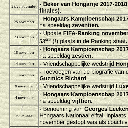
-
Beker van Hongarije 2017-2018
28/29 november
finales).
-
Hongaars Kampioenschap 2017
25 november
na speeldag
zeventien.
- Update
FIFA-Ranking november
23 november
ste
53
(!) plaats in de Ranking staat
.
-
Hongaars Kampioenschap 2017
18 november
na speeldag
zestien.
- Vriendschappelijke
wedstrijd
Hong
14 november
- Toevoegen van de biografie van 
11 november
Guzmics Richárd
.
- Vriendschappelijke
wedstrijd
Luxe
9 november
-
Hongaars Kampioenschap 2017
4 november
na speeldag
vijftien.
- Benoeming van
Georges Leeke
Hongaars Nationaal elftal, inplaat
30 oktober
november gestopt was als coach v