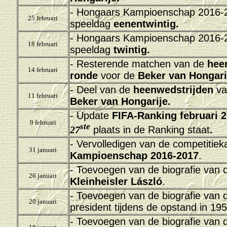
-
Hongaars Kampioenschap 2016-20
25 februari
speeldag
eenentwintig.
-
Hongaars Kampioenschap 2016-20
18 februari
speeldag
twintig.
- Resterende matchen van de
h
ee
14 februari
ronde
voor de
Beker van Hongari
- Deel van de
h
eenwedstrijden
va
11 februari
Beker van Hongarije.
- Update
FIFA-Ranking februari 
9 februari
ste
27
plaats in de Ranking staat
.
- Vervolledigen van de competitie
31 januari
Kampioenschap 2016-2017
.
- Toevoegen van de biografie van 
26 januari
Kleinheisler László
.
- Toevoegen van de biografie van d
20 januari
president tijdens de opstand in 19
- Toevoegen van de biografie van 