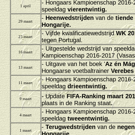
-
Hongaars Kampioenschap 2016-20
1 april
speeldag
vierentwintig.
-
H
eenwedstrijden
van de
tiende
29 maart
Hongarije.
- Vijfde
kwalificatiewedstrijd
WK 20
25 maart
tegen Portugal.
- Uitgestelde wedstrijd
van speelda
16 maart
Kampioenschap 2016-2017
(Vasas
- Uitgave van het boek '
Az én Mág
13 maart
Hongaarse voetbaltrainer
Verebes
-
Hongaars Kampioenschap 2016-20
11 maart
speeldag
drieentwintig.
- Update
FIFA-Ranking maart 20
9 maart
plaats in de Ranking staat
.
-
Hongaars Kampioenschap 2016-20
4 maart
speeldag
tweeentwintig.
-
Terugwedstrijden
van de
negen
1 maart
Hongarije.