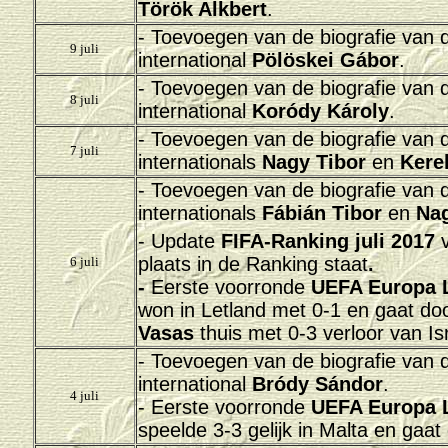
Török Alkbert
.
- Toevoegen van de biografie van
9 juli
international
Pölöskei Gábor
.
- Toevoegen van de biografie van
8 juli
international
Koródy Károly
.
- Toevoegen van de biografie van
7 juli
internationals
Nagy Tibor
en
Kerek
- Toevoegen van de biografie van
internationals
Fábián Tibor
en
Nag
- Update
FIFA-Ranking juli 2017
v
plaats in de Ranking staat
.
6 juli
-
Eerste voorronde
UEFA Europa 
won in Letland met 0-1 en gaat doo
Vasas
thuis met 0-3 verloor van Isr
- Toevoegen van de biografie van
international
Bródy Sándor
.
4 juli
- Eerste voorronde
UEFA Europa 
speelde 3-3 gelijk in Malta en gaa