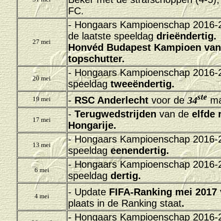
FC.
-
Hongaars Kampioenschap 2016-20
de laatste speeldag
drieëndertig.
27 mei
Honvéd Budapest Kampioen van
topschutter.
-
Hongaars Kampioenschap 2016-20
20 mei
speeldag
tweeëndertig.
ste
-
RSC Anderlecht
voor de
34
ma
19 mei
-
Terug
wedstrijden
van de
elfde 
17 mei
Hongarije.
-
Hongaars Kampioenschap 2016-20
13 mei
speeldag
eenendertig.
-
Hongaars Kampioenschap 2016-20
6 mei
speeldag
dertig.
- Update
FIFA-Ranking mei 2017
4 mei
plaats in de Ranking staat
.
-
Hongaars Kampioenschap 2016-20