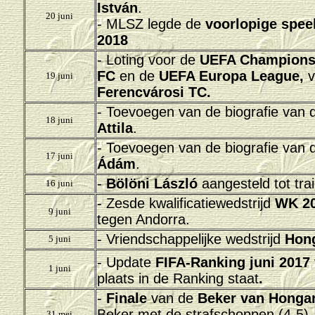
István
.
20 juni
- MLSZ legde de
voorlopige spee
2018
- Loting voor de
UEFA Champions
FC
en de
UEFA Europa League,
v
19 juni
Ferencvárosi TC.
- Toevoegen van de biografie van 
18 juni
Attila
.
- Toevoegen van de biografie van 
17 juni
Ádám
.
-
Bölöni László
aangesteld tot tra
16 juni
- Zesde
kwalificatiewedstrijd
WK 2
9 juni
tegen Andorra.
- Vriendschappelijke wedstrijd
Hong
5 juni
- Update
FIFA-Ranking juni 2017
1 juni
plaats in de Ranking staat
.
-
Finale
van de
Beker van Hongar
Beker met de strafschoppen (4-5), 
31 mei