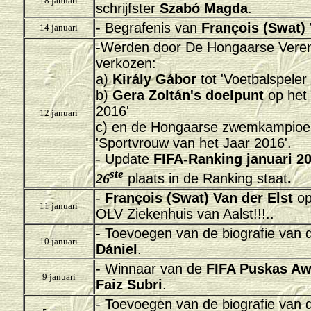
18 januari
schrijfster
Szabó Magda
.
- Begrafenis van
François (Swat) 
14 januari
-Werden door De Hongaarse Vereni
verkozen:
a)
Király Gábor
tot 'Voetbalspeler
b)
Gera Zoltán's doelpunt
op het 
2016'
12 januari
c) en de Hongaarse zwemkampio
'Sportvrouw van het Jaar 2016'.
- Update
FIFA-Ranking januari 2
ste
26
plaats in de Ranking staat
.
-
François (Swat) Van der Elst
op
11 januari
OLV Ziekenhuis van Aalst!!!..
- Toevoegen van de biografie van 
10 januari
Dániel
.
- Winnaar van de
FIFA Puskas Aw
9 januari
Faiz Subri
.
- Toevoegen van de biografie van 