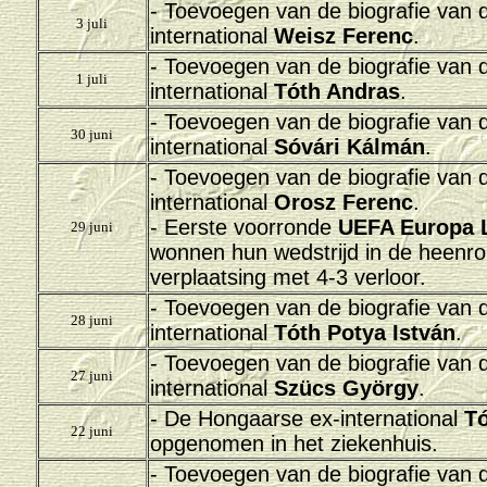
- Toevoegen van de biografie van
3 juli
international
Weisz Ferenc
.
- Toevoegen van de biografie van
1 juli
international
Tóth Andras
.
- Toevoegen van de biografie van
30 juni
international
Sóvári Kálmán
.
- Toevoegen van de biografie van
international
Orosz Ferenc
.
- Eerste voorronde
UEFA Europa 
29 juni
wonnen hun wedstrijd in de heenro
verplaatsing met 4-3 verloor.
- Toevoegen van de biografie van
28 juni
international
Tóth Potya István
.
- Toevoegen van de biografie van
27 juni
international
Szücs György
.
- De Hongaarse ex-international
Tó
22 juni
opgenomen in het ziekenhuis.
- Toevoegen van de biografie van 