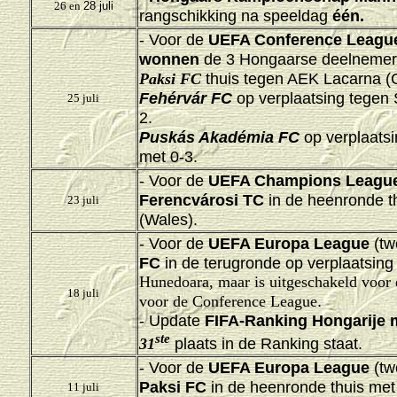
26 en
28 juli
rangschikking na speeldag
één.
- Voor de
UEFA Conference Leagu
wonnen
de 3 Hongaarse deelnemers
thuis tegen AEK Lacarna (
Paksi FC
Fehérvár FC
op verplaatsing tegen 
25 juli
2.
Puskás Akadémia FC
op verplaatsi
met 0-3.
- Voor de
UEFA Champions Leagu
Ferencvárosi TC
in de heenronde t
23 juli
(Wales)
.
- Voor de
UEFA Europa League
(tw
FC
in de terugronde op verplaatsin
Hunedoara, maar is uitgeschakeld voor
18 juli
.
voor de Conference League
-
Update
FIFA-Ranking Hongarije 
ste
plaats in de Ranking staat.
31
- Voor de
UEFA Europa League
(tw
Paksi FC
in de heenronde thuis met
11 juli