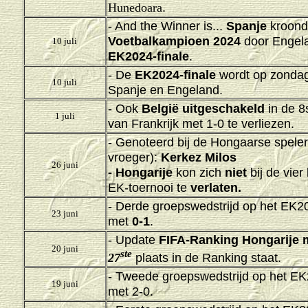
.
Hunedoara
- And the Winner is...
Spanje
kroonde
Voetbalkampioen 2024
door Engela
10 juli
EK2024-finale
.
- De
EK2024-finale
wordt op zondag 
10 juli
Spanje en Engeland.
- Ook
België uitgeschakeld
in de 8
1 juli
van Frankrijk met 1-0 te verliezen.
- Genoteerd bij de Hongaarse spelers
vroeger):
Kerkez Milos
26 juni
- Hongarije
kon zich
niet
bij de vie
EK-toernooi te
verlaten.
- Derde groepswedstrijd op het EK
23 juni
met
0-1
.
- Update
FIFA-Ranking Hongarije 
20 juni
ste
plaats in de Ranking staat.
27
- Tweede groepswedstrijd op het E
19 juni
met 2-0.