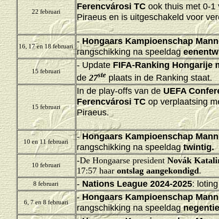
Ferencvárosi TC
ook thuis met 0-1
22 februari
Piraeus en is uitgeschakeld voor ve
-
Hongaars Kampioenschap Mann
16, 17 en 18 februari
rangschikking na speeldag
eenentwi
- Update
FIFA-Ranking Hongarije 
15 februari
ste
de
plaats in de Ranking staat.
27
In de play-offs van de
UEFA Confer
Ferencvárosi TC
op verplaatsing m
15 februari
Piraeus.
-
Hongaars Kampioenschap Mann
10 en 11 februari
rangschikking na speeldag
twintig.
-
De Hongaarse president
Novák Katali
10 februari
17:57 haar
ontslag aangekondigd
.
-
Nations League 2024-2025
: loti
8 februari
-
Hongaars Kampioenschap Mann
6, 7 en 8 februari
rangschikking na speeldag
negentie