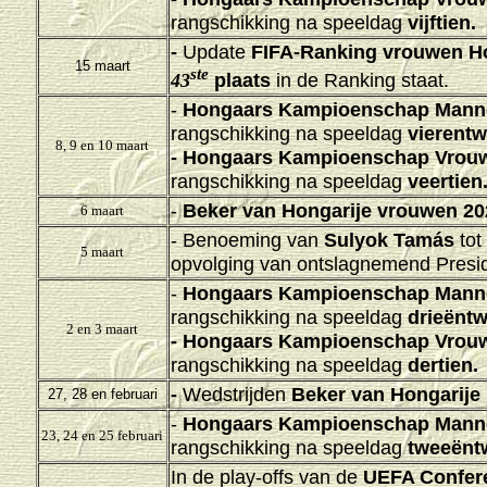
rangschikking na speeldag
vijftien.
-
Update
FIFA-Ranking vrouwen Ho
15 maart
ste
plaats
in de Ranking staat.
43
-
Hongaars Kampioenschap Mann
rangschikking na speeldag
vierentwi
8, 9 en 10 maart
-
Hongaars Kampioenschap Vrouw
rangschikking na speeldag
veertien
-
Beker van Hongarije vrouwen 20
6 maart
- Benoeming van
Sulyok Tamás
tot
5 maart
opvolging van ontslagnemend Presid
-
Hongaars Kampioenschap Mann
rangschikking na speeldag
drieëntwi
2 en 3 maart
-
Hongaars Kampioenschap Vrouw
rangschikking na speeldag
dertien.
-
Wedstrijden
Beker van Hongarije
27, 28 en februari
-
Hongaars Kampioenschap Mann
23, 24 en 25 februari
rangschikking na speeldag
tweeëntw
In de play-offs van de
UEFA Confer