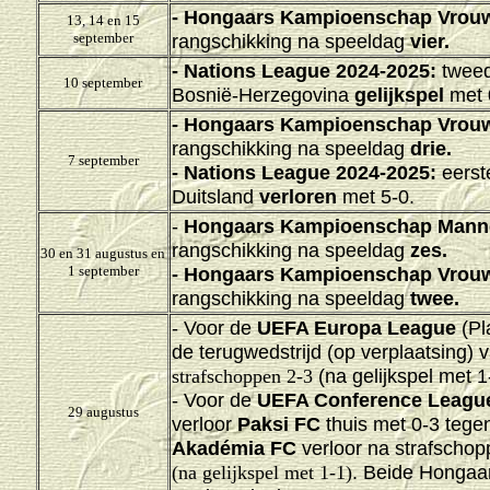
-
Hongaars Kampioenschap Vrouw
13, 14 en 15
september
rangschikking na speeldag
vier.
-
Nations League 2024-2025
:
tweed
10 september
Bosnië-Herzegovina
gelijkspel
met 
-
Hongaars Kampioenschap Vrouw
rangschikking na speeldag
drie.
7 september
-
Nations League 2024-2025
:
eerst
Duitsland
verloren
met 5-0.
-
Hongaars Kampioenschap Mann
rangschikking na speeldag
zes.
30 en 31 augustus en
1 september
-
Hongaars Kampioenschap Vrouw
rangschikking na speeldag
twee.
- Voor de
UEFA Europa League
(Pl
de terugwedstrijd (op verplaatsing) 
(na gelijkspel met 1
strafschoppen 2-3
- Voor de
UEFA Conference Leagu
29 augustus
verloor
Paksi FC
thuis
met 0-3 tege
Akadémia FC
verloor na strafschop
. Beide Hongaar
(na gelijkspel met 1-1)