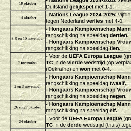
-
Nations League 2024-2025
:
zesde
19 oktober
Duitsland
gelijkspel
met 1-1.
-
Nations League 2024-2025
:
vijfd
14 oktober
tegen Nederland
verlies
met 4-0.
-
Hongaars Kampioenschap Mann
rangschikking na speeldag
dertien.
8, 9 en 10 november
-
Hongaars Kampioenschap Vrouw
rangschikking na speeldag
tien.
- Voor de
UEFA Europa League
(gr
TC
in de
vierde
wedstrijd (op verpl
7 november
(Oekraïne) en
won
met 0-4.
-
Hongaars Kampioenschap Mann
rangschikking na speeldag
twaalf.
2 en 3 november
-
Hongaars Kampioenschap Vrouw
rangschikking na speeldag
negen.
-
Hongaars Kampioenschap Mann
26 en 27 oktober
rangschikking na speeldag
elf.
- Voor de
UEFA Europa League
(gr
24 oktober
TC
in de
derde
wedstrijd (thuis) teg