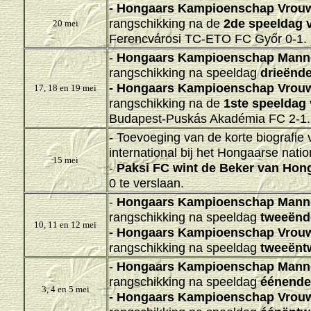
-
Hongaars Kampioenschap Vrouw
rangschikking na de
2de speeldag
v
20 mei
Ferencvárosi TC-ETO FC Győr 0-1.
-
Hongaars Kampioenschap Mann
rangschikking na speeldag
drieënde
-
Hongaars Kampioenschap Vrouw
17, 18 en 19 mei
rangschikking na de
1ste speeldag
Budapest-Puskás Akadémia FC 2-1.
- Toevoeging van de korte biografie
international bij het Hongaarse nation
15 mei
-
Paksi FC wint de Beker van Hong
0 te verslaan.
-
Hongaars Kampioenschap Mann
rangschikking na speeldag
tweeënde
10, 11 en 12 mei
-
Hongaars Kampioenschap Vrouw
rangschikking na speeldag
tweeëntw
-
Hongaars Kampioenschap Mann
rangschikking na speeldag
éénender
3, 4 en 5 mei
-
Hongaars Kampioenschap Vrouw