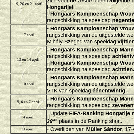
zich voor de zesde opeenvolgende 
19, 20 en 21 april
Hongarije
!
-
Hongaars Kampioenschap Vrouw
rangschikking na speeldag
negentie
-
Hongaars Kampioenschap Vrouw
rangschikking van de uitgestelde wed
17 april
Mihály-Szeged van speeldag
vijftie
-
Hongaars Kampioenschap Mann
rangschikking na speeldag
achtentw
13 en 14 april
-
Hongaars Kampioenschap Vrouw
rangschikking na speeldag
achttien
-
Hongaars Kampioenschap Mann
rangschikking van de uitgestelde wed
10 april
VTK van speeldag
éénentwintig.
-
Hongaars Kampioenschap Mann
5, 6 en 7 april
rangschikking na speeldag
zevenent
- Update
FIFA-Ranking Hongarije 
4 april
ste
plaats in de Ranking staat.
26
- Overlijden van
Müller Sándor
, 17-
3 april