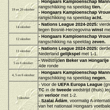
-
Hongaars Kampioenschap Mann
rangschikking na speeldag
tien.
19 en 20 oktober
-
Hongaars Kampioenschap Vrouw
rangschikking na speeldag
acht.
-
Nations League 2024-2025
:
vierd
14 oktober
tegen Bosnië-Herzegovina
winst
met
-
Hongaars Kampioenschap Vrouw
12 oktober
rangschikking na speeldag
zeven.
-
Nations League 2024-2025
:
derde
11 oktober
Nederland
gelijkspel
met 1-1.
-
Wedstrijd
en Beker van Hongarije
5 en 6 oktober
4de ronde
-
Hongaars Kampioenschap Mann
4, 5 en 6 oktober
rangschikking na speeldag
negen.
- Voor de
UEFA Europa League
(gr
TC
in de
tweede
wedstrijd (thuis) 
en
verloor
met 1-2.
3 oktober
-
Szalai Ádám
, voormalig A-internati
van het nationaal Hongaars voetbalel