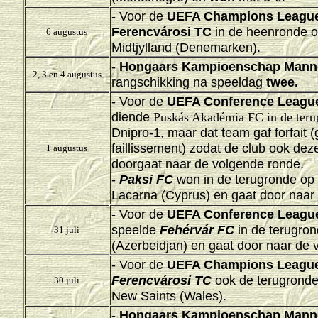
- Voor de
UEFA Champions Leagu
Ferencvárosi TC
in de heenronde o
6 augustus
Midtjylland
(Denemarken)
.
-
Hongaars Kampioenschap Mann
2, 3 en 4 augustus
rangschikking na speeldag
twee.
- Voor de
UEFA Conference Leagu
diende
Puskás Akadémia FC in de terug
Dnipro-1, maar dat team gaf forfait 
faillissement) zodat de club ook dez
1 augustus
doorgaat naar de volgende ronde.
-
Paksi FC
won in de terugronde op 
Lacarna (Cyprus) en gaat door naar
- Voor de
UEFA Conference Leagu
speelde
Fehérvár FC
in de terugron
31 juli
(Azerbeidjan)
en gaat door naar de 
- Voor de
UEFA Champions Leagu
Ferencvárosi TC
ook de terugronde
30 juli
New Saints
(Wales)
.
-
Hongaars Kampioenschap Mann