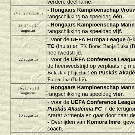
verdere deelname.
-
Hongaars Kampioenschap Vrouw
24 en 25 augustus
rangschikking na speeldag
één.
-
Hongaars Kampioenschap Mann
23, 24 en 25
augustus
rangschikking na speeldag
vijf.
- Voor de
UEFA Europa League
(Pl
TC
(thuis) en
FK Borac Banja Luka (B
heenwedstrijd
.
- Voor de
UEFA Conference Leagu
22 augustus
de heenwedstrijd op verplaatsing
me
en
Puskás Akadé
Boleslav (Tsjechië)
.
Fiorentina (Italië)
-
Hongaars Kampioenschap Mann
16 , 17 en 18
augustus
rangschikking na speeldag
vier.
- Voor de
UEFA Conference Leagu
Puskás Akadémia FC
in de terugro
Ararat-Armenia en gaat door naar de
15 augustus
- Overlijden van
Komora Imre
, gew
coach.