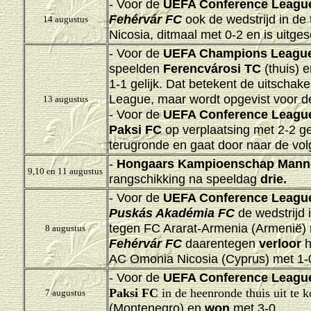
- Voor de
UEFA Conference Leagu
Fehérvár FC
ook de wedstrijd in de
14 augustus
Nicosia, ditmaal met 0-2 en is uitge
- Voor de
UEFA Champions Leagu
speelden
Ferencvárosi TC
(thuis) 
1-1 gelijk
. Dat betekent de uitschak
League, maar wordt opgevist voor 
13 augustus
- Voor de
UEFA Conference Leagu
Paksi FC
op verplaatsing
met 2-2 ge
terugronde
en gaat door naar de vo
-
Hongaars Kampioenschap Mann
9,10 en 11 augustus
rangschikking na speeldag
drie.
- Voor de
UEFA Conference Leagu
Puskás Akadémia FC
de wedstrijd
tegen FC Ararat-Armenia (Armenië) 
8 augustus
Fehérvár FC
daarentegen
verloor
h
AC Omonia Nicosia (Cyprus) met 1-
- Voor de
UEFA Conference Leagu
Paksi FC
in de heenronde thuis uit te
7 augustus
(Montenegro) en
won
met 3-0.