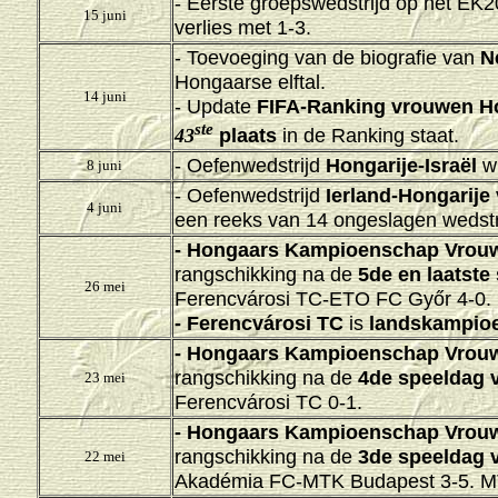
- Eerste groepswedstrijd op het EK
15 juni
verlies met 1-3.
- Toevoeging van de biografie van
N
Hongaarse elftal.
14 juni
-
Update
FIFA-Ranking vrouwen Ho
ste
plaats
in de Ranking staat.
43
- Oefenwedstrijd
Hongarije
-Israël
wi
8 juni
- Oefenwedstrijd
Ierland-Hongarije
4 juni
een reeks van 14 ongeslagen wedstr
-
Hongaars Kampioenschap Vrouw
rangschikking na de
5de en laatste
26 mei
Ferencvárosi TC-ETO FC Győr 4-0.
- Ferencvárosi TC
is
landskampio
-
Hongaars Kampioenschap Vrouw
rangschikking na de
4de speeldag
v
23 mei
Ferencvárosi TC 0-1.
-
Hongaars Kampioenschap Vrouw
rangschikking na de
3de speeldag
v
22 mei
Akadémia FC-MTK Budapest 3-5. 