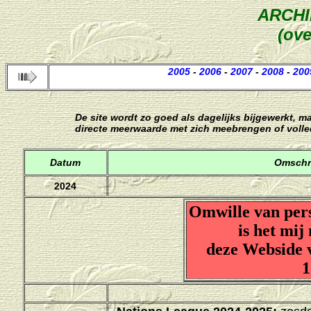
ARCH
(ove
2005
-
2006
-
2007
-
2008
-
200
De site wordt zo goed als dagelijks bijgewerkt, m
directe meerwaarde met zich meebrengen of voll
Datum
Omschr
2024
Omwille van per
is het mij
deze Webside 
1