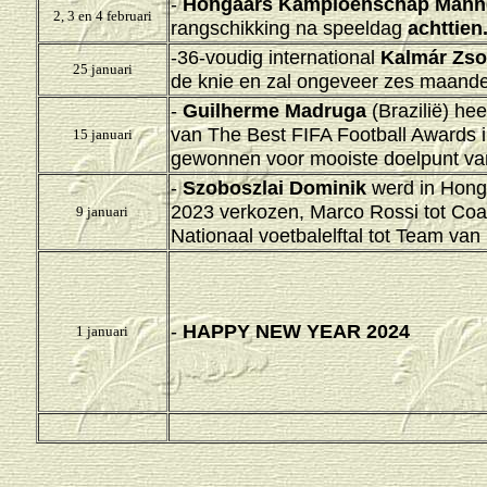
-
Hongaars Kampioenschap Mann
2, 3 en 4 februari
rangschikking na speeldag
achttien
-36-voudig international
Kalmár Zso
25 januari
de knie en zal ongeveer zes maande
-
Guilherme Madruga
(Brazilië) he
van The Best FIFA Football Awards
15 januari
gewonnen voor mooiste doelpunt van
-
Szoboszlai Dominik
werd in Honga
2023 verkozen, Marco Rossi tot Coa
9 januari
Nationaal voetbalelftal tot Team van 
-
HAPPY NEW YEAR 2024
1 januari