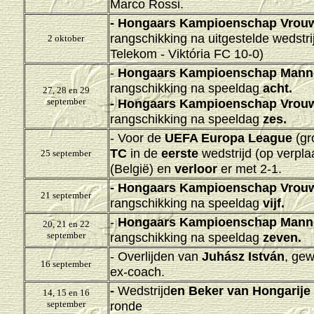
Marco Rossi.
-
Hongaars Kampioenschap Vrouw
rangschikking na uitgestelde wedstr
2 oktober
Telekom - Viktória FC 10-0)
-
Hongaars Kampioenschap Mann
rangschikking na speeldag
acht.
27, 28 en 29
september
-
Hongaars Kampioenschap Vrouw
rangschikking na speeldag
zes.
- Voor de
UEFA Europa League
(gr
TC
in de
eerste
wedstrijd (op verpl
25 september
(België) en
verloor
er met 2-1.
-
Hongaars Kampioenschap Vrouw
21 september
rangschikking na speeldag
vijf.
-
Hongaars Kampioenschap Mann
20, 21 en 22
september
rangschikking na speeldag
zeven.
- Overlijden van
Juhász István
, gew
16 september
ex-coach.
-
Wedstrijd
en Beker van Hongarije
14, 15 en 16
september
ronde