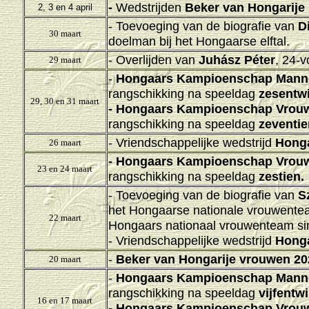
-
Wedstrijden
Beker van Hongarije
2, 3 en 4 april
- Toevoeging van de biografie van
D
30 maart
doelman bij het Hongaarse elftal.
- Overlijden van
Juhász Péter
, 24-v
29 maart
-
Hongaars Kampioenschap Mann
rangschikking na speeldag
zesentwi
29, 30 en 31 maart
-
Hongaars Kampioenschap Vrouw
rangschikking na speeldag
zeventie
- Vriendschappelijke wedstrijd
Honga
26 maart
-
Hongaars Kampioenschap Vrouw
23 en 24 maart
rangschikking na speeldag
zestien.
- Toevoeging van de biografie van
S
het Hongaarse nationale vrouwente
22 maart
Hongaars nationaal vrouwenteam si
- Vriendschappelijke wedstrijd
Honga
-
Beker van Hongarije vrouwen 20
20 maart
-
Hongaars Kampioenschap Mann
rangschikking na speeldag
vijfentwi
16 en 17 maart
-
Hongaars Kampioenschap Vrouw