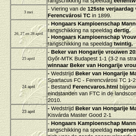
rangschikking na speeldag
één
ëntwi
- Viering van de
125ste verjaardag
3 mei
Ferencvárosi TC
in 1899.
-
Hongaars Kampioenschap Mann
rangschikking na speeldag
dertig.
26, 27 en 28 april
-
Hongaars Kampioenschap Vrouw
rangschikking na speeldag
twintig.
-
Beker van Hongarije vrouwen 20
Győr-MTK Budapest 1-1 (3-2 na str
25 april
winnaar Beker van Hongarije vro
-
Wedstrijd
Beker van Hongarije
Ma
Spartacus FC - Ferencvárosi TC 1-2
- Bestand
Ferencvaros.html
bijgewe
24 april
eindstanden van FTC in de landscom
2010.
-
Wedstrijd
Beker van Hongarije
Ma
23 april
Kisvárda Master Good 2-1
-
Hongaars Kampioenschap Mann
rangschikking na speeldag
negenent